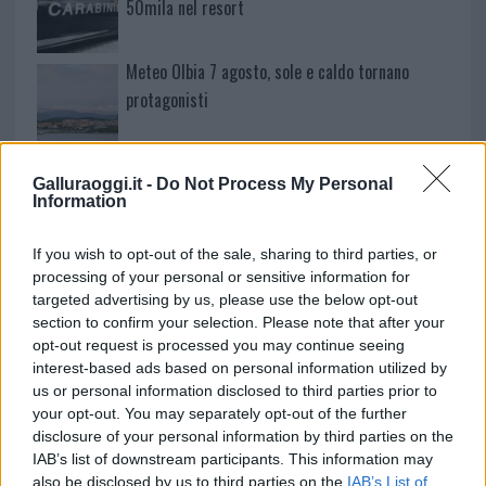
50mila nel resort
Meteo Olbia 7 agosto, sole e caldo tornano
protagonisti
Test tunnel Olbia: rampe chiuse ancora fino a
Galluraoggi.it -
Do Not Process My Personal
fine agosto
Information
Aggius conquista la classifica delle mete più
If you wish to opt-out of the sale, sharing to third parties, or
processing of your personal or sensitive information for
amate dell’estate 2026
targeted advertising by us, please use the below opt-out
section to confirm your selection. Please note that after your
opt-out request is processed you may continue seeing
interest-based ads based on personal information utilized by
us or personal information disclosed to third parties prior to
your opt-out. You may separately opt-out of the further
disclosure of your personal information by third parties on the
IAB’s list of downstream participants. This information may
also be disclosed by us to third parties on the
IAB’s List of