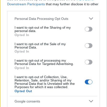
Downstream Participants
that may further disclose it to other
third parties.
NECROLOGIE
Please note that this website/app uses one or more Google
Personal Data Processing Opt Outs
services and may gather and store information including but
not limited to your visit or usage behaviour. You may click to
I want to opt-out of the Sharing of my
Mario Malu
personal data.
grant or deny consent to Google and its third-party tags to
Opted In
use your data for below specified purposes in below Google
consent section.
I want to opt-out of the Sale of my
Personal Data.
Paolo Pinna
Opted In
I want to opt-out of processing my
Personal Data for Targeted Advertising.
Opted In
Martina Agostina Diturco
I want to opt-out of Collection, Use,
Retention, Sale, and/or Sharing of my
Personal Data that Is Unrelated with the
Purposes for which it was collected.
I nostri cari
Opted Out
Google consents