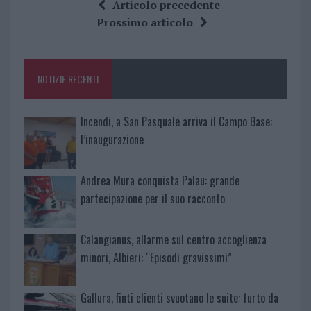
ce
it
te
at
a
Articolo precedente
b
te
re
s
re
Prossimo articolo
o
r
st
A
o
p
NOTIZIE RECENTI
k
p
Incendi, a San Pasquale arriva il Campo Base:
l’inaugurazione
Andrea Mura conquista Palau: grande
partecipazione per il suo racconto
Calangianus, allarme sul centro accoglienza
minori, Albieri: “Episodi gravissimi”
Gallura, finti clienti svuotano le suite: furto da