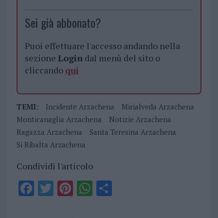
Sei già abbonato?
Puoi effettuare l'accesso andando nella
sezione
Login
dal menù del sito o
cliccando
qui
TEMI:
Incidente Arzachena
Mirialveda Arzachena
Monticanaglia Arzachena
Notizie Arzachena
Ragazza Arzachena
Santa Teresina Arzachena
Si Ribalta Arzachena
Condividi l'articolo
F
T
Pi
W
S
a
w
n
h
h