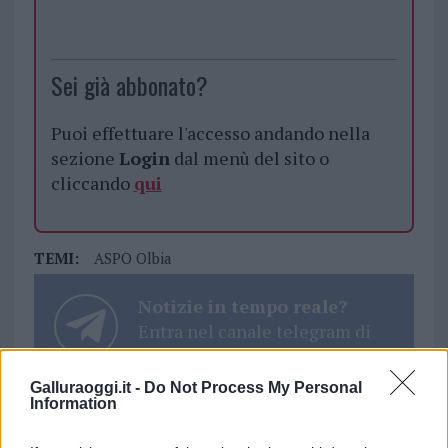
Sei già abbonato?
Puoi effettuare l'accesso andando nella
sezione
Login
dal menù del sito o
cliccando
qui
TEMI:
ASPO Olbia
Notizie in tempo reale?
Entra nel canale telegram di
GalluraOggi.it
Galluraoggi.it -
Do Not Process My Personal
Information