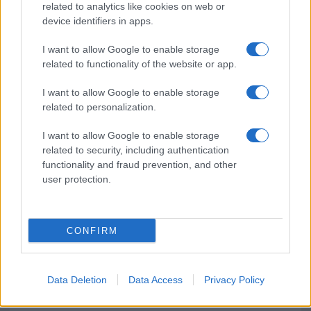
related to analytics like cookies on web or
device identifiers in apps.
Pausa caffè impeccabile: come scegliere la
I want to allow Google to enable storage
soluzione ideale per la casa e l’ufficio
related to functionality of the website or app.
I want to allow Google to enable storage
Monte Pino, la fine di un lungo dolore: storia e
related to personalization.
rinascita della strada che segnò la Gallura
I want to allow Google to enable storage
related to security, including authentication
Raid nelle campagne di Berchidda, rischio per
functionality and fraud prevention, and other
la rete elettrica
user protection.
CONFIRM
Data Deletion
Data Access
Privacy Policy