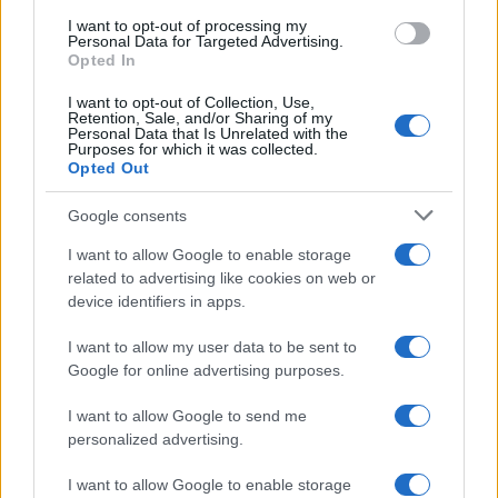
b
te
re
s
re
Prossimo articolo
I want to opt-out of processing my
Personal Data for Targeted Advertising.
o
r
st
A
Opted In
o
p
I want to opt-out of Collection, Use,
NOTIZIE RECENTI
k
p
Retention, Sale, and/or Sharing of my
Personal Data that Is Unrelated with the
Purposes for which it was collected.
Opted Out
Le previsioni meteo per il weekend a Olbia e in
Gallura
Google consents
I want to allow Google to enable storage
Michelle Hunziker in Gallura, bella anche dal
related to advertising like cookies on web or
vivo: un amico vip svela come fa
device identifiers in apps.
I want to allow my user data to be sent to
Calangianus, dopo le polemiche il centro
Google for online advertising purposes.
accoglienza minori chiude
I want to allow Google to send me
personalized advertising.
Olbia, divieto di sosta contro spaccio e degrado:
I want to allow Google to enable storage
esplode la protesta