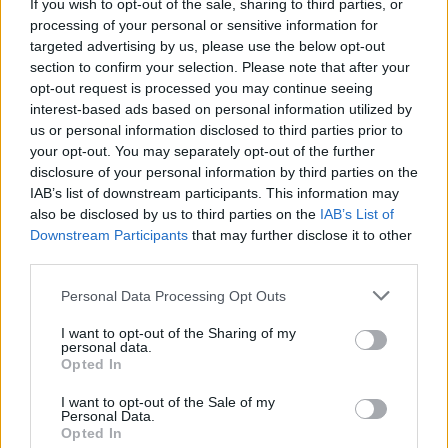
If you wish to opt-out of the sale, sharing to third parties, or
Inviaci le tue segnalazioni,
processing of your personal or sensitive information for
i tuoi video e le tue foto
targeted advertising by us, please use the below opt-out
Su WhatsApp al numero +39
section to confirm your selection. Please note that after your
345 356 7512
opt-out request is processed you may continue seeing
interest-based ads based on personal information utilized by
us or personal information disclosed to third parties prior to
your opt-out. You may separately opt-out of the further
disclosure of your personal information by third parties on the
IAB’s list of downstream participants. This information may
Ricevi le nostre ultime news
also be disclosed by us to third parties on the
IAB’s List of
Downstream Participants
that may further disclose it to other
da
Google News
third parties.
Please note that this website/app uses one or more Google
Personal Data Processing Opt Outs
services and may gather and store information including but
Condividi l'articolo
not limited to your visit or usage behaviour. You may click to
I want to opt-out of the Sharing of my
personal data.
grant or deny consent to Google and its third-party tags to
F
T
Pi
W
S
Opted In
use your data for below specified purposes in below Google
a
w
n
h
h
consent section.
I want to opt-out of the Sale of my
Personal Data.
ce
it
te
at
a
Opted In
Articolo precedente