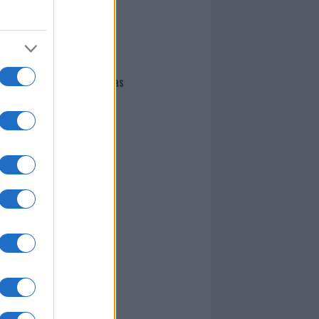
I nostri cari
Giovannimaria Cabras