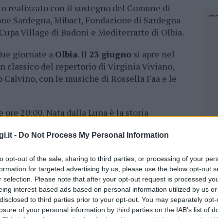
ato realizzato con il sostegno del Comune di
one Sardegna, Mibact, Fondazione di Sardegna
 Cupa Village di Budoni e Mediterrarte di Olbia.
due giornate a
Olbia
. Il
23 giugno
si apre nel
 classico del repertorio di Virginia Viviano,
o Calvino, con le musiche di Rossella Faa e le
 ore 20:00, Nata dalla Luna è la storia
gazza concepita sulla luna quando questa era
i.it -
Do Not Process My Personal Information
va nel mare, e animali e persone venivano
ione. A seguire, alle ore 22:00 in Piazza Elena di
to opt-out of the sale, sharing to third parties, or processing of your per
e propone
L’èchappèe
, una fuga dal quotidiano,
formation for targeted advertising by us, please use the below opt-out s
sul tema dell’attesa e della maternità.
r selection. Please note that after your opt-out request is processed y
eing interest-based ads based on personal information utilized by us or
iugno
alle ore 20, sempre il Piazza Elena di
disclosed to third parties prior to your opt-out. You may separately opt-
presenta
Retornable
, di e con Gaspar Uriel
losure of your personal information by third parties on the IAB’s list of
NEC