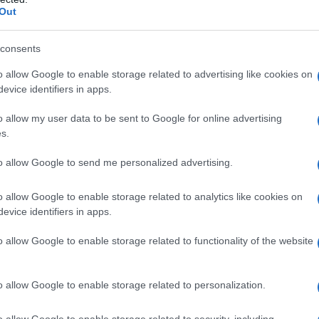
 e Cupa Village, da domenica 25 al 28 giugno.
Out
le ore 20 Daniela Bandinu di Mediterrarte con
 storia di una sognatrice poetica e irriverente,
consents
appèe
.
o allow Google to enable storage related to advertising like cookies on
evice identifiers in apps.
dalla Luna
del Circo Maccus e
Che coppia
del
 19:00 laboratorio di acrobazie del Circo
o allow my user data to be sent to Google for online advertising
alle ore 21:00.
Mercoledì 28
, tornano i francesi
s.
e ore 20:00 seguiti dal Teatro nelle Foglie
i racconti di Maldimar, in bilico tra cartone
to allow Google to send me personalized advertising.
 prese con mille corde, nodi e ingranaggi che
o allow Google to enable storage related to analytics like cookies on
evice identifiers in apps.
i di
Quartu Sant’Elena
laboratorio per tutti
o allow Google to enable storage related to functionality of the website
e e poi alle ore 20:00, lo spettacolo
Nata dalla
za XXVIII Aprile, il Circo Sottovuoto Torino
o allow Google to enable storage related to personalization.
0, seguito dal Teatro nelle Foglie
o allow Google to enable storage related to security, including