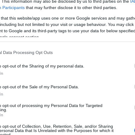
ricerca l’Augusto tra i bambini del pubblico con
. This information may also be disclosed by us to third parties on the
IA
dei boomerang.
Participants
that may further disclose it to other third parties.
 that this website/app uses one or more Google services and may gath
oppia
del Circo Sottovuoto di Torino, ovvero
including but not limited to your visit or usage behaviour. You may click 
 intenta a proporre uno spettacolo poetico ed
 to Google and its third-party tags to use your data for below specifi
 che rovinerà tutto scivolando in ripetute in
ogle consent section.
l Data Processing Opt Outs
 10 giorni, dal 23 giugno, a Olbia, Budoni,
 6 diverse compagnie: Teatro Circo Maccus
o opt-out of the Sharing of my personal data.
(Carbonia), Mediterrarte (Olbia), Teatro nelle
In
o (Piemonte) e Le Cabriole (Francia).
o opt-out of the Sale of my Personal Data.
in circa 20 scuole da sud a nord della Sardegna,
In
 bambini e insegnanti,
Circondando
prosegue
to opt-out of processing my Personal Data for Targeted
” l’Isola con performance e spettacoli per la
ing.
In
one, la formazione e il divertimento.
o opt-out of Collection, Use, Retention, Sale, and/or Sharing
o si sposta dunque con i suoi camper colorati
ersonal Data that Is Unrelated with the Purposes for which it
lected.