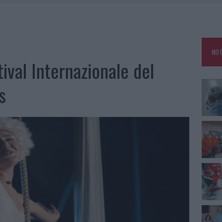
NO LE SUITE: FURTO DA 50MILA NEL RESORT
MEDICALE AVANZATA IN EUROPA: CLASSIFICA DEI 5 CENTRI DI RIFERIMENTO
NOT
A IL CAMPO BASE: L’INAUGURAZIONE
tival Internazionale del
: GRANDE PARTECIPAZIONE PER IL SUO RACCONTO
s