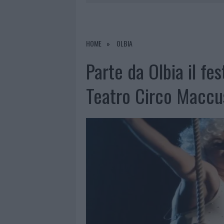
6 AGOSTO 2026
|
GALLURA, FINTI CLIENTI SVUOTA
7 AGOSTO 2026
|
MIGLIORI CLINICHE DI ESTETICA 
PER I TRATTAMENTI LASER NON INVASIVI
HOME
OLBIA
6 AGOSTO 2026
|
INCENDI, A SAN PASQUALE ARRIV
Parte da Olbia il fes
6 AGOSTO 2026
|
ANDREA MURA CONQUISTA PALAU
Teatro Circo Maccu