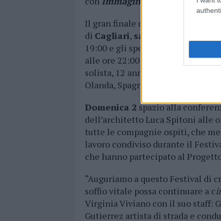
con
Immaginaria
.
authenti
Il gran finale di Circondando è pr
di
Cagliari
,
sabato 1 luglio
con i
19:00 e gli spettacoli
Nata dalla 
alle ore 22:00
Cartoon Toylete
de
solista, 12 anni fa, del clown arg
Olanda, Spagna e Germania.
Domenica 2
spazio alla confere
dell’architetto Luca Spitoni alle o
tutte le compagnie ospiti, che me
lavoro condiviso durante il Festiv
che hanno partecipato al Progett
“Auguriamo a questo Festival di cr
soffio vitale possa continuare a c
i
Virginia Viviano con il suo staff:
Gutierrez artista di strada e cond