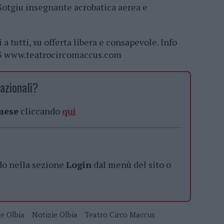
 Sotgiu insegnante acrobatica aerea e
 a tutti, su offerta libera e consapevole. Info
13 www.teatrocircomaccus.com
azionali?
 mese
cliccando
qui
do nella sezione
Login
dal menù del sito o
e Olbia
Notizie Olbia
Teatro Circo Maccus