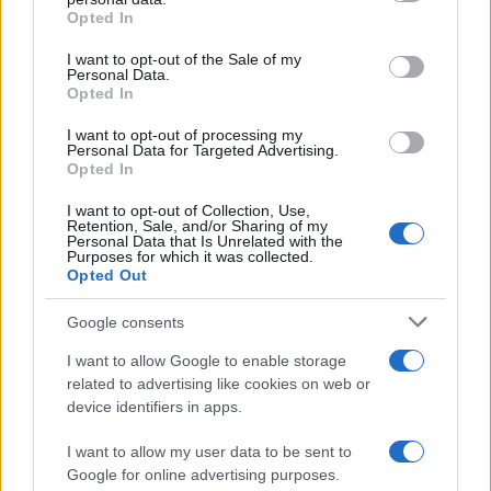
da
Google News
grant or deny consent to Google and its third-party tags to
Opted In
use your data for below specified purposes in below Google
consent section.
I want to opt-out of the Sale of my
Personal Data.
Condividi l'articolo
Opted In
F
T
Pi
W
S
I want to opt-out of processing my
Personal Data for Targeted Advertising.
a
w
n
h
h
Opted In
ce
it
te
at
a
Articolo precedente
I want to opt-out of Collection, Use,
Retention, Sale, and/or Sharing of my
b
te
re
s
re
Prossimo articolo
Personal Data that Is Unrelated with the
Purposes for which it was collected.
o
r
st
A
Opted Out
o
p
Google consents
NOTIZIE RECENTI
k
p
I want to allow Google to enable storage
related to advertising like cookies on web or
Olbia, divieto di sosta contro spaccio e degrado:
device identifiers in apps.
esplode la protesta
I want to allow my user data to be sent to
Google for online advertising purposes.
Pausa caffè impeccabile: come scegliere la