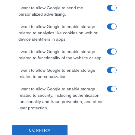
soluzione ideale per la casa e l’ufficio
I want to allow Google to send me
personalized advertising.
Monte Pino, la fine di un lungo dolore: storia e
I want to allow Google to enable storage
rinascita della strada che segnò la Gallura
related to analytics like cookies on web or
device identifiers in apps.
Raid nelle campagne di Berchidda, rischio per
I want to allow Google to enable storage
la rete elettrica
related to functionality of the website or app.
I want to allow Google to enable storage
Monte Pino, via i cancelli del cantiere: la Gallura
related to personalization.
ritrova la strada
I want to allow Google to enable storage
related to security, including authentication
Nuovi stalli residenti a Palau, il Comune
functionality and fraud prevention, and other
user protection.
completa l’iter
Film internazionale, casting per comparse in
CONFIRM