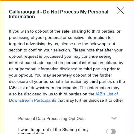
TEMI:
Comune Di Olbia
Provincia Di Sassari
Galluraoggi.it -
Do Not Process My Personal
Notizie in tempo reale?
Information
Entra nel canale telegram di
If you wish to opt-out of the sale, sharing to third parties, or
GalluraOggi.it
processing of your personal or sensitive information for
targeted advertising by us, please use the below opt-out
section to confirm your selection. Please note that after your
opt-out request is processed you may continue seeing
Inviaci le tue segnalazioni,
interest-based ads based on personal information utilized by
i tuoi video e le tue foto
us or personal information disclosed to third parties prior to
your opt-out. You may separately opt-out of the further
Su WhatsApp al numero +39
disclosure of your personal information by third parties on the
345 356 7512
IAB’s list of downstream participants. This information may
also be disclosed by us to third parties on the
IAB’s List of
Downstream Participants
that may further disclose it to other
third parties.
Please note that this website/app uses one or more Google
Ricevi le nostre ultime news
Personal Data Processing Opt Outs
services and may gather and store information including but
not limited to your visit or usage behaviour. You may click to
I want to opt-out of the Sharing of my
personal data.