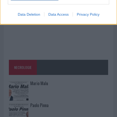
Costa Smeralda
Data Deletion
Data Access
Privacy Policy
NECROLOGIE
Mario Malu
Paolo Pinna