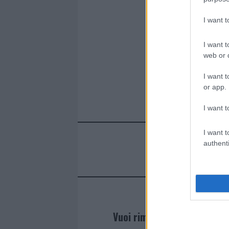
k
p
I want 
I want t
web or d
I want t
or app.
I want t
I want t
authenti
Vuoi rimanere sempre agg