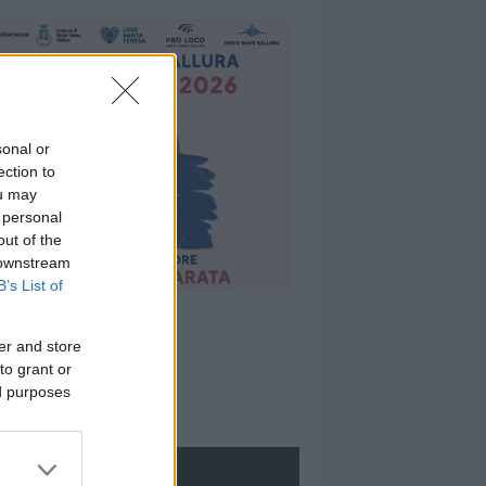
sonal or
ection to
ou may
 personal
out of the
 downstream
B’s List of
er and store
to grant or
ed purposes
ROLOGIE