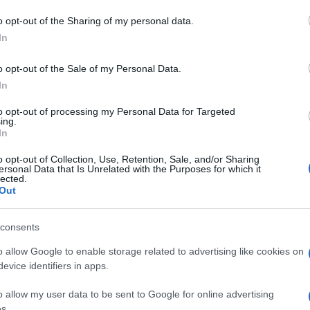
o opt-out of the Sharing of my personal data.
In
do nella sezione
Login
dal menù del sito o
o opt-out of the Sale of my Personal Data.
In
to opt-out of processing my Personal Data for Targeted
ing.
In
o opt-out of Collection, Use, Retention, Sale, and/or Sharing
ersonal Data that Is Unrelated with the Purposes for which it
lected.
Out
consents
dente
Prossimo articolo
o allow Google to enable storage related to advertising like cookies on
evice identifiers in apps.
o allow my user data to be sent to Google for online advertising
s.