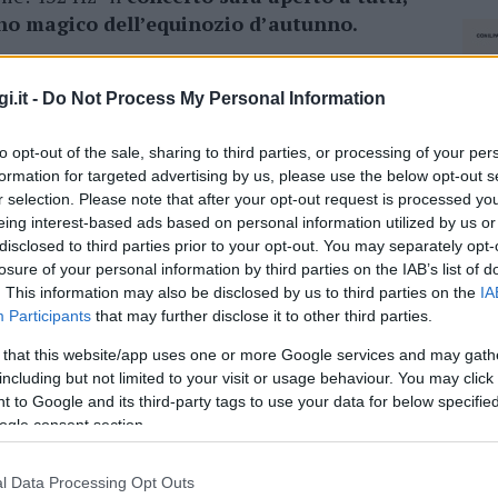
rno magico dell’equinozio d’autunno.
 meditare o semplicemente lasciarsi guidare
otishmati formato dal
pianista bolognese
i.it -
Do Not Process My Personal Information
nte Lisa Frassi
(Lisa Jyotishmati). Brani al
to opt-out of the sale, sharing to third parties, or processing of your per
calizzi, mantra, testi sacri di diverse
formation for targeted advertising by us, please use the below opt-out s
 capaci di creare uno straordinario risultato
r selection. Please note that after your opt-out request is processed y
onIl
concerto verrà realizzato a 432 Hz, la
eing interest-based ads based on personal information utilized by us or
ne aurea e la sequenza di Fibonacci.
disclosed to third parties prior to your opt-out. You may separately opt-
losure of your personal information by third parties on the IAB’s list of
n se cuscini, stuoie, tappetini ed
. This information may also be disclosed by us to third parties on the
IA
 scopo di non deteriorare in alcun modo la
Participants
that may further disclose it to other third parties.
 del sito archeologico.
 that this website/app uses one or more Google services and may gath
including but not limited to your visit or usage behaviour. You may click 
 to Google and its third-party tags to use your data for below specifi
azionali?
ogle consent section.
 mese
cliccando
qui
l Data Processing Opt Outs
NEC