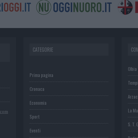
CATEGORIE
CO
Olbia
Prima pagina
Temp
Cronaca
Arza
Economia
La Ma
.com
Sport
S. T. 
Eventi