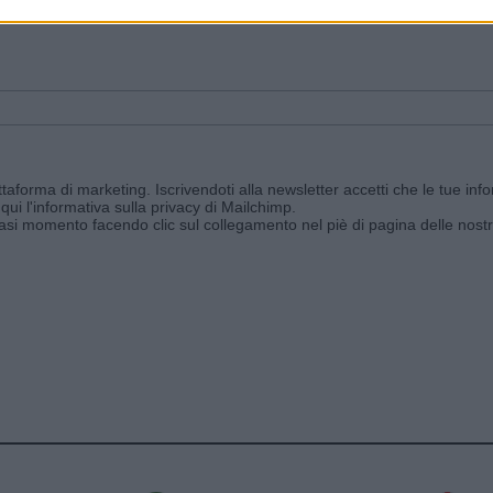
ggi e ricevi le nostre email periodiche contenenti le ultime notizie pubbli
aforma di marketing. Iscrivendoti alla newsletter accetti che le tue info
qui l'informativa sulla privacy di Mailchimp
.
siasi momento facendo clic sul collegamento nel piè di pagina delle nostr