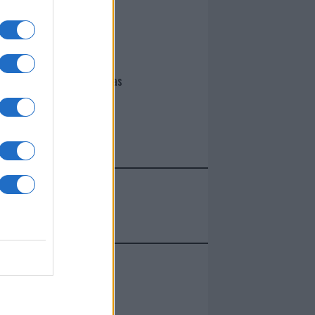
I nostri cari
Giovannimaria Cabras