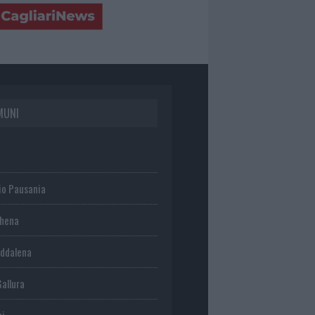
MUNI
io Pausania
chena
ddalena
Gallura