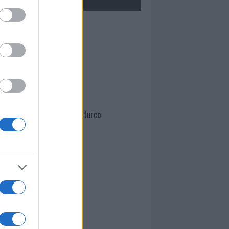
Mario Malu
Paolo Pinna
Martina Agostina Diturco
I nostri cari
I nostri cari