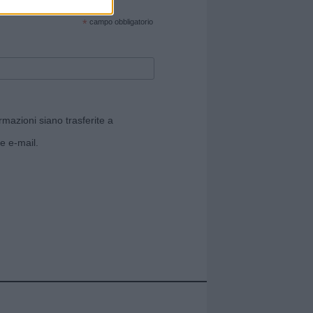
cate sul sito web!
*
campo obbligatorio
rmazioni siano trasferite a
e e-mail.