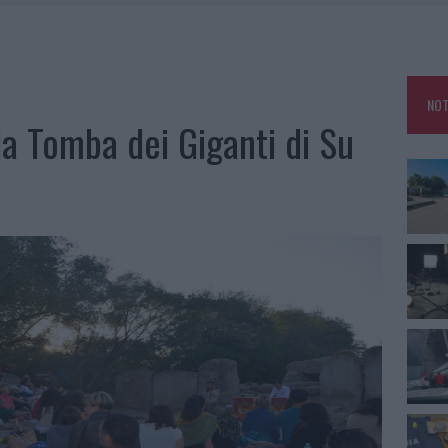
E DI ESTETICA MEDICALE AVANZATA IN EUROPA: CLASSIFICA DEI 5 CENTRI DI
SER NON INVASIVI
U, IL COMUNE COMPLETA L’ITER
 PER COMPARSE IN COSTA SMERALDA
NOT
lla Tomba dei Giganti di Su
DE SFIDA DELLA VELA NELL’ESTATE 2026