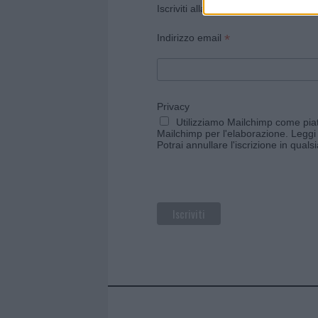
Iscriviti alla newsletter di Gallura O
*
Indirizzo email
Privacy
Utilizziamo Mailchimp come piatt
Mailchimp per l'elaborazione.
Leggi 
Potrai annullare l'iscrizione in qual