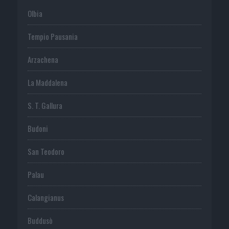
Olbia
Tempio Pausania
Arzachena
La Maddalena
S. T. Gallura
Budoni
San Teodoro
Palau
Calangianus
Buddusò