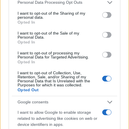
Please note that this website/app uses one or more Google
Personal Data Processing Opt Outs
services and may gather and store information including but
not limited to your visit or usage behaviour. You may click to
I want to opt-out of the Sharing of my
personal data.
grant or deny consent to Google and its third-party tags to
Ricevi le nostre ultime news
Opted In
use your data for below specified purposes in below Google
consent section.
I want to opt-out of the Sale of my
da
Google News
Personal Data.
Opted In
I want to opt-out of processing my
Personal Data for Targeted Advertising.
Condividi l'articolo
Opted In
F
T
Pi
W
S
I want to opt-out of Collection, Use,
Retention, Sale, and/or Sharing of my
a
w
n
h
h
Personal Data that Is Unrelated with the
Purposes for which it was collected.
ce
it
te
at
a
Opted Out
Articolo precedente
b
te
re
s
re
Prossimo articolo
Google consents
o
r
st
A
I want to allow Google to enable storage
o
p
related to advertising like cookies on web or
NOTIZIE RECENTI
k
p
device identifiers in apps.