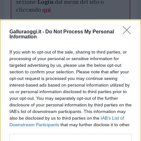
sezione
Login
dal menù del sito o
cliccando
qui
Galluraoggi.it -
Do Not Process My Personal
TEMI:
Esami Marittimi Olbia
Information
Guardia Costiera Olbia
Marittimi Olbia
If you wish to opt-out of the sale, sharing to third parties, or
Notizie in tempo reale?
processing of your personal or sensitive information for
Entra nel canale telegram di
targeted advertising by us, please use the below opt-out
GalluraOggi.it
section to confirm your selection. Please note that after your
opt-out request is processed you may continue seeing
interest-based ads based on personal information utilized by
us or personal information disclosed to third parties prior to
your opt-out. You may separately opt-out of the further
Inviaci le tue segnalazioni,
disclosure of your personal information by third parties on the
i tuoi video e le tue foto
IAB’s list of downstream participants. This information may
also be disclosed by us to third parties on the
IAB’s List of
Su WhatsApp al numero +39
Downstream Participants
that may further disclose it to other
345 356 7512
third parties.