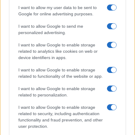
I want to allow my user data to be sent to
Incendio nella notte a Olbia, a fuoco due furgoni
Google for online advertising purposes.
I want to allow Google to send me
personalized advertising.
A fuoco un deposito con bombole, intervento dei
vigili del fuoco a Rudalza
I want to allow Google to enable storage
related to analytics like cookies on web or
device identifiers in apps.
Ristorante distrutto dalle fiamme a La
Maddalena, incendio a Monti d’à rena
I want to allow Google to enable storage
related to functionality of the website or app.
Le previsioni meteo per il weekend a Olbia e in
I want to allow Google to enable storage
Gallura
related to personalization.
I want to allow Google to enable storage
Michelle Hunziker in Gallura, bella anche dal
related to security, including authentication
vivo: un amico vip svela come fa
functionality and fraud prevention, and other
user protection.