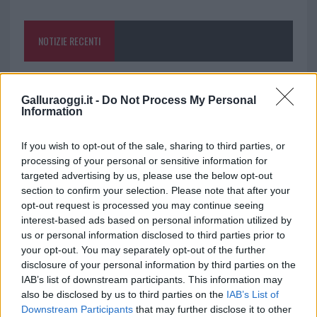
o
r
st
A
o
p
NOTIZIE RECENTI
k
p
Raid nelle campagne di Berchidda, rischio per
la rete elettrica
Galluraoggi.it -
Do Not Process My Personal
Information
Monte Pino, via i cancelli del cantiere: la Gallura
If you wish to opt-out of the sale, sharing to third parties, or
ritrova la strada
processing of your personal or sensitive information for
targeted advertising by us, please use the below opt-out
section to confirm your selection. Please note that after your
Nuovi stalli residenti a Palau, il Comune
opt-out request is processed you may continue seeing
completa l’iter
interest-based ads based on personal information utilized by
us or personal information disclosed to third parties prior to
your opt-out. You may separately opt-out of the further
Film internazionale, casting per comparse in
disclosure of your personal information by third parties on the
IAB’s list of downstream participants. This information may
Costa Smeralda
also be disclosed by us to third parties on the
IAB’s List of
Downstream Participants
that may further disclose it to other