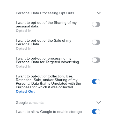
Porto Rotondo ospita la grande sfida della vela
third parties.
nell’estate 2026
Please note that this website/app uses one or more Google
Personal Data Processing Opt Outs
services and may gather and store information including but
not limited to your visit or usage behaviour. You may click to
I want to opt-out of the Sharing of my
Controlli all’aeroporto di Olbia, sequestrati
personal data.
grant or deny consent to Google and its third-party tags to
caviale e sabbia rubata
Opted In
use your data for below specified purposes in below Google
consent section.
I want to opt-out of the Sale of my
Personal Data.
Migliori cliniche di estetica medicale avanzata
Opted In
in Europa: classifica dei 5 centri di riferimento
I want to opt-out of processing my
pe…
Personal Data for Targeted Advertising.
Opted In
I want to opt-out of Collection, Use,
Retention, Sale, and/or Sharing of my
Personal Data that Is Unrelated with the
Purposes for which it was collected.
Opted Out
Google consents
I want to allow Google to enable storage