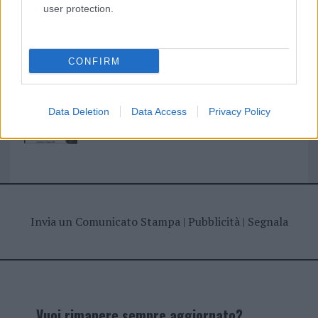
user protection.
I nostri cari
CONFIRM
Giovannimaria Cabras
Data Deletion
Data Access
Privacy Policy
Invia un Comunicato Stampa
|
Pubblicità
|
Segnala
Vuoi rimanere sempre aggiornato?