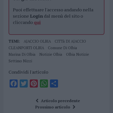
Puoi effettuare l'accesso andando nella
sezione
Login
dal menù del sito o
cliccando
qui
TEMI:
AJACCIO OLBIA
CITTà DI AJACCIO
CLEANPORTI OLBIA
Comune Di Olbia
Marina Di Olbia
Notizie Olbia
Olbia Notizie
Settimo Nizzi
Condividi l'articolo
F
T
Pi
W
S
a
w
n
h
h
ce
it
te
at
a
Articolo precedente
b
te
re
s
re
Prossimo articolo