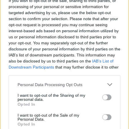
Inviaci le tue segnalazioni,
If you wish to opt-out of the sale, sharing to third parties, or
processing of your personal or sensitive information for
i tuoi video e le tue foto
targeted advertising by us, please use the below opt-out
Su WhatsApp al numero +39
section to confirm your selection. Please note that after your
345 356 7512
opt-out request is processed you may continue seeing
interest-based ads based on personal information utilized by
us or personal information disclosed to third parties prior to
your opt-out. You may separately opt-out of the further
disclosure of your personal information by third parties on the
Ricevi le nostre ultime news
IAB’s list of downstream participants. This information may
also be disclosed by us to third parties on the
IAB’s List of
Downstream Participants
that may further disclose it to other
da
Google News
third parties.
Please note that this website/app uses one or more Google
Personal Data Processing Opt Outs
services and may gather and store information including but
Condividi l'articolo
not limited to your visit or usage behaviour. You may click to
I want to opt-out of the Sharing of my
personal data.
grant or deny consent to Google and its third-party tags to
F
T
Pi
W
S
Opted In
use your data for below specified purposes in below Google
a
w
n
h
h
consent section.
I want to opt-out of the Sale of my
Personal Data.
ce
it
te
at
a
Opted In
Articolo precedente