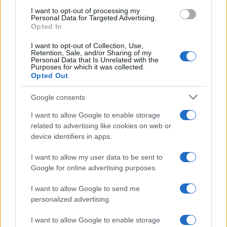
b
te
re
s
re
Prossimo articolo
I want to opt-out of processing my
Personal Data for Targeted Advertising.
o
r
st
A
Opted In
o
p
I want to opt-out of Collection, Use,
NOTIZIE RECENTI
k
p
Retention, Sale, and/or Sharing of my
Personal Data that Is Unrelated with the
Purposes for which it was collected.
Opted Out
Incidente sulla strada provinciale ad Arzachena,
un ferito
Google consents
I want to allow Google to enable storage
Sangue, musica e solidarietà con Avis Olbia al
related to advertising like cookies on web or
Delta Center
device identifiers in apps.
I want to allow my user data to be sent to
Meteo Olbia 9 agosto, temperature in calo
Google for online advertising purposes.
I want to allow Google to send me
personalized advertising.
Salmo finisce in ospedale a Catania, ma il tour
I want to allow Google to enable storage
va avanti: “Sicilia, ci sono”