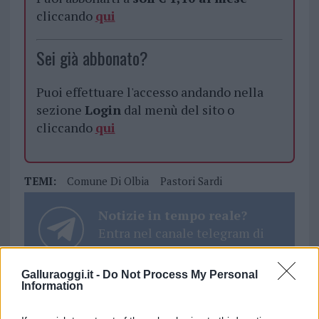
cliccando
qui
Sei già abbonato?
Puoi effettuare l'accesso andando nella
sezione
Login
dal menù del sito o
cliccando
qui
TEMI:
Comune Di Olbia
Pastori Sardi
Notizie in tempo reale?
Entra nel canale telegram di
GalluraOggi.it
Galluraoggi.it -
Do Not Process My Personal
Information