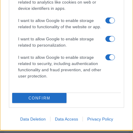
related to analytics like cookies on web or
device identifiers in apps.
Jovanotti, Gabry Ponte e Alfa: Olbia ombelico del
I want to allow Google to enable storage
mondo per una notte
related to functionality of the website or app.
Giorgia Meloni a La Maddalena, la vicesindaco:
I want to allow Google to enable storage
related to personalization.
“Orgoglio e discrezione per visita privata̶…
I want to allow Google to enable storage
related to security, including authentication
Incendio nella notte a Olbia, a fuoco due furgoni
functionality and fraud prevention, and other
user protection.
CONFIRM
Data Deletion
Data Access
Privacy Policy