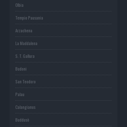
Olbia
Tempio Pausania
Arzachena
La Maddalena
S. T. Gallura
Budoni
San Teodoro
Palau
Calangianus
Buddusò