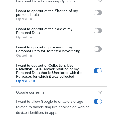
Personal Data Processing Opt Outs
services and may gather and store information including but
Rapina a Porto Rotondo, due uomini fermati dai
not limited to your visit or usage behaviour. You may click to
I want to opt-out of the Sharing of my
carabinieri
personal data.
grant or deny consent to Google and its third-party tags to
Opted In
use your data for below specified purposes in below Google
consent section.
Auto prende fuoco sulla strada statale 125 a
I want to opt-out of the Sale of my
Personal Data.
Olbia, cosa è successo
Opted In
I want to opt-out of processing my
Incidente sulla 125 a Olbia, due auto coinvolte:
Personal Data for Targeted Advertising.
Opted In
danni ingenti
I want to opt-out of Collection, Use,
Retention, Sale, and/or Sharing of my
Personal Data that Is Unrelated with the
Auto finisce contro un muretto, un ferito ad
Purposes for which it was collected.
Arzachena
Opted Out
Google consents
Incidente a Baia Sardinia, scontro tra auto e
I want to allow Google to enable storage
moto: un ferito
related to advertising like cookies on web or
device identifiers in apps.