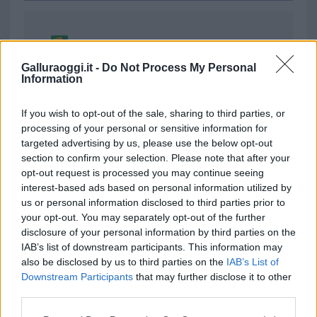
Ricevi le nostre ultime news
Galluraoggi.it -
Do Not Process My Personal
Information
da
Google News
If you wish to opt-out of the sale, sharing to third parties, or
processing of your personal or sensitive information for
Condividi l'articolo
targeted advertising by us, please use the below opt-out
section to confirm your selection. Please note that after your
F
T
Pi
W
S
opt-out request is processed you may continue seeing
a
w
n
h
h
interest-based ads based on personal information utilized by
us or personal information disclosed to third parties prior to
ce
it
te
at
a
Articolo precedente
your opt-out. You may separately opt-out of the further
b
te
re
s
re
disclosure of your personal information by third parties on the
Prossimo articolo
IAB’s list of downstream participants. This information may
o
r
st
A
also be disclosed by us to third parties on the
IAB’s List of
o
p
Downstream Participants
that may further disclose it to other
NOTIZIE RECENTI
third parties.
k
p
Please note that this website/app uses one or more Google