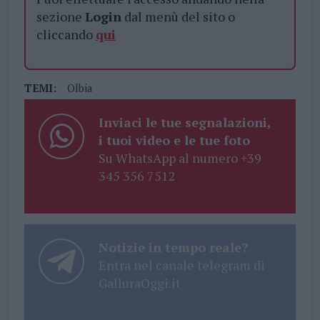
sezione
Login
dal menù del sito o
cliccando
qui
TEMI:
Olbia
Inviaci le tue segnalazioni,
i tuoi video e le tue foto
Su WhatsApp al numero +39
345 356 7512
Notizie in tempo reale?
Entra nel canale telegram di
GalluraOggi.it