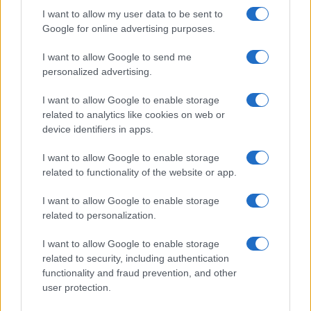
Olbia, le previsioni meteo per lunedì 10 agosto
I want to allow my user data to be sent to
2026
Google for online advertising purposes.
I want to allow Google to send me
Le ultime offerte di lavoro a Olbia e in Gallura
personalized advertising.
I want to allow Google to enable storage
related to analytics like cookies on web or
device identifiers in apps.
I want to allow Google to enable storage
related to functionality of the website or app.
I want to allow Google to enable storage
related to personalization.
I want to allow Google to enable storage
NECROLOGIE
related to security, including authentication
functionality and fraud prevention, and other
user protection.
Mario Malu