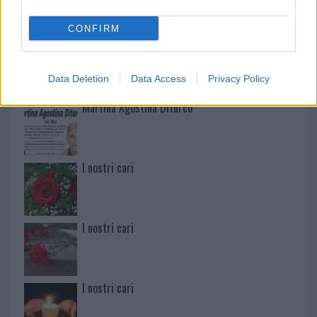
CONFIRM
Paolo Pinna
Data Deletion
Data Access
Privacy Policy
Martina Agostina Diturco
I nostri cari
I nostri cari
I nostri cari