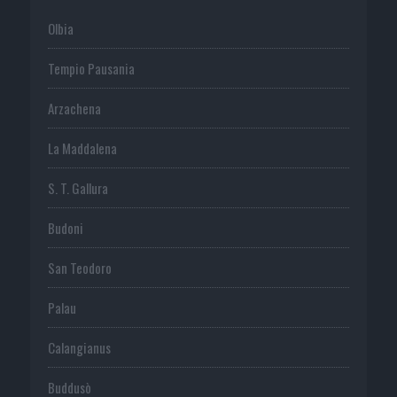
Olbia
Tempio Pausania
Arzachena
La Maddalena
S. T. Gallura
Budoni
San Teodoro
Palau
Calangianus
Buddusò