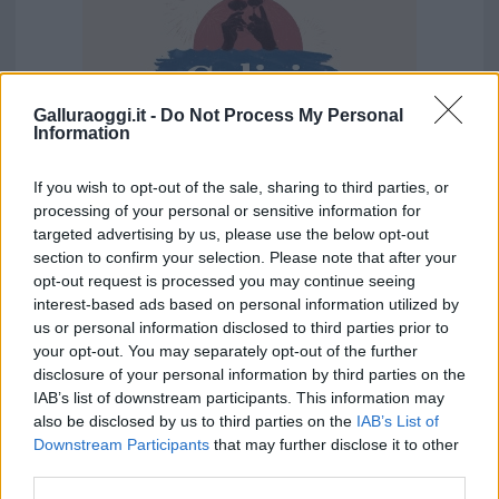
Galluraoggi.it -
Do Not Process My Personal
Information
If you wish to opt-out of the sale, sharing to third parties, or
processing of your personal or sensitive information for
targeted advertising by us, please use the below opt-out
Vuoi rimuovere le pubblicità nazionali?
section to confirm your selection. Please note that after your
opt-out request is processed you may continue seeing
Puoi abbonarti a
soli € 1,10 al mese
interest-based ads based on personal information utilized by
us or personal information disclosed to third parties prior to
cliccando
qui
your opt-out. You may separately opt-out of the further
disclosure of your personal information by third parties on the
Sei già abbonato?
IAB’s list of downstream participants. This information may
also be disclosed by us to third parties on the
IAB’s List of
Downstream Participants
that may further disclose it to other
Puoi effettuare l'accesso andando nella
third parties.
sezione
Login
dal menù del sito o