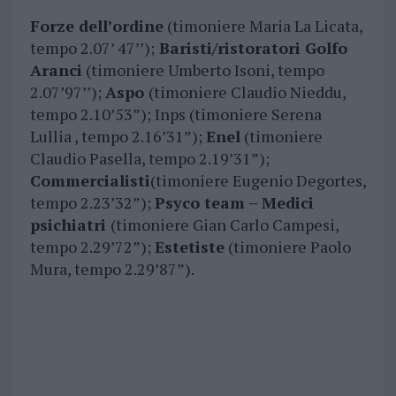
Forze dell’ordine
(timoniere Maria La Licata,
tempo 2.07’ 47’’);
Baristi/ristoratori Golfo
Aranci
(timoniere Umberto Isoni, tempo
2.07’97’’);
Aspo
(timoniere Claudio Nieddu,
tempo 2.10’53”); Inps (timoniere Serena
Lullia , tempo 2.16’31”);
Enel
(timoniere
Claudio Pasella, tempo 2.19’31”);
Commercialisti
(timoniere Eugenio Degortes,
tempo 2.23’32”);
Psyco team – Medici
psichiatri
(timoniere Gian Carlo Campesi,
tempo 2.29’72”);
Estetiste
(timoniere Paolo
Mura, tempo 2.29’87”).