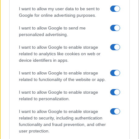
I want to allow my user data to be sent to
Google for online advertising purposes.
Ricevi le nostre ultime news
I want to allow Google to send me
personalized advertising.
da
Google News
I want to allow Google to enable storage
related to analytics like cookies on web or
device identifiers in apps.
Condividi l'articolo
I want to allow Google to enable storage
F
T
Pi
W
S
related to functionality of the website or app.
a
w
n
h
h
I want to allow Google to enable storage
ce
it
te
at
a
related to personalization.
Articolo precedente
b
te
re
s
re
Prossimo articolo
I want to allow Google to enable storage
o
r
st
A
related to security, including authentication
functionality and fraud prevention, and other
o
p
user protection.
NOTIZIE RECENTI
k
p