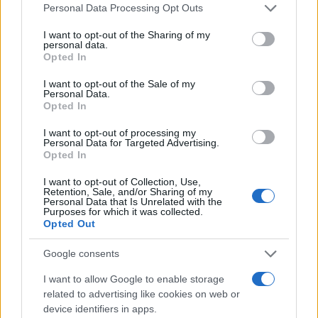
cliccando
qui
Please note that this website/app uses one or more Google
Personal Data Processing Opt Outs
services and may gather and store information including but
not limited to your visit or usage behaviour. You may click to
I want to opt-out of the Sharing of my
personal data.
grant or deny consent to Google and its third-party tags to
Opted In
TEMI:
Isola Bianca Olbia
Notizie Olbia
use your data for below specified purposes in below Google
Olbia Notizie
Remata Dei Mestieri
consent section.
I want to opt-out of the Sale of my
Personal Data.
Remata Dei Mestieri Olbia
Opted In
Inviaci le tue segnalazioni,
I want to opt-out of processing my
Personal Data for Targeted Advertising.
i tuoi video e le tue foto
Opted In
Su WhatsApp al numero +39
I want to opt-out of Collection, Use,
345 356 7512
Retention, Sale, and/or Sharing of my
Personal Data that Is Unrelated with the
Purposes for which it was collected.
Opted Out
Notizie in tempo reale?
Google consents
Entra nel canale telegram di
I want to allow Google to enable storage
GalluraOggi.it
related to advertising like cookies on web or
device identifiers in apps.