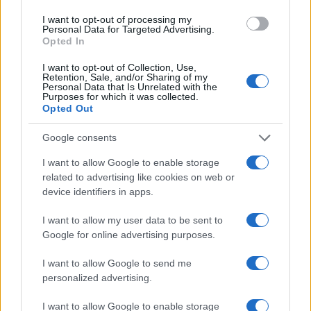
Articolo precedente
b
te
re
s
re
Prossimo articolo
I want to opt-out of processing my
Personal Data for Targeted Advertising.
o
r
st
A
Opted In
o
p
I want to opt-out of Collection, Use,
NOTIZIE RECENTI
Retention, Sale, and/or Sharing of my
k
p
Personal Data that Is Unrelated with the
Purposes for which it was collected.
Opted Out
Incidente sulla strada provinciale ad Arzachena,
un ferito
Google consents
I want to allow Google to enable storage
Sangue, musica e solidarietà con Avis Olbia al
related to advertising like cookies on web or
device identifiers in apps.
Delta Center
I want to allow my user data to be sent to
Google for online advertising purposes.
Meteo Olbia 9 agosto, temperature in calo
I want to allow Google to send me
personalized advertising.
Salmo finisce in ospedale a Catania, ma il tour
I want to allow Google to enable storage