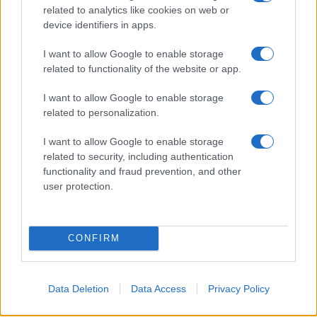
va avanti: “Sicilia, ci sono”
related to analytics like cookies on web or
device identifiers in apps.
Jovanotti, Gabry Ponte e Alfa: Olbia ombelico del
I want to allow Google to enable storage
mondo per una notte
related to functionality of the website or app.
I want to allow Google to enable storage
Giorgia Meloni a La Maddalena, la vicesindaco:
related to personalization.
“Orgoglio e discrezione per visita privata̶…
I want to allow Google to enable storage
related to security, including authentication
Incendio nella notte a Olbia, a fuoco due furgoni
functionality and fraud prevention, and other
user protection.
CONFIRM
Data Deletion
Data Access
Privacy Policy