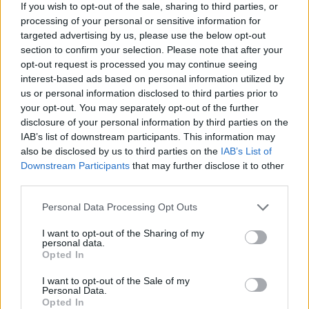
If you wish to opt-out of the sale, sharing to third parties, or
processing of your personal or sensitive information for
Notizie in tempo reale?
targeted advertising by us, please use the below opt-out
Entra nel canale telegram di
section to confirm your selection. Please note that after your
GalluraOggi.it
opt-out request is processed you may continue seeing
interest-based ads based on personal information utilized by
us or personal information disclosed to third parties prior to
your opt-out. You may separately opt-out of the further
disclosure of your personal information by third parties on the
IAB’s list of downstream participants. This information may
Ricevi le nostre ultime news
also be disclosed by us to third parties on the
IAB’s List of
Downstream Participants
that may further disclose it to other
da
Google News
third parties.
Please note that this website/app uses one or more Google
Personal Data Processing Opt Outs
services and may gather and store information including but
Condividi l'articolo
not limited to your visit or usage behaviour. You may click to
I want to opt-out of the Sharing of my
personal data.
grant or deny consent to Google and its third-party tags to
Opted In
F
T
Pi
W
S
use your data for below specified purposes in below Google
consent section.
a
w
n
h
h
I want to opt-out of the Sale of my
Personal Data.
ce
it
te
at
a
Opted In