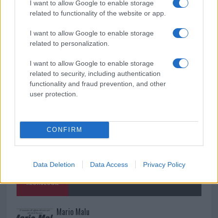
Olbia, divieto di sosta contro spaccio e degrado:
I want to allow Google to enable storage
related to functionality of the website or app.
esplode la protesta
I want to allow Google to enable storage
related to personalization.
Pausa caffè impeccabile: come scegliere la
soluzione ideale per la casa e l’ufficio
I want to allow Google to enable storage
related to security, including authentication
functionality and fraud prevention, and other
user protection.
CONFIRM
Data Deletion
Data Access
Privacy Policy
NECROLOGIE
Mario Malu