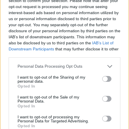
section to confirm your selection. Please note that after your
opt-out request is processed you may continue seeing
interest-based ads based on personal information utilized by
Ricevi le nostre ultime news
us or personal information disclosed to third parties prior to
your opt-out. You may separately opt-out of the further
disclosure of your personal information by third parties on the
da
Google News
IAB’s list of downstream participants. This information may
also be disclosed by us to third parties on the
IAB’s List of
Downstream Participants
that may further disclose it to other
third parties.
Condividi l'articolo
Please note that this website/app uses one or more Google
Personal Data Processing Opt Outs
F
T
Pi
W
S
services and may gather and store information including but
a
w
n
h
h
not limited to your visit or usage behaviour. You may click to
I want to opt-out of the Sharing of my
personal data.
grant or deny consent to Google and its third-party tags to
ce
it
te
at
a
Opted In
Articolo precedente
use your data for below specified purposes in below Google
b
te
re
s
re
consent section.
Prossimo articolo
I want to opt-out of the Sale of my
Personal Data.
o
r
st
A
Opted In
o
p
I want to opt-out of processing my
NOTIZIE RECENTI
Personal Data for Targeted Advertising.
k
p
Opted In