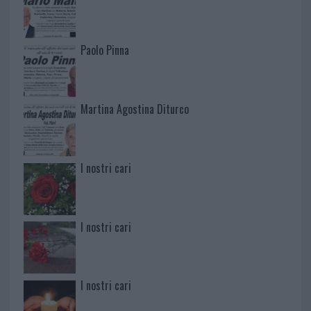
Paolo Pinna
Martina Agostina Diturco
I nostri cari
I nostri cari
I nostri cari