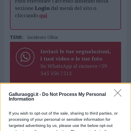
Puoi effettuare l'accesso andando nella
sezione
Login
dal menù del sito o
cliccando
qui
TEMI:
Incidente Olbia
Inviaci le tue segnalazioni,
i tuoi video e le tue foto
Su WhatsApp al numero +39
345 356 7512
Galluraoggi.it -
Do Not Process My Personal
Information
Notizie in tempo reale?
Entra nel canale telegram di
If you wish to opt-out of the sale, sharing to third parties, or
GalluraOggi.it
processing of your personal or sensitive information for
targeted advertising by us, please use the below opt-out