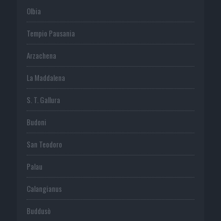
Olbia
Tempio Pausania
Arzachena
La Maddalena
S. T. Gallura
Budoni
San Teodoro
Palau
Calangianus
Buddusò