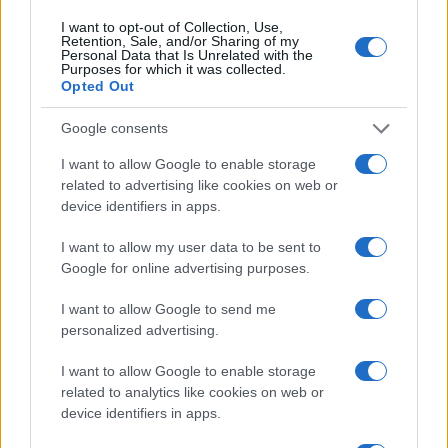
I want to opt-out of Collection, Use,
A fuoco un deposito con bombole, intervento dei
Retention, Sale, and/or Sharing of my
vigili del fuoco a Rudalza
Personal Data that Is Unrelated with the
Purposes for which it was collected.
Opted Out
Ristorante distrutto dalle fiamme a La
Google consents
Maddalena, incendio a Monti d’à rena
I want to allow Google to enable storage
related to advertising like cookies on web or
Le previsioni meteo per il weekend a Olbia e in
device identifiers in apps.
Gallura
I want to allow my user data to be sent to
Google for online advertising purposes.
Michelle Hunziker in Gallura, bella anche dal
vivo: un amico vip svela come fa
I want to allow Google to send me
personalized advertising.
Calangianus, dopo le polemiche il centro
I want to allow Google to enable storage
related to analytics like cookies on web or
accoglienza minori chiude
device identifiers in apps.