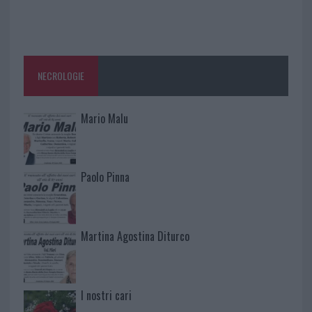
NECROLOGIE
Mario Malu
Paolo Pinna
Martina Agostina Diturco
I nostri cari