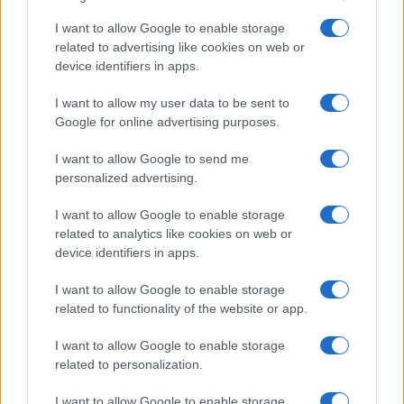
Puoi effettuare l'accesso andando nella
I want to allow Google to enable storage
sezione
Login
dal menù del sito o
related to advertising like cookies on web or
device identifiers in apps.
cliccando
qui
I want to allow my user data to be sent to
Google for online advertising purposes.
TEMI:
Megatacht Olbia
Megayacht
I want to allow Google to send me
Porto Turistico Gallura
Porto Turistico Olbia
personalized advertising.
Settore Turistico Yacht Olbia
Superyacht
Superyacht Olbia
Turismo Di Lusso Gallura
I want to allow Google to enable storage
Turismo Di Lusso Olbia
Turismo Gallura
related to analytics like cookies on web or
device identifiers in apps.
Turismo Olbia
Yacht
Yacht Eye
Yacht Eye Olbia
Yacht Olbia
I want to allow Google to enable storage
related to functionality of the website or app.
Inviaci le tue segnalazioni,
i tuoi video e le tue foto
I want to allow Google to enable storage
Su WhatsApp al numero +39
related to personalization.
345 356 7512
I want to allow Google to enable storage