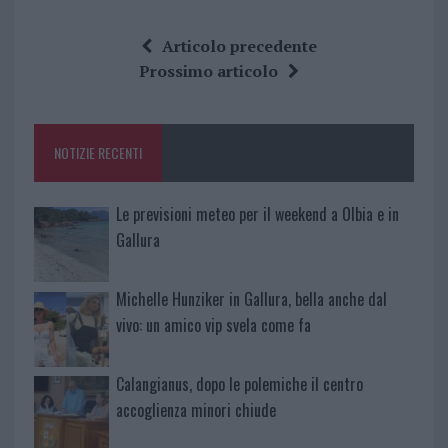
a
w
n
h
h
ce
it
te
at
a
Articolo precedente
b
te
re
s
re
Prossimo articolo
o
r
st
A
o
p
NOTIZIE RECENTI
k
p
Le previsioni meteo per il weekend a Olbia e in
Gallura
Michelle Hunziker in Gallura, bella anche dal
vivo: un amico vip svela come fa
Calangianus, dopo le polemiche il centro
accoglienza minori chiude