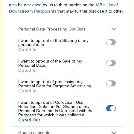
also be disclosed by us to third parties on the
IAB’s List of
Downstream Participants
that may further disclose it to other
third parties.
Please note that this website/app uses one or more Google
Personal Data Processing Opt Outs
services and may gather and store information including but
not limited to your visit or usage behaviour. You may click to
I want to opt-out of the Sharing of my
personal data.
grant or deny consent to Google and its third-party tags to
Opted In
use your data for below specified purposes in below Google
consent section.
I want to opt-out of the Sale of my
Personal Data.
Opted In
I want to opt-out of processing my
Vuoi rimuovere le pubblicità nazionali?
Personal Data for Targeted Advertising.
Opted In
Puoi abbonarti a
soli € 1,10 al mese
I want to opt-out of Collection, Use,
Retention, Sale, and/or Sharing of my
cliccando
qui
Personal Data that Is Unrelated with the
Purposes for which it was collected.
Opted Out
Sei già abbonato?
Google consents