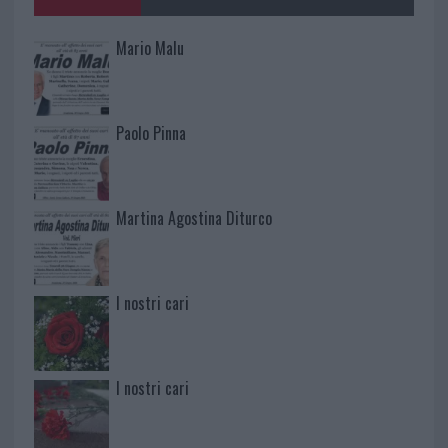
Mario Malu
Paolo Pinna
Martina Agostina Diturco
I nostri cari
I nostri cari