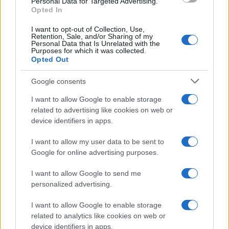
Personal Data for Targeted Advertising.
o
p
Opted In
NOTIZIE RECENTI
k
p
I want to opt-out of Collection, Use,
Retention, Sale, and/or Sharing of my
Personal Data that Is Unrelated with the
Incidente sulla strada provinciale ad Arzachena,
Purposes for which it was collected.
un ferito
Opted Out
Google consents
Sangue, musica e solidarietà con Avis Olbia al
I want to allow Google to enable storage
Delta Center
related to advertising like cookies on web or
device identifiers in apps.
Meteo Olbia 9 agosto, temperature in calo
I want to allow my user data to be sent to
Google for online advertising purposes.
I want to allow Google to send me
Salmo finisce in ospedale a Catania, ma il tour
personalized advertising.
va avanti: “Sicilia, ci sono”
I want to allow Google to enable storage
related to analytics like cookies on web or
Jovanotti, Gabry Ponte e Alfa: Olbia ombelico del
device identifiers in apps.