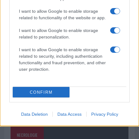
mondo per una notte
I want to allow Google to enable storage
related to functionality of the website or app.
Giorgia Meloni a La Maddalena, la vicesindaco:
“Orgoglio e discrezione per visita privata̶…
I want to allow Google to enable storage
related to personalization.
Incendio nella notte a Olbia, a fuoco due furgoni
I want to allow Google to enable storage
related to security, including authentication
functionality and fraud prevention, and other
user protection.
CONFIRM
Data Deletion
Data Access
Privacy Policy
NECROLOGIE