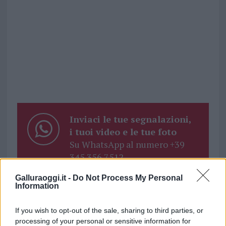
Inviaci le tue segnalazioni,
i tuoi video e le tue foto
Su WhatsApp al numero +39
345 356 7512
Galluraoggi.it -
Do Not Process My Personal
Information
Notizie in tempo reale?
If you wish to opt-out of the sale, sharing to third parties, or
Entra nel canale telegram di
processing of your personal or sensitive information for