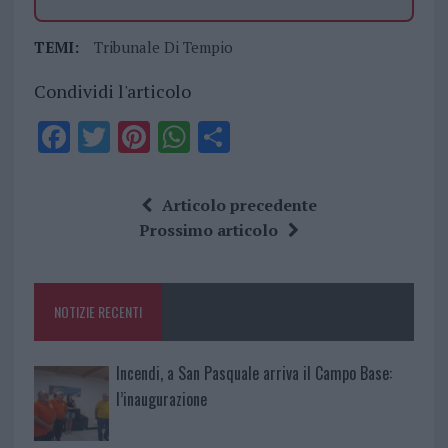
TEMI:
Tribunale Di Tempio
Condividi l'articolo
F
T
Pi
W
S
a
w
n
h
h
ce
it
te
at
a
Articolo precedente
b
te
re
s
re
Prossimo articolo
o
r
st
A
o
p
NOTIZIE RECENTI
k
p
Incendi, a San Pasquale arriva il Campo Base:
l’inaugurazione