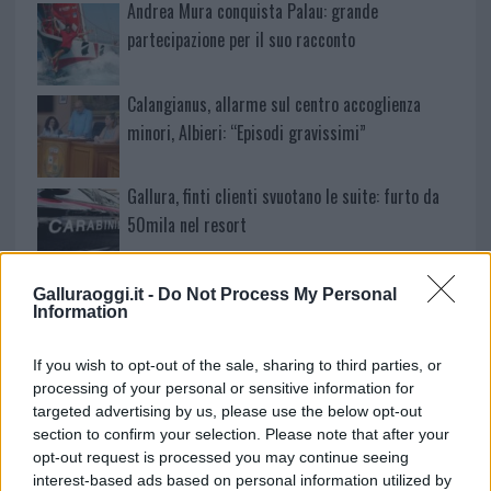
Andrea Mura conquista Palau: grande
partecipazione per il suo racconto
Calangianus, allarme sul centro accoglienza
minori, Albieri: “Episodi gravissimi”
Gallura, finti clienti svuotano le suite: furto da
50mila nel resort
Meteo Olbia 7 agosto, sole e caldo tornano
Galluraoggi.it -
Do Not Process My Personal
Information
protagonisti
If you wish to opt-out of the sale, sharing to third parties, or
Test tunnel Olbia: rampe chiuse ancora fino a
processing of your personal or sensitive information for
fine agosto
targeted advertising by us, please use the below opt-out
section to confirm your selection. Please note that after your
opt-out request is processed you may continue seeing
Aggius conquista la classifica delle mete più
interest-based ads based on personal information utilized by