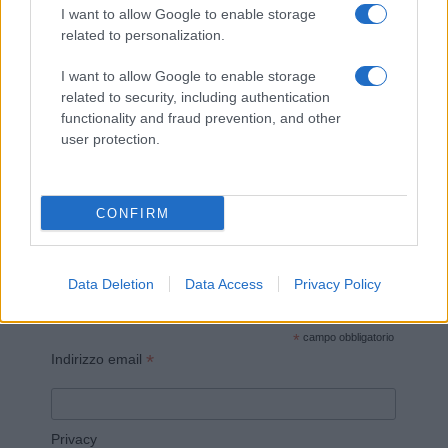
I want to allow Google to enable storage
related to personalization.
I want to allow Google to enable storage
related to security, including authentication
Invia un Comunicato Stampa
|
Pubblicità
|
Segnala
functionality and fraud prevention, and other
user protection.
CONFIRM
Vuoi rimanere sempre aggiornato?
Data Deletion
Data Access
Privacy Policy
Iscriviti alla newsletter di Gallura Oggi e ricevi le nostre
email periodiche contenenti le ultime notizie pubblicate
sul sito web!
*
campo obbligatorio
*
Indirizzo email
Privacy