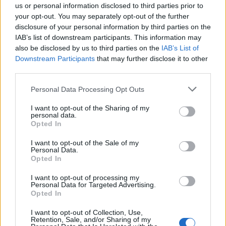
amate dell’estate 2026
us or personal information disclosed to third parties prior to
your opt-out. You may separately opt-out of the further
disclosure of your personal information by third parties on the
IAB’s list of downstream participants. This information may
also be disclosed by us to third parties on the
IAB’s List of
Downstream Participants
that may further disclose it to other
third parties.
Please note that this website/app uses one or more Google
Personal Data Processing Opt Outs
services and may gather and store information including but
not limited to your visit or usage behaviour. You may click to
I want to opt-out of the Sharing of my
personal data.
grant or deny consent to Google and its third-party tags to
Opted In
use your data for below specified purposes in below Google
NECROLOGIE
consent section.
I want to opt-out of the Sale of my
Personal Data.
Opted In
Mario Malu
I want to opt-out of processing my
Personal Data for Targeted Advertising.
Opted In
Paolo Pinna
I want to opt-out of Collection, Use,
Retention, Sale, and/or Sharing of my