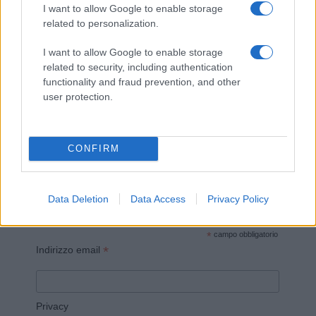
I want to allow Google to enable storage
related to personalization.
I want to allow Google to enable storage
related to security, including authentication
Invia un Comunicato Stampa
|
Pubblicità
|
Segnala
functionality and fraud prevention, and other
user protection.
CONFIRM
Vuoi rimanere sempre aggiornato?
Iscriviti alla newsletter di Gallura Oggi e ricevi le nostre
Data Deletion
Data Access
Privacy Policy
email periodiche contenenti le ultime notizie pubblicate
sul sito web!
*
campo obbligatorio
*
Indirizzo email
Privacy