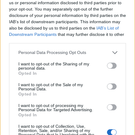
amate dell’estate 2026
us or personal information disclosed to third parties prior to
your opt-out. You may separately opt-out of the further
disclosure of your personal information by third parties on the
IAB’s list of downstream participants. This information may
also be disclosed by us to third parties on the
IAB’s List of
Downstream Participants
that may further disclose it to other
third parties.
Please note that this website/app uses one or more Google
Personal Data Processing Opt Outs
services and may gather and store information including but
not limited to your visit or usage behaviour. You may click to
I want to opt-out of the Sharing of my
personal data.
grant or deny consent to Google and its third-party tags to
Opted In
use your data for below specified purposes in below Google
NECROLOGIE
consent section.
I want to opt-out of the Sale of my
Personal Data.
Opted In
Mario Malu
I want to opt-out of processing my
Personal Data for Targeted Advertising.
Opted In
Paolo Pinna
I want to opt-out of Collection, Use,
Retention, Sale, and/or Sharing of my
Personal Data that Is Unrelated with the