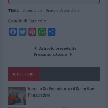
TEMI:
Droga Olbia
Spaccio Droga Olbia
Condividi l'articolo
F
T
Pi
W
S
a
w
n
h
h
ce
it
te
at
a
Articolo precedente
b
te
re
s
re
Prossimo articolo
o
r
st
A
o
p
NOTIZIE RECENTI
k
p
Incendi, a San Pasquale arriva il Campo Base:
l’inaugurazione