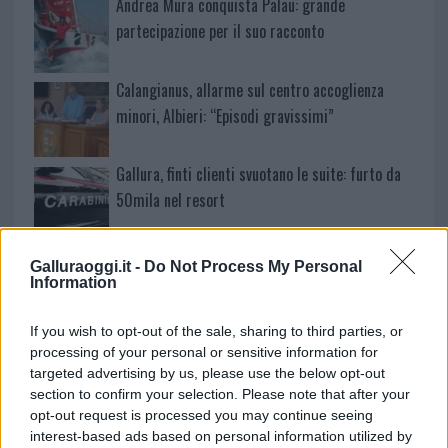
Andrea Mura conquista Palau: grande
partecipazione per il suo racconto
Calangianus, allarme sul centro accoglienza
minori, Albieri: “Episodi gravissimi”
Gallura, finti clienti svuotano le suite: furto da
50mila nel resort
Meteo Olbia 7 agosto, sole e caldo tornano
Galluraoggi.it -
Do Not Process My Personal
protagonisti
Information
If you wish to opt-out of the sale, sharing to third parties, or
Test tunnel Olbia: rampe chiuse ancora fino a
processing of your personal or sensitive information for
fine agosto
targeted advertising by us, please use the below opt-out
section to confirm your selection. Please note that after your
opt-out request is processed you may continue seeing
Aggius conquista la classifica delle mete più
interest-based ads based on personal information utilized by