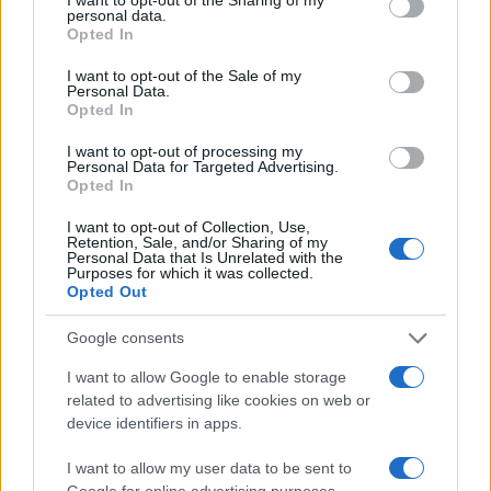
personal data.
grant or deny consent to Google and its third-party tags to
Opted In
use your data for below specified purposes in below Google
consent section.
I want to opt-out of the Sale of my
Personal Data.
Opted In
I want to opt-out of processing my
Vuoi rimuovere le pubblicità nazionali?
Personal Data for Targeted Advertising.
Opted In
Puoi abbonarti a
soli € 1,10 al mese
I want to opt-out of Collection, Use,
Retention, Sale, and/or Sharing of my
cliccando
qui
Personal Data that Is Unrelated with the
Purposes for which it was collected.
Opted Out
Sei già abbonato?
Google consents
Puoi effettuare l'accesso andando nella
I want to allow Google to enable storage
sezione
Login
dal menù del sito o
related to advertising like cookies on web or
cliccando
qui
device identifiers in apps.
I want to allow my user data to be sent to
Google for online advertising purposes.