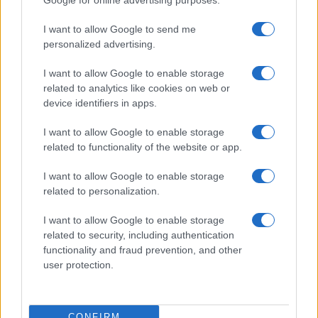
TEMI:
Hotel Porto Rotondo
Vacanze Porto Rotondo
I want to allow Google to send me
personalized advertising.
Inviaci le tue segnalazioni,
I want to allow Google to enable storage
i tuoi video e le tue foto
related to analytics like cookies on web or
Su WhatsApp al numero +39
device identifiers in apps.
345 356 7512
I want to allow Google to enable storage
related to functionality of the website or app.
I want to allow Google to enable storage
Notizie in tempo reale?
related to personalization.
Entra nel canale telegram di
GalluraOggi.it
I want to allow Google to enable storage
related to security, including authentication
functionality and fraud prevention, and other
user protection.
Ricevi le nostre ultime news
CONFIRM