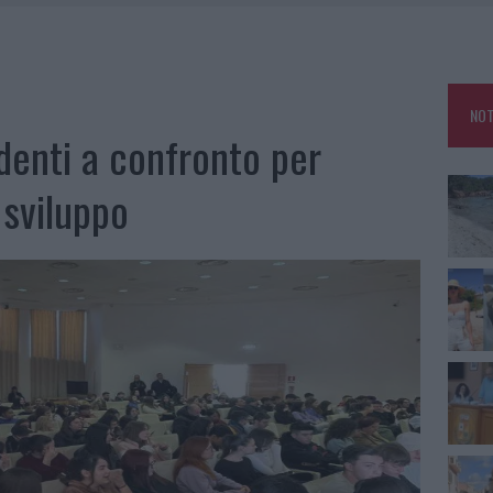
HE IL CENTRO ACCOGLIENZA MINORI CHIUDE
RO SPACCIO E DEGRADO: ESPLODE LA PROTESTA
SCEGLIERE LA SOLUZIONE IDEALE PER LA CASA E L’UFFICIO
NOT
KEND A OLBIA E IN GALLURA
udenti a confronto per
 sviluppo