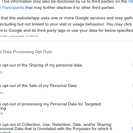
. This information may also be disclosed by us to third parties on the
IA
Participants
that may further disclose it to other third parties.
 una nuova tappa per la crescita della
azzi
rispetto al patrimonio sardo analizzandolo
 that this website/app uses one or more Google services and may gath
iluppo futuro della nostra Isola – spiega il
including but not limited to your visit or usage behaviour. You may click 
 to Google and its third-party tags to use your data for below specifi
e sempre da noi ed è per questo che la nostra
ogle consent section.
ofilo culturale e identitario, deve essere
 un nuovo modello di sviluppo compatibile
e
l Data Processing Opt Outs
.
o opt-out of the Sharing of my personal data.
tà nuragica, che ha coinvolto oltre 200 studenti
In
r la prima volta, ha consentito di studiare la
dulo che si è svolto in Piemonte) e il
o opt-out of the Sale of my Personal Data.
ri
,
Cagliari
e
Oristano
, che
In
o oltre 2.800 studenti,
e ora, con Olbia, oltre
nza e crescita di consapevolezza ha fatto
to opt-out of processing my Personal Data for Targeted
ing.
ivo:
ottenere il riconoscimento dall’Unesco
In
olato percorso intrapreso dalla Sardegna per
o opt-out of Collection, Use, Retention, Sale, and/or Sharing
ersonal Data that Is Unrelated with the Purposes for which it
lected.