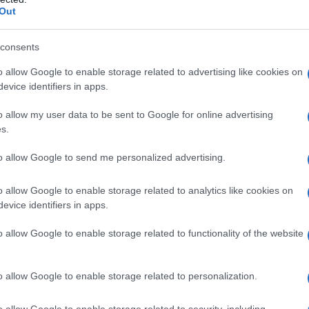
Out
uito il presidente Vargiu parlando
o invito è stato accolto con estremo favore
consents
possa arrivare per proseguire nell’importante
 Ancora una volta, come già era
avvenuto per
o allow Google to enable storage related to advertising like cookies on
liari
,
Sassari
e
Oristano
abbiamo potuto
evice identifiers in apps.
oscere meglio la storia della Sardegna da parte
o allow my user data to be sent to Google for online advertising
uesto ci spinge a
proseguire nel cammino
s.
to allow Google to send me personalized advertising.
o allow Google to enable storage related to analytics like cookies on
evice identifiers in apps.
azionali?
o allow Google to enable storage related to functionality of the website
 mese
cliccando
qui
o allow Google to enable storage related to personalization.
o allow Google to enable storage related to security, including