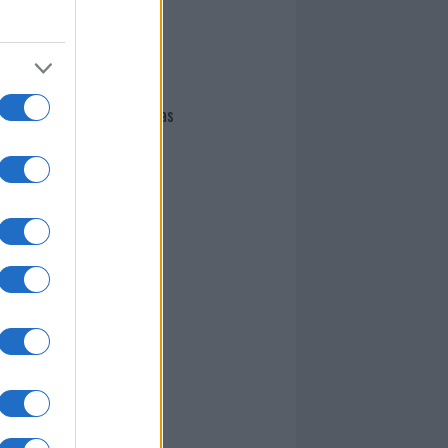
I nostri cari
Giovannimaria Cabras