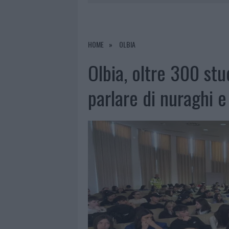
7 AGOSTO 2026
|
CALANGIANUS, DOPO LE POLEMIC
7 AGOSTO 2026
|
OLBIA, DIVIETO DI SOSTA CONT
7 AGOSTO 2026
|
PAUSA CAFFÈ IMPECCABILE: COME 
HOME
OLBIA
7 AGOSTO 2026
|
LE PREVISIONI METEO PER IL WEE
Olbia, oltre 300 st
parlare di nuraghi e