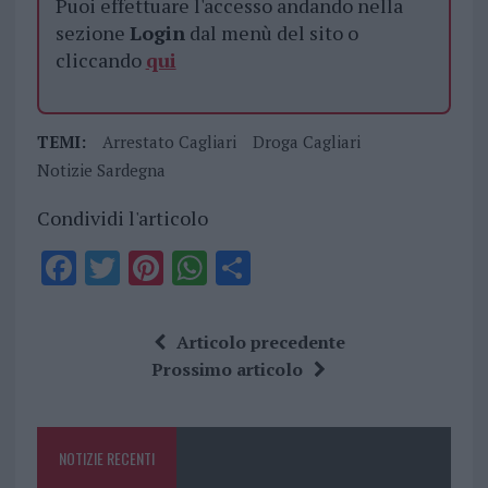
Puoi effettuare l'accesso andando nella
sezione
Login
dal menù del sito o
cliccando
qui
TEMI:
Arrestato Cagliari
Droga Cagliari
Notizie Sardegna
Condividi l'articolo
F
T
Pi
W
S
a
w
n
h
h
ce
it
te
at
a
Articolo precedente
b
te
re
s
re
Prossimo articolo
o
r
st
A
o
p
NOTIZIE RECENTI
k
p