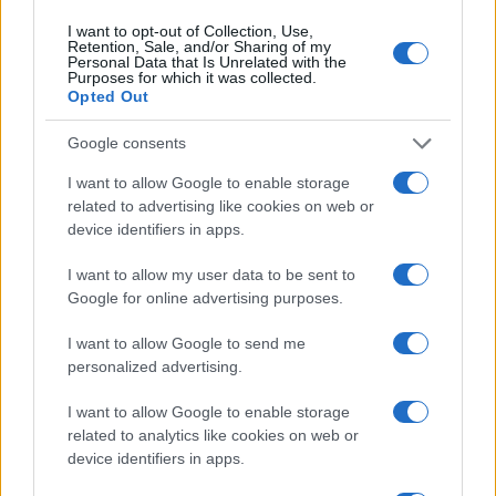
I want to opt-out of Collection, Use,
Retention, Sale, and/or Sharing of my
Personal Data that Is Unrelated with the
Purposes for which it was collected.
Paolo Pinna
Opted Out
Google consents
Martina Agostina Diturco
I want to allow Google to enable storage
related to advertising like cookies on web or
device identifiers in apps.
I nostri cari
I want to allow my user data to be sent to
Google for online advertising purposes.
I want to allow Google to send me
I nostri cari
personalized advertising.
I want to allow Google to enable storage
related to analytics like cookies on web or
I nostri cari
device identifiers in apps.