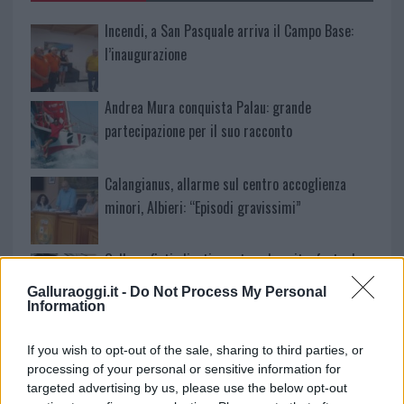
Incendi, a San Pasquale arriva il Campo Base:
l’inaugurazione
Andrea Mura conquista Palau: grande
partecipazione per il suo racconto
Calangianus, allarme sul centro accoglienza
minori, Albieri: “Episodi gravissimi”
Gallura, finti clienti svuotano le suite: furto da
50mila nel resort
Galluraoggi.it -
Do Not Process My Personal
Information
Meteo Olbia 7 agosto, sole e caldo tornano
If you wish to opt-out of the sale, sharing to third parties, or
protagonisti
processing of your personal or sensitive information for
targeted advertising by us, please use the below opt-out