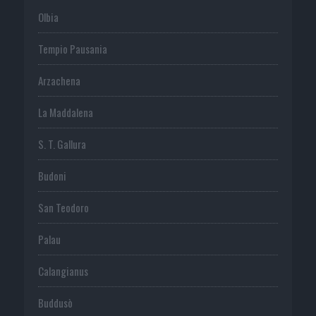
Olbia
Tempio Pausania
Arzachena
La Maddalena
S. T. Gallura
Budoni
San Teodoro
Palau
Calangianus
Buddusò