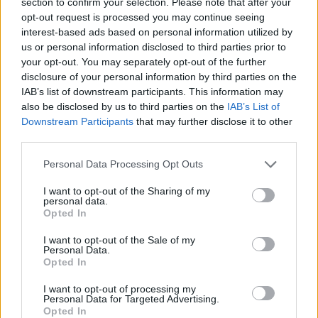
section to confirm your selection. Please note that after your
Test tunnel Olbia: rampe chiuse ancora fino a
opt-out request is processed you may continue seeing
fine agosto
interest-based ads based on personal information utilized by
us or personal information disclosed to third parties prior to
your opt-out. You may separately opt-out of the further
Aggius conquista la classifica delle mete più
disclosure of your personal information by third parties on the
amate dell’estate 2026
IAB’s list of downstream participants. This information may
also be disclosed by us to third parties on the
IAB’s List of
Downstream Participants
that may further disclose it to other
third parties.
Please note that this website/app uses one or more Google
Personal Data Processing Opt Outs
services and may gather and store information including but
not limited to your visit or usage behaviour. You may click to
I want to opt-out of the Sharing of my
personal data.
grant or deny consent to Google and its third-party tags to
Opted In
use your data for below specified purposes in below Google
consent section.
I want to opt-out of the Sale of my
Personal Data.
Opted In
NECROLOGIE
I want to opt-out of processing my
Personal Data for Targeted Advertising.
Mario Malu
Opted In