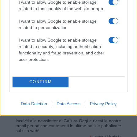
I want to allow Google to enable storage
related to functionality of the website or app.
Giovannimaria Cabras
I want to allow Google to enable storage
related to personalization.
I want to allow Google to enable storage
related to security, including authentication
functionality and fraud prevention, and other
user protection.
Invia un Comunicato Stampa
|
Pubblicità
|
Segnala
CONFIRM
Data Deletion
Data Access
Privacy Policy
Vuoi rimanere sempre aggiornato?
Iscriviti alla newsletter di Gallura Oggi e ricevi le nostre
email periodiche contenenti le ultime notizie pubblicate
sul sito web!
campo obbligatorio