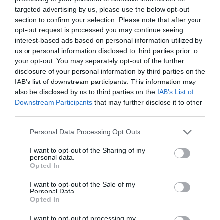
Entra nel canale telegram di
targeted advertising by us, please use the below opt-out
GalluraOggi.it
section to confirm your selection. Please note that after your
opt-out request is processed you may continue seeing
interest-based ads based on personal information utilized by
us or personal information disclosed to third parties prior to
your opt-out. You may separately opt-out of the further
Ricevi le nostre ultime news
disclosure of your personal information by third parties on the
IAB’s list of downstream participants. This information may
also be disclosed by us to third parties on the
IAB’s List of
da
Google News
Downstream Participants
that may further disclose it to other
third parties.
Please note that this website/app uses one or more Google
Personal Data Processing Opt Outs
Condividi l'articolo
services and may gather and store information including but
not limited to your visit or usage behaviour. You may click to
I want to opt-out of the Sharing of my
F
T
Pi
W
S
personal data.
grant or deny consent to Google and its third-party tags to
Opted In
a
w
n
h
h
use your data for below specified purposes in below Google
consent section.
ce
it
te
at
a
I want to opt-out of the Sale of my
Articolo precedente
Personal Data.
b
te
re
s
re
Opted In
Prossimo articolo
o
r
st
A
I want to opt-out of processing my