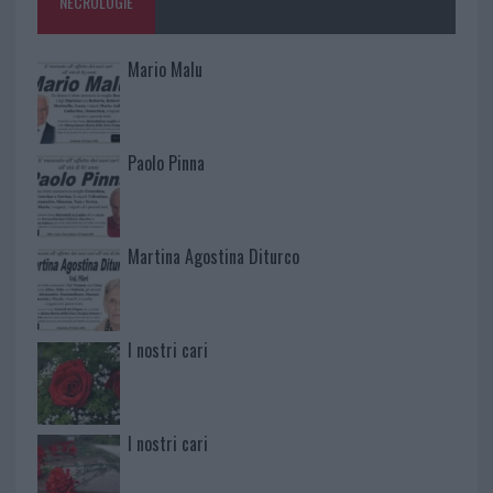
NECROLOGIE
Mario Malu
Paolo Pinna
Martina Agostina Diturco
I nostri cari
I nostri cari