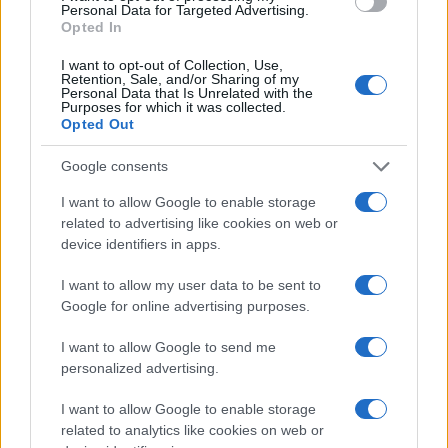
Personal Data for Targeted Advertising.
o
p
Opted In
NOTIZIE RECENTI
k
p
I want to opt-out of Collection, Use,
Retention, Sale, and/or Sharing of my
Personal Data that Is Unrelated with the
Controlli rafforzati in Costa Smeralda, 20
Purposes for which it was collected.
Opted Out
arresti e 135 denunce
Google consents
Tre milioni di euro dalla Provincia Gallura per
I want to allow Google to enable storage
nuove aule nelle scuole di Olbia
related to advertising like cookies on web or
device identifiers in apps.
Incidente sulla provinciale 125, paura tra Olbia e
I want to allow my user data to be sent to
Arzachena
Google for online advertising purposes.
I want to allow Google to send me
Incidente sulla strada provinciale ad Arzachena,
personalized advertising.
un ferito
I want to allow Google to enable storage
related to analytics like cookies on web or
Sangue, musica e solidarietà con Avis Olbia al