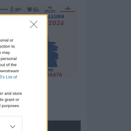
sonal or
ection to
ou may
 personal
out of the
 downstream
B’s List of
er and store
to grant or
ed purposes
ROLOGIE