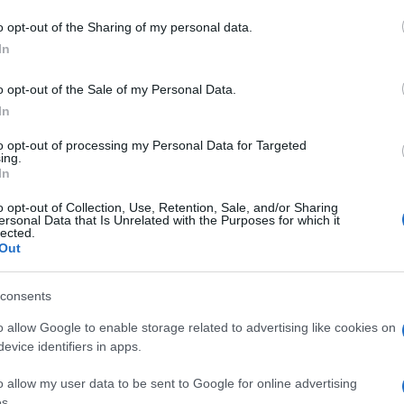
o opt-out of the Sharing of my personal data.
lazioni, i tuoi video e le tue foto
In
ro +39 345 356 7512
o opt-out of the Sale of my Personal Data.
In
to opt-out of processing my Personal Data for Targeted
eale?
ing.
gram di GalluraOggi.it
In
o opt-out of Collection, Use, Retention, Sale, and/or Sharing
ersonal Data that Is Unrelated with the Purposes for which it
lected.
Out
ime news da
Google News
consents
o allow Google to enable storage related to advertising like cookies on
evice identifiers in apps.
o allow my user data to be sent to Google for online advertising
s.