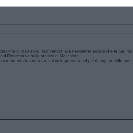
ggi e ricevi le nostre email periodiche contenenti le ultime notizie pubbli
aforma di marketing. Iscrivendoti alla newsletter accetti che le tue info
qui l'informativa sulla privacy di Mailchimp
.
siasi momento facendo clic sul collegamento nel piè di pagina delle nostr