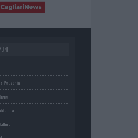
MUNI
io Pausania
chena
ddalena
Gallura