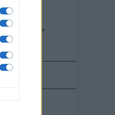
I nostri cari
Giovannimaria Cabras