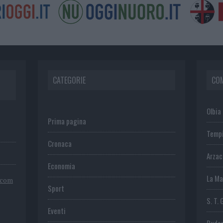
CATEGORIE
CO
Olbia
Prima pagina
Temp
Cronaca
Arza
Economia
La Ma
.com
Sport
S. T. 
Eventi