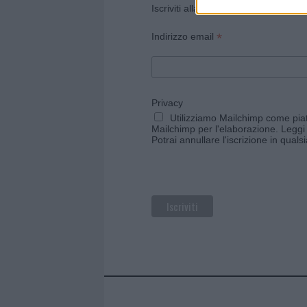
Iscriviti alla newsletter di Gallura O
*
Indirizzo email
Privacy
Utilizziamo Mailchimp come piatt
Mailchimp per l'elaborazione.
Leggi 
Potrai annullare l'iscrizione in qual