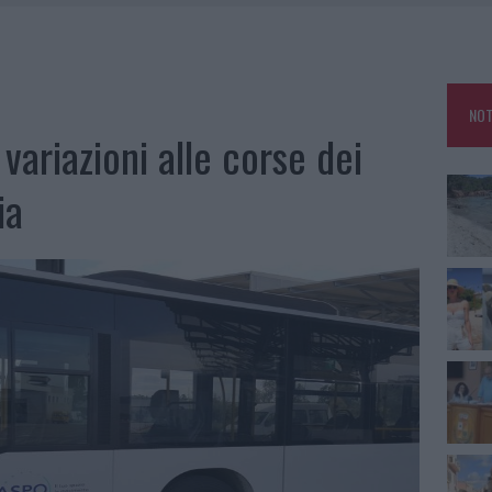
HE IL CENTRO ACCOGLIENZA MINORI CHIUDE
RO SPACCIO E DEGRADO: ESPLODE LA PROTESTA
SCEGLIERE LA SOLUZIONE IDEALE PER LA CASA E L’UFFICIO
NOT
KEND A OLBIA E IN GALLURA
ariazioni alle corse dei
ia