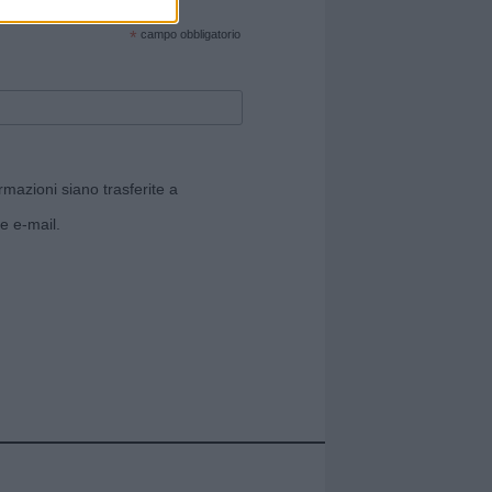
cate sul sito web!
*
campo obbligatorio
rmazioni siano trasferite a
e e-mail.