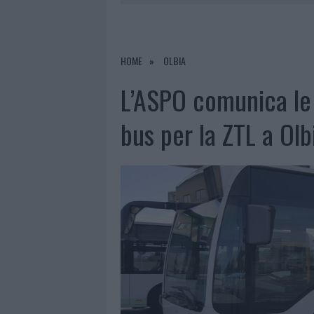
7 AGOSTO 2026
|
CALANGIANUS, DOPO LE POLEMIC
7 AGOSTO 2026
|
OLBIA, DIVIETO DI SOSTA CONT
7 AGOSTO 2026
|
PAUSA CAFFÈ IMPECCABILE: COME 
HOME
OLBIA
7 AGOSTO 2026
|
LE PREVISIONI METEO PER IL WEE
L’ASPO comunica le v
bus per la ZTL a Olb