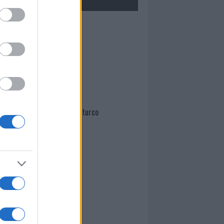
Mario Malu
Paolo Pinna
Martina Agostina Diturco
I nostri cari
I nostri cari