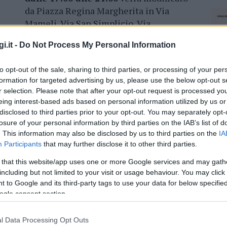
da Piazza Regina Margherita in Via
Mameli, Via San Simplicio, Via
D’Annunzio, rotatoria Centro Martini.
i.it -
Do Not Process My Personal Information
to opt-out of the sale, sharing to third parties, or processing of your per
formation for targeted advertising by us, please use the below opt-out s
azionali?
r selection. Please note that after your opt-out request is processed y
eing interest-based ads based on personal information utilized by us or
disclosed to third parties prior to your opt-out. You may separately opt-
 mese
cliccando
qui
losure of your personal information by third parties on the IAB’s list of
. This information may also be disclosed by us to third parties on the
IA
Participants
that may further disclose it to other third parties.
 that this website/app uses one or more Google services and may gath
do nella sezione
Login
dal menù del sito o
including but not limited to your visit or usage behaviour. You may click 
 to Google and its third-party tags to use your data for below specifi
ogle consent section.
l Data Processing Opt Outs
NEC