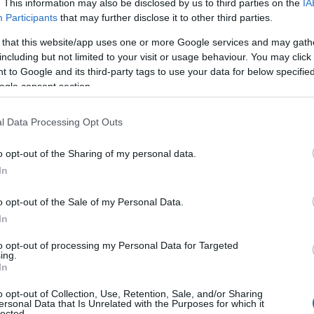
. This information may also be disclosed by us to third parties on the
IA
lla storia e alla tradizione del corpo della
Participants
that may further disclose it to other third parties.
il legame tra l’istituzione e la comunità
 that this website/app uses one or more Google services and may gath
 Rebechesu
: “Stiamo celebrando
including but not limited to your visit or usage behaviour. You may click 
uesta via delle Fiamme Gialle, una
 to Google and its third-party tags to use your data for below specifi
 è un omaggio speciale alla nostra storia e alla
ogle consent section.
n omaggio al Corpo di una delle città più
nomicamente più dinamica degli ultimi anni,
l Data Processing Opt Outs
ta della GdF in Sardegna”.
o opt-out of the Sharing of my personal data.
e di questa via ha per noi finanzieri un
In
le, e cementa ulteriormente il legame con la
ancato di far sentire la propria vicinanza la
o opt-out of the Sale of my Personal Data.
a questa, che abbiamo l’onore di celebrare
In
e provinciale -, mi riferisco in particolare
to opt-out of processing my Personal Data for Targeted
a piazza qui vicino, in memoria del finanziere
ing.
In
edaglia d’oro al valor civile, ucciso nel 1966
ini. L’intitolazione di questa via alle Fiamme
o opt-out of Collection, Use, Retention, Sale, and/or Sharing
ersonal Data that Is Unrelated with the Purposes for which it
bolico perché è uno degli eventi più importanti
lected.