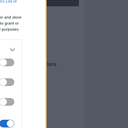
B’s List of
Mario Malu
er and store
to grant or
ed purposes
Paolo Pinna
Martina Agostina Diturco
I nostri cari
I nostri cari