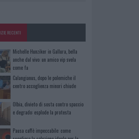
IZIE RECENTI
Michelle Hunziker in Gallura, bella
anche dal vivo: un amico vip svela
come fa
Calangianus, dopo le polemiche il
centro accoglienza minori chiude
Olbia, divieto di sosta contro spaccio
e degrado: esplode la protesta
Pausa caffè impeccabile: come
scegliere la soluzione ideale per la