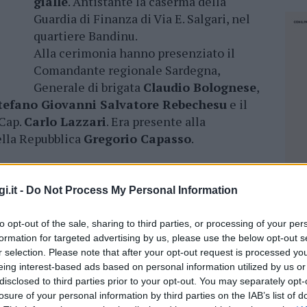
gialle
. Antistante la caserma della
Guardia di Finanza di Via E. Salgari, nel
quartiere Bandinu.
Alla cerimonia hanno presenziato il
Comandante regionale Sardegna,
Generale di brigata
Claudio Bolognese
,
tefano Giovanni Salvatore Rebechesu
e il
 Cap.
Carlo Lazzari
. Era presente alla
ella Repubblica
Gregorio Capasso
.
ionale Sardegna Claudio Bolognese con il
la signora
Giovanna Andrea Loche
, madrina
i.it -
Do Not Process My Personal Information
 drappo gialloverde che copriva la targa
 Andrea Raffatellu
, vicario cittadino. La
to opt-out of the sale, sharing to third parties, or processing of your per
tura della “Preghiera del finanziere”
formation for targeted advertising by us, please use the below opt-out s
r selection. Please note that after your opt-out request is processed y
za e il territorio di Olbia
eing interest-based ads based on personal information utilized by us or
disclosed to third parties prior to your opt-out. You may separately opt-
losure of your personal information by third parties on the IAB’s list of
NEC
na alle Fiamme Gialle rappresenta un momento