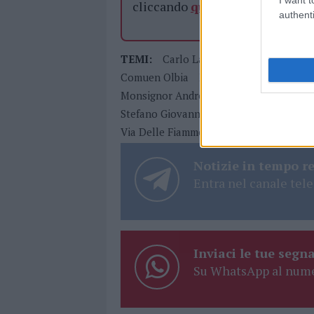
cliccando
qui
authenti
TEMI:
Carlo Lazzari
Claudio Bologn
Comuen Olbia
Finanza Olbia
Giovann
Monsignor Andrea Raffatellu
Notizie 
Stefano Giovanni Salvatore Rebechesu
Via Delle Fiamme Gialle Olbia
Notizie in tempo r
Entra nel canale tele
Inviaci le tue segna
Su WhatsApp al nume