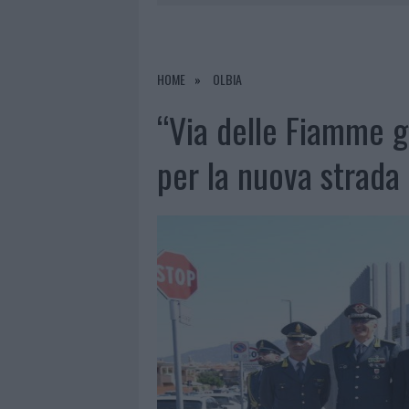
7 AGOSTO 2026
|
OLBIA, DIVIETO DI SOSTA CONT
7 AGOSTO 2026
|
PAUSA CAFFÈ IMPECCABILE: COME 
7 AGOSTO 2026
|
MONTE PINO, LA FINE DI UN LUN
HOME
OLBIA
7 AGOSTO 2026
|
MICHELLE HUNZIKER IN GALLURA,
“Via delle Fiamme g
per la nuova strada 