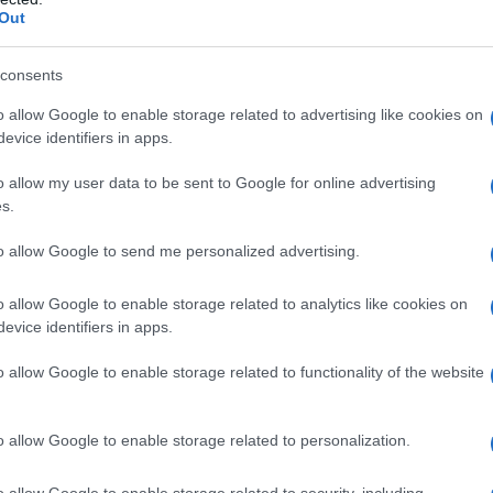
iversario della Guardia di Finanza che ricorre
Out
consents
del comando provinciale di Sassari ha espresso
o allow Google to enable storage related to advertising like cookies on
daco e alla giunta comunale per aver preso
evice identifiers in apps.
sì come alla comunità di Olbia per il
o allow my user data to be sent to Google for online advertising
s.
to allow Google to send me personalized advertising.
azionali?
o allow Google to enable storage related to analytics like cookies on
evice identifiers in apps.
 mese
cliccando
qui
o allow Google to enable storage related to functionality of the website
o allow Google to enable storage related to personalization.
do nella sezione
Login
dal menù del sito o
o allow Google to enable storage related to security, including