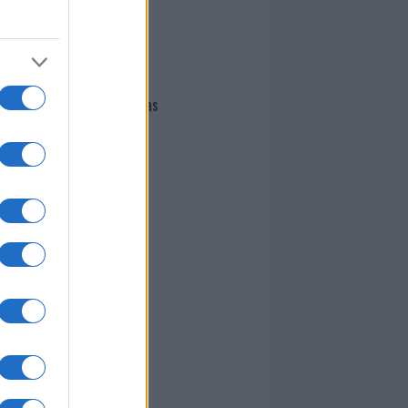
I nostri cari
Giovannimaria Cabras