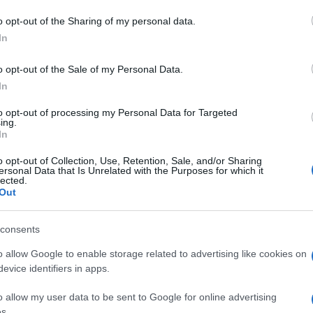
do nella sezione
Login
dal menù del sito o
o opt-out of the Sharing of my personal data.
In
o opt-out of the Sale of my Personal Data.
In
lazioni, i tuoi video e le tue foto
to opt-out of processing my Personal Data for Targeted
ro +39 345 356 7512
ing.
In
o opt-out of Collection, Use, Retention, Sale, and/or Sharing
ersonal Data that Is Unrelated with the Purposes for which it
lected.
eale?
Out
gram di GalluraOggi.it
consents
o allow Google to enable storage related to advertising like cookies on
evice identifiers in apps.
ime news da
Google News
o allow my user data to be sent to Google for online advertising
s.