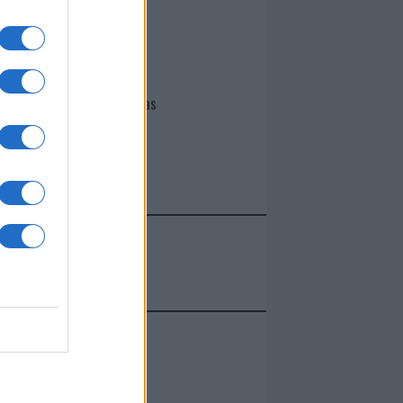
I nostri cari
Giovannimaria Cabras