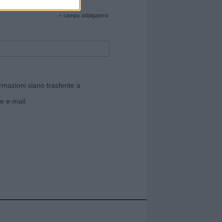
cate sul sito web!
*
campo obbligatorio
rmazioni siano trasferite a
e e-mail.