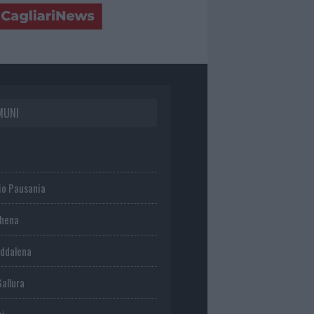
MUNI
io Pausania
chena
ddalena
Gallura