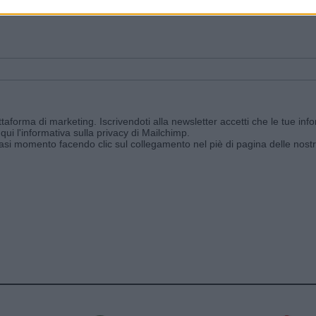
ggi e ricevi le nostre email periodiche contenenti le ultime notizie pubbli
aforma di marketing. Iscrivendoti alla newsletter accetti che le tue info
qui l'informativa sulla privacy di Mailchimp
.
siasi momento facendo clic sul collegamento nel piè di pagina delle nostr