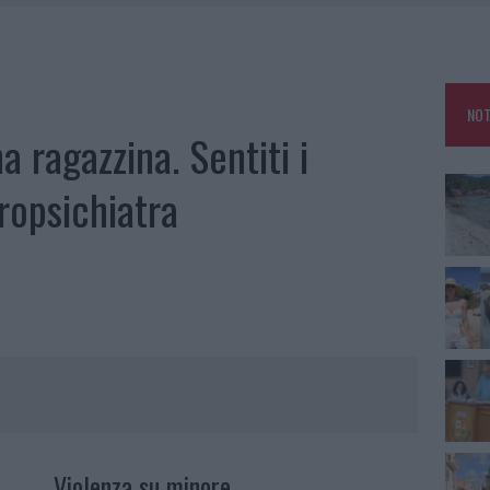
HE IL CENTRO ACCOGLIENZA MINORI CHIUDE
RO SPACCIO E DEGRADO: ESPLODE LA PROTESTA
SCEGLIERE LA SOLUZIONE IDEALE PER LA CASA E L’UFFICIO
NOT
KEND A OLBIA E IN GALLURA
a ragazzina. Sentiti i
ropsichiatra
Violenza su minore.