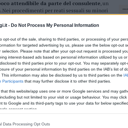
oco attendibile da parte del consulente
, un
. Nei procedimenti per reati sessuali su minori
timoniare e della credibilità della vittima
i.it -
Do Not Process My Personal Information
 testimoni indicati dalla difesa.
La
to opt-out of the sale, sharing to third parties, or processing of your per
a per il 19 luglio
e nel frattempo verranno
formation for targeted advertising by us, please use the below opt-out s
ati poco attendibili.
r selection. Please note that after your opt-out request is processed y
eing interest-based ads based on personal information utilized by us or
disclosed to third parties prior to your opt-out. You may separately opt-
losure of your personal information by third parties on the IAB’s list of
. This information may also be disclosed by us to third parties on the
IA
Participants
that may further disclose it to other third parties.
azionali?
 that this website/app uses one or more Google services and may gath
including but not limited to your visit or usage behaviour. You may click 
 mese
cliccando
qui
 to Google and its third-party tags to use your data for below specifi
ogle consent section.
l Data Processing Opt Outs
NEC