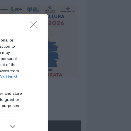
sonal or
ection to
ou may
 personal
out of the
 downstream
B’s List of
er and store
to grant or
ed purposes
ROLOGIE