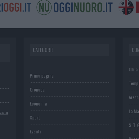
CATEGORIE
CO
Olbia
Prima pagina
Temp
Cronaca
Arza
Economia
La Ma
.com
Sport
S. T. 
Eventi