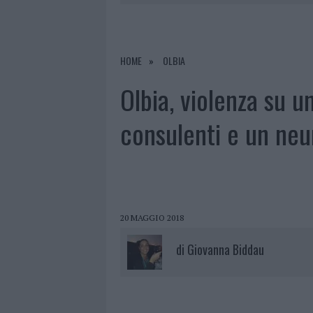
7 AGOSTO 2026
|
CALANGIANUS, DOPO LE POLEMIC
7 AGOSTO 2026
|
OLBIA, DIVIETO DI SOSTA CONT
7 AGOSTO 2026
|
PAUSA CAFFÈ IMPECCABILE: COME 
HOME
OLBIA
7 AGOSTO 2026
|
LE PREVISIONI METEO PER IL WEE
Olbia, violenza su un
consulenti e un neu
20 MAGGIO 2018
di
Giovanna Biddau