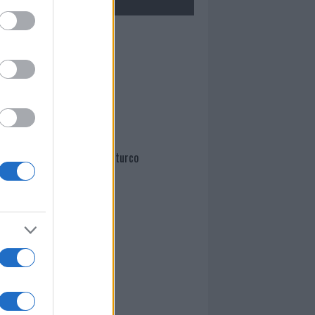
Mario Malu
Paolo Pinna
Martina Agostina Diturco
I nostri cari
I nostri cari