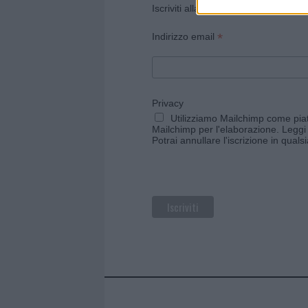
Iscriviti alla newsletter di Gallura O
*
Indirizzo email
Privacy
Utilizziamo Mailchimp come piatt
Mailchimp per l'elaborazione.
Leggi 
Potrai annullare l'iscrizione in qual