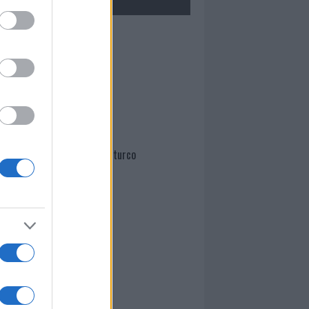
Mario Malu
Paolo Pinna
Martina Agostina Diturco
I nostri cari
I nostri cari