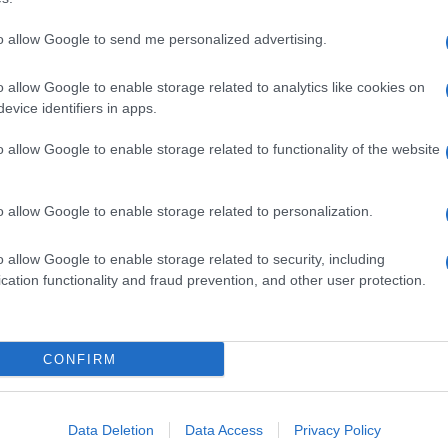
to allow Google to send me personalized advertising.
o allow Google to enable storage related to analytics like cookies on
dente
Prossimo articolo
evice identifiers in apps.
o allow Google to enable storage related to functionality of the website
o allow Google to enable storage related to personalization.
o allow Google to enable storage related to security, including
cation functionality and fraud prevention, and other user protection.
Invia un Comunicato Stampa
|
Pubblicità
|
Segnala
CONFIRM
iornato?
Data Deletion
Data Access
Privacy Policy