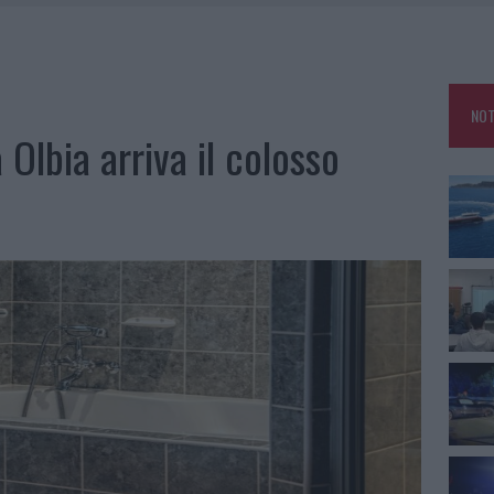
25, PAURA TRA OLBIA E ARZACHENA
NCIALE AD ARZACHENA, UN FERITO
CON AVIS OLBIA AL DELTA CENTER
NOT
A SMERALDA, 20 ARRESTI E 135 DENUNCE
 Olbia arriva il colosso