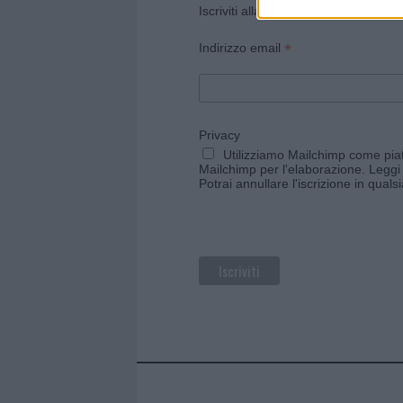
Iscriviti alla newsletter di Gallura O
*
Indirizzo email
Privacy
Utilizziamo Mailchimp come piatt
Mailchimp per l'elaborazione.
Leggi 
Potrai annullare l'iscrizione in qual