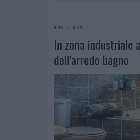
9 AGOSTO 2026
|
INCIDENTE SULLA PROVINCIALE 1
9 AGOSTO 2026
|
INCIDENTE SULLA STRADA PROVI
8 AGOSTO 2026
|
SANGUE, MUSICA E SOLIDARIETÀ 
HOME
OLBIA
9 AGOSTO 2026
|
CONTROLLI RAFFORZATI IN COST
In zona industriale a
dell’arredo bagno