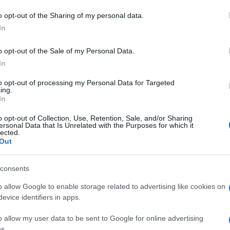
o opt-out of the Sharing of my personal data.
In
lazioni, i tuoi video e le tue foto
o opt-out of the Sale of my Personal Data.
ro +39 345 356 7512
In
to opt-out of processing my Personal Data for Targeted
ing.
In
eale?
o opt-out of Collection, Use, Retention, Sale, and/or Sharing
gram di GalluraOggi.it
ersonal Data that Is Unrelated with the Purposes for which it
lected.
Out
consents
ime news da
Google News
o allow Google to enable storage related to advertising like cookies on
evice identifiers in apps.
o allow my user data to be sent to Google for online advertising
s.