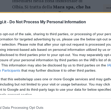
insediarsi nella zona industriale di
Olbia. Si tratta della
Mara spa, che ha
aperto un punto vendita
interamente dedicato alla
i.it -
Do Not Process My Personal Information
termoidraulica
, a pochi passi dalla
Pincar.
to opt-out of the sale, sharing to third parties, or processing of your per
formation for targeted advertising by us, please use the below opt-out s
 Boni & Frigieri, nel 1995 ha preso la
r selection. Please note that after your opt-out request is processed y
ata spa nel 2009. Nello stesso anno, Mara Boni,
eing interest-based ads based on personal information utilized by us or
on i figli e al fratello, è stata nominata
disclosed to third parties prior to your opt-out. You may separately opt-
losure of your personal information by third parties on the IAB’s list of
inciato a Sassari la propria attività nel
. This information may also be disclosed by us to third parties on the
IA
, rivestimenti, bagni, rubinetterie e dal 2003
Participants
that may further disclose it to other third parties.
to alla termoidraulica. Dagli iniziali 1000
ttuali 6mila su un’area di 15mila metri quadrati.
 that this website/app uses one or more Google services and may gath
including but not limited to your visit or usage behaviour. You may click 
 to Google and its third-party tags to use your data for below specifi
ova filiale ad Alghero: 1000 metri quadrati di
ogle consent section.
lico e showroom. L’ultima apertura in ordine di
sto sarà completata da un’area-showroom.
l Data Processing Opt Outs
NEC