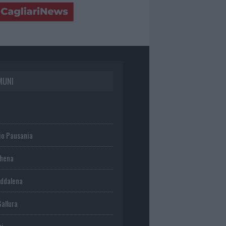
MUNI
io Pausania
chena
ddalena
Gallura