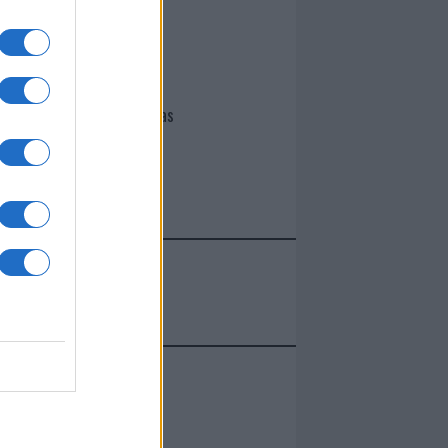
I nostri cari
Giovannimaria Cabras