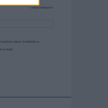
cate sul sito web!
*
campo obbligatorio
rmazioni siano trasferite a
e e-mail.