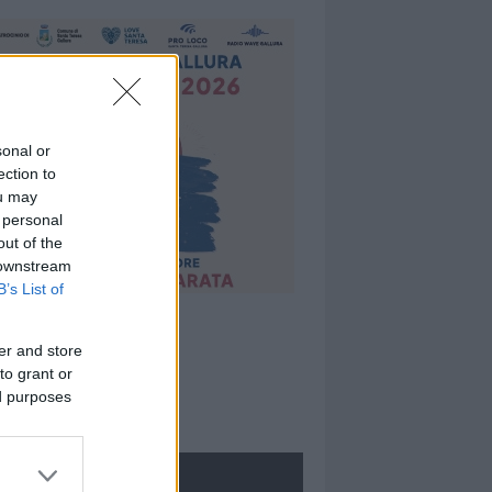
sonal or
ection to
ou may
 personal
out of the
 downstream
B’s List of
er and store
to grant or
ed purposes
ROLOGIE