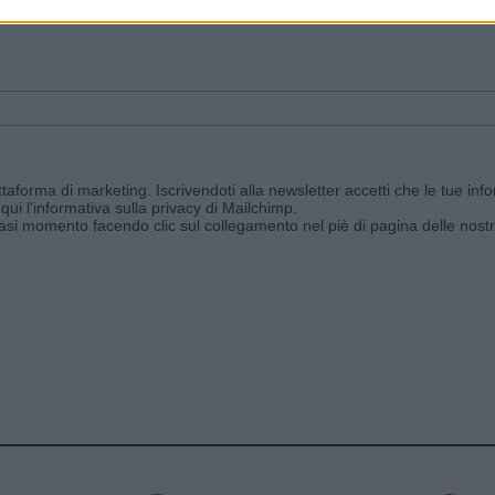
ggi e ricevi le nostre email periodiche contenenti le ultime notizie pubbli
aforma di marketing. Iscrivendoti alla newsletter accetti che le tue info
qui l'informativa sulla privacy di Mailchimp
.
siasi momento facendo clic sul collegamento nel piè di pagina delle nostr