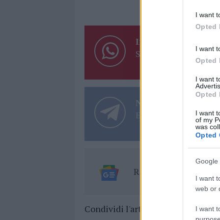
I want t
Opted 
Inviaci le tue segna
I want t
Su WhatsApp al nume
Opted 
I want 
Advertis
Opted 
Notizie in tempo r
I want t
Entra nel canale tele
of my P
was col
Opted 
Google 
Ricevi le nostre ult
I want t
web or d
Condividi l'articolo
I want t
purpose