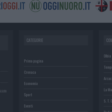
CATEGORIE
CO
Olbia
Prima pagina
Temp
Cronaca
Arza
Economia
La Ma
.com
Sport
S. T. 
Eventi