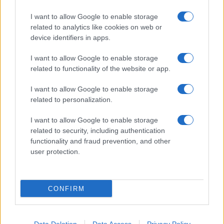
mondo per una notte
I want to allow Google to enable storage
related to analytics like cookies on web or
Giorgia Meloni a La Maddalena, la vicesindaco:
device identifiers in apps.
“Orgoglio e discrezione per visita privata̶…
I want to allow Google to enable storage
related to functionality of the website or app.
Incendio nella notte a Olbia, a fuoco due furgoni
I want to allow Google to enable storage
related to personalization.
A fuoco un deposito con bombole, intervento dei
I want to allow Google to enable storage
vigili del fuoco a Rudalza
related to security, including authentication
functionality and fraud prevention, and other
user protection.
Ristorante distrutto dalle fiamme a La
Maddalena, incendio a Monti d’à rena
CONFIRM