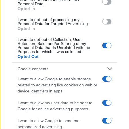
F
T
Pi
W
S
Personal Data.
Opted In
a
w
n
h
h
ce
it
te
at
a
I want to opt-out of processing my
Articolo precedente
Personal Data for Targeted Advertising.
Opted In
b
te
re
s
re
Prossimo articolo
o
r
st
A
I want to opt-out of Collection, Use,
Retention, Sale, and/or Sharing of my
o
p
Personal Data that Is Unrelated with the
Purposes for which it was collected.
NOTIZIE RECENTI
k
p
Opted Out
Google consents
Meteo Olbia 9 agosto, temperature in calo
I want to allow Google to enable storage
related to advertising like cookies on web or
device identifiers in apps.
Salmo finisce in ospedale a Catania, ma il tour
I want to allow my user data to be sent to
va avanti: “Sicilia, ci sono”
Google for online advertising purposes.
Jovanotti, Gabry Ponte e Alfa: Olbia ombelico del
I want to allow Google to send me
personalized advertising.