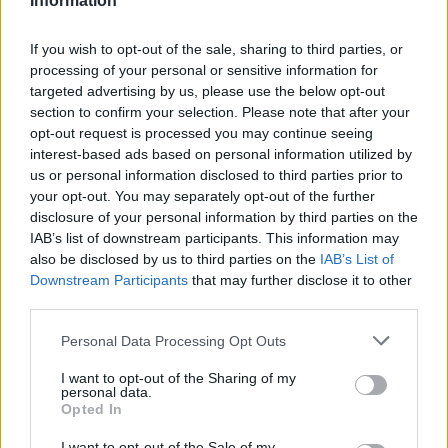
Information
If you wish to opt-out of the sale, sharing to third parties, or
processing of your personal or sensitive information for
targeted advertising by us, please use the below opt-out
Inviaci le tue segnalazioni,
section to confirm your selection. Please note that after your
i tuoi video e le tue foto
opt-out request is processed you may continue seeing
Su WhatsApp al numero +39
interest-based ads based on personal information utilized by
345 356 7512
us or personal information disclosed to third parties prior to
your opt-out. You may separately opt-out of the further
disclosure of your personal information by third parties on the
IAB’s list of downstream participants. This information may
also be disclosed by us to third parties on the
IAB’s List of
Downstream Participants
that may further disclose it to other
Ricevi le nostre ultime news
third parties.
Please note that this website/app uses one or more Google
da
Google News
Personal Data Processing Opt Outs
services and may gather and store information including but
not limited to your visit or usage behaviour. You may click to
I want to opt-out of the Sharing of my
personal data.
grant or deny consent to Google and its third-party tags to
Opted In
Condividi l'articolo
use your data for below specified purposes in below Google
consent section.
I want to opt-out of the Sale of my