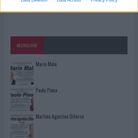
Data Deletion
Data Access
Privacy Policy
NECROLOGIE
Mario Malu
Paolo Pinna
Martina Agostina Diturco