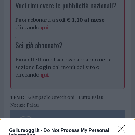
Vuoi rimuovere le pubblicità nazionali?
Puoi abbonarti a
soli € 1,10 al mese
cliccando
qui
Sei già abbonato?
Puoi effettuare l'accesso andando nella
sezione
Login
dal menù del sito o
cliccando
qui
TEMI:
Giampaolo Orecchioni
Lutto Palau
Notizie Palau
Notizie in tempo reale?
Entra nel canale telegram di
Galluraoggi.it -
Do Not Process My Personal
GalluraOggi.it