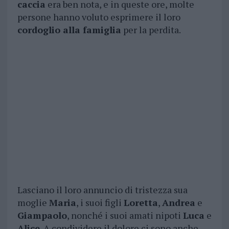
caccia
era ben nota, e in queste ore, molte
persone hanno voluto esprimere il loro
cordoglio alla famiglia
per la perdita.
Lasciano il loro annuncio di tristezza sua
moglie
Maria
, i suoi figli
Loretta
,
Andrea
e
Giampaolo
, nonché i suoi amati nipoti
Luca
e
Alice
. A condividere il dolore ci sono anche