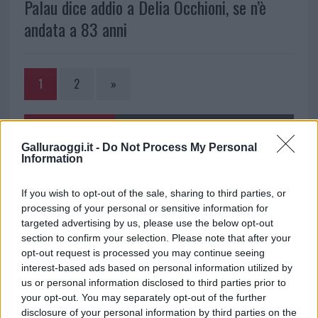
Palau dice addio a Delia Occhioni, se n’è
andata a 83 anni
1
2
»
NOTIZIE RECENTI
Galluraoggi.it -
Do Not Process My Personal
Information
Incendi, a San Pasquale arriva il Campo Base:
If you wish to opt-out of the sale, sharing to third parties, or
l’inaugurazione
processing of your personal or sensitive information for
targeted advertising by us, please use the below opt-out
Andrea Mura conquista Palau: grande
section to confirm your selection. Please note that after your
opt-out request is processed you may continue seeing
partecipazione per il suo racconto
interest-based ads based on personal information utilized by
us or personal information disclosed to third parties prior to
Calangianus, allarme sul centro accoglienza
your opt-out. You may separately opt-out of the further
disclosure of your personal information by third parties on the
minori, Albieri: “Episodi gravissimi”