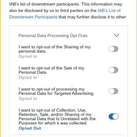
IAB’s list of downstream participants. This information may
also be disclosed by us to third parties on the
IAB’s List of
Gallura, finti clienti svuotano le suite: furto da
Downstream Participants
that may further disclose it to other
third parties.
50mila nel resort
Please note that this website/app uses one or more Google
Personal Data Processing Opt Outs
services and may gather and store information including but
Meteo Olbia 7 agosto, sole e caldo tornano
not limited to your visit or usage behaviour. You may click to
I want to opt-out of the Sharing of my
protagonisti
personal data.
grant or deny consent to Google and its third-party tags to
Opted In
use your data for below specified purposes in below Google
consent section.
I want to opt-out of the Sale of my
Test tunnel Olbia: rampe chiuse ancora fino a
Personal Data.
fine agosto
Opted In
I want to opt-out of processing my
Personal Data for Targeted Advertising.
Aggius conquista la classifica delle mete più
Opted In
amate dell’estate 2026
I want to opt-out of Collection, Use,
Retention, Sale, and/or Sharing of my
Personal Data that Is Unrelated with the
Purposes for which it was collected.
Opted Out