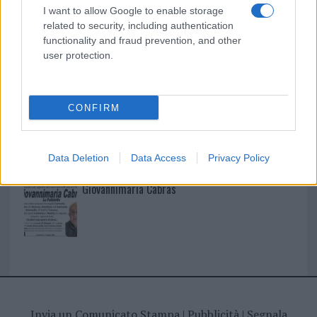
I nostri cari
I want to allow Google to enable storage
related to security, including authentication
functionality and fraud prevention, and other
user protection.
I nostri cari
CONFIRM
I nostri cari
Data Deletion
Data Access
Privacy Policy
Giovannimaria Cabras
Invia un Comunicato Stampa
|
Pubblicità
|
Segnala