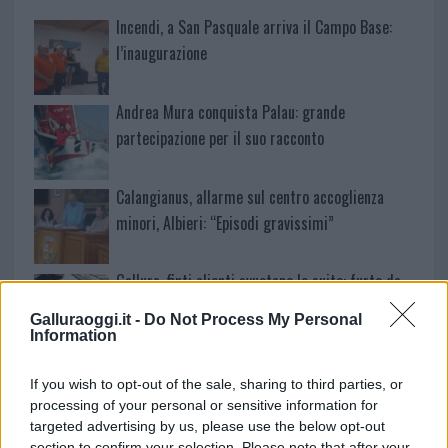
Incendi, a San Pasquale arriva il Campo Base:
l’inaugurazione
Andrea Mura conquista Palau: grande
partecipazione per il suo racconto
Calangianus, allarme sul centro accoglienza
minori, Albieri: “Episodi gravissimi”
Gallura, finti clienti svuotano le suite: furto da
50mila nel resort
Galluraoggi.it -
Do Not Process My Personal
Information
Meteo Olbia 7 agosto, sole e caldo tornano
If you wish to opt-out of the sale, sharing to third parties, or
protagonisti
processing of your personal or sensitive information for
targeted advertising by us, please use the below opt-out
section to confirm your selection. Please note that after your