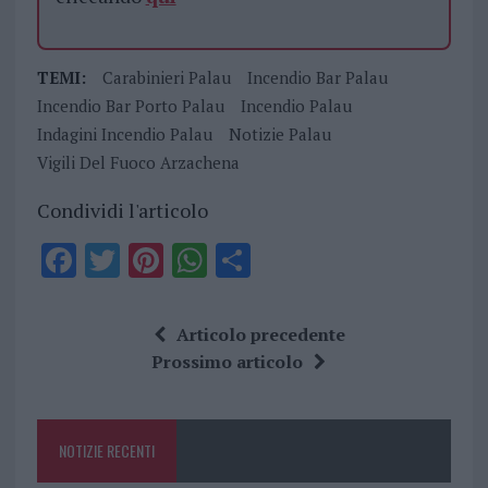
TEMI:
Carabinieri Palau
Incendio Bar Palau
Incendio Bar Porto Palau
Incendio Palau
Indagini Incendio Palau
Notizie Palau
Vigili Del Fuoco Arzachena
Condividi l'articolo
F
T
Pi
W
S
a
w
n
h
h
ce
it
te
at
a
Articolo precedente
b
te
re
s
re
Prossimo articolo
o
r
st
A
o
p
NOTIZIE RECENTI
k
p