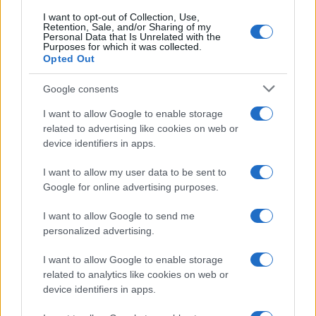
I want to opt-out of Collection, Use,
Retention, Sale, and/or Sharing of my
Personal Data that Is Unrelated with the
Paolo Pinna
Purposes for which it was collected.
Opted Out
Google consents
Martina Agostina Diturco
I want to allow Google to enable storage
related to advertising like cookies on web or
device identifiers in apps.
I nostri cari
I want to allow my user data to be sent to
Google for online advertising purposes.
I want to allow Google to send me
I nostri cari
personalized advertising.
I want to allow Google to enable storage
related to analytics like cookies on web or
I nostri cari
device identifiers in apps.