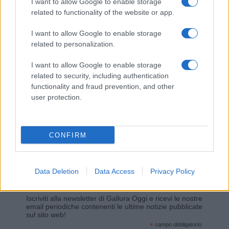
I want to allow Google to enable storage
related to functionality of the website or app.
Giovannimaria Cabras
I want to allow Google to enable storage
related to personalization.
I want to allow Google to enable storage
related to security, including authentication
functionality and fraud prevention, and other
user protection.
Invia un Comunicato Stampa
|
Pubblicità
|
Segnala
CONFIRM
Data Deletion
Data Access
Privacy Policy
Vuoi rimanere sempre aggiornato?
Iscriviti alla newsletter di Gallura Oggi e ricevi le nostre
email periodiche contenenti le ultime notizie pubblicate
sul sito web!
*
campo obbligatorio