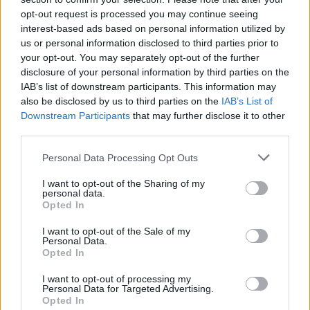
Test tunnel Olbia: rampe chiuse ancora fino a
opt-out request is processed you may continue seeing
fine agosto
interest-based ads based on personal information utilized by
us or personal information disclosed to third parties prior to
your opt-out. You may separately opt-out of the further
Aggius conquista la classifica delle mete più
disclosure of your personal information by third parties on the
amate dell’estate 2026
IAB’s list of downstream participants. This information may
also be disclosed by us to third parties on the
IAB’s List of
Downstream Participants
that may further disclose it to other
third parties.
Please note that this website/app uses one or more Google
Personal Data Processing Opt Outs
services and may gather and store information including but
not limited to your visit or usage behaviour. You may click to
I want to opt-out of the Sharing of my
personal data.
grant or deny consent to Google and its third-party tags to
Opted In
use your data for below specified purposes in below Google
consent section.
I want to opt-out of the Sale of my
Personal Data.
Opted In
NECROLOGIE
I want to opt-out of processing my
Personal Data for Targeted Advertising.
Mario Malu
Opted In