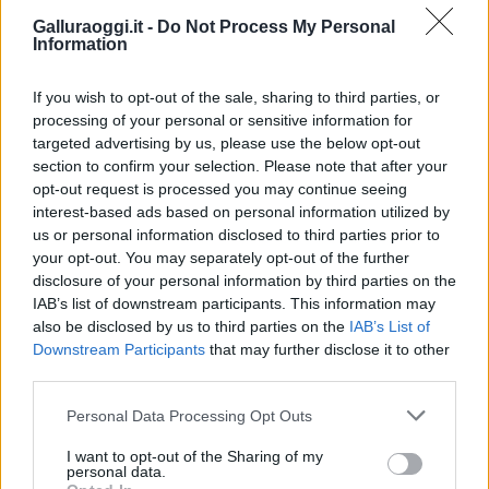
Galluraoggi.it -
Do Not Process My Personal
Information
If you wish to opt-out of the sale, sharing to third parties, or
processing of your personal or sensitive information for
targeted advertising by us, please use the below opt-out
section to confirm your selection. Please note that after your
opt-out request is processed you may continue seeing
interest-based ads based on personal information utilized by
us or personal information disclosed to third parties prior to
NECROLOGIE
your opt-out. You may separately opt-out of the further
disclosure of your personal information by third parties on the
IAB’s list of downstream participants. This information may
Mario Malu
also be disclosed by us to third parties on the
IAB’s List of
Downstream Participants
that may further disclose it to other
third parties.
Paolo Pinna
Please note that this website/app uses one or more Google
Personal Data Processing Opt Outs
services and may gather and store information including but
not limited to your visit or usage behaviour. You may click to
I want to opt-out of the Sharing of my
personal data.
grant or deny consent to Google and its third-party tags to