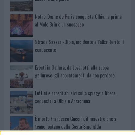
Notre-Dame de Paris conquista Olbia, la prima
al Molo Brin è un successo
Strada Sassari-Olbia, incidente all’alba: ferito il
conducente
Eventi in Gallura, da Jovanotti alla zuppa
gallurese: gli appuntamenti da non perdere
Lettini e arredi abusivi sulla spiaggia libera,
sequestri a Olbia e Arzachena
È morto Francesco Guccini, il maestro che si
tenne lontano dalla Costa Smeralda