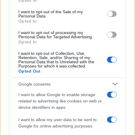
Opted In
Martina Agostina Diturco
use your data for below specified purposes in below Google
consent section.
I want to opt-out of the Sale of my
Personal Data.
Opted In
I nostri cari
I want to opt-out of processing my
Personal Data for Targeted Advertising.
Opted In
I nostri cari
I want to opt-out of Collection, Use,
Retention, Sale, and/or Sharing of my
Personal Data that Is Unrelated with the
Purposes for which it was collected.
Opted Out
I nostri cari
Google consents
I want to allow Google to enable storage
related to advertising like cookies on web or
Giovannimaria Cabras
device identifiers in apps.
I want to allow my user data to be sent to
Google for online advertising purposes.