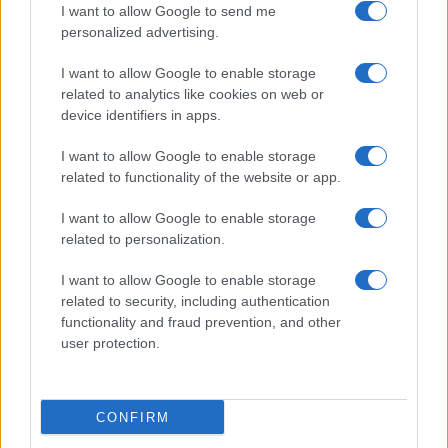
I want to allow Google to send me
personalized advertising.
I want to allow Google to enable storage
Invia un Comunicato Stampa
|
Pubblicità
|
Segnala
related to analytics like cookies on web or
device identifiers in apps.
I want to allow Google to enable storage
related to functionality of the website or app.
Vuoi rimanere sempre aggiornato?
I want to allow Google to enable storage
related to personalization.
Iscriviti alla newsletter di Gallura Oggi e ricevi le nostre
email periodiche contenenti le ultime notizie pubblicate
sul sito web!
I want to allow Google to enable storage
*
campo obbligatorio
related to security, including authentication
*
Indirizzo email
functionality and fraud prevention, and other
user protection.
Privacy
CONFIRM
Utilizziamo Mailchimp come piattaforma di
marketing. Iscrivendoti alla newsletter accetti che le