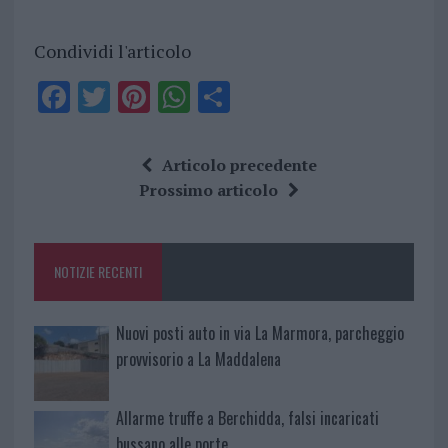
Condividi l'articolo
F
T
Pi
W
S
a
w
n
h
h
ce
it
te
at
a
Articolo precedente
b
te
re
s
re
Prossimo articolo
o
r
st
A
o
p
NOTIZIE RECENTI
k
p
Nuovi posti auto in via La Marmora, parcheggio
provvisorio a La Maddalena
Allarme truffe a Berchidda, falsi incaricati
bussano alle porte