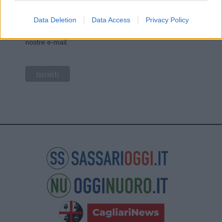
tue informazioni siano trasferite a Mailchimp per
l'elaborazione.
Leggi qui l'informativa sulla privacy
di Mailchimp
.
Data Deletion
Data Access
Privacy Policy
Potrai annullare l'iscrizione in qualsiasi momento
facendo clic sul collegamento nel piè di pagina delle
nostre e-mail.