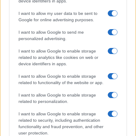
device identifiers in apps.
I want to allow my user data to be sent to
Google for online advertising purposes.
Ricevi le nostre ultime news
I want to allow Google to send me
personalized advertising.
da
Google News
I want to allow Google to enable storage
related to analytics like cookies on web or
device identifiers in apps.
Condividi l'articolo
I want to allow Google to enable storage
related to functionality of the website or app.
F
T
Pi
W
S
a
w
n
h
h
I want to allow Google to enable storage
related to personalization.
ce
it
te
at
a
Articolo precedente
b
te
re
s
re
I want to allow Google to enable storage
Prossimo articolo
related to security, including authentication
o
r
st
A
functionality and fraud prevention, and other
o
p
user protection.