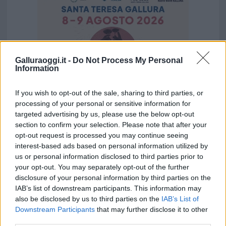
Galluraoggi.it -
Do Not Process My Personal
Information
If you wish to opt-out of the sale, sharing to third parties, or
processing of your personal or sensitive information for
targeted advertising by us, please use the below opt-out
section to confirm your selection. Please note that after your
opt-out request is processed you may continue seeing
Vuoi rimuovere le pubblicità nazionali?
interest-based ads based on personal information utilized by
us or personal information disclosed to third parties prior to
Puoi abbonarti a
soli € 1,10 al mese
your opt-out. You may separately opt-out of the further
disclosure of your personal information by third parties on the
cliccando
qui
IAB’s list of downstream participants. This information may
also be disclosed by us to third parties on the
IAB’s List of
Sei già abbonato?
Downstream Participants
that may further disclose it to other
third parties.