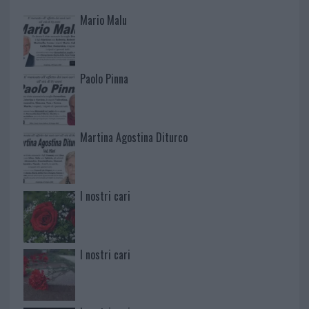
Mario Malu
Paolo Pinna
Martina Agostina Diturco
I nostri cari
I nostri cari