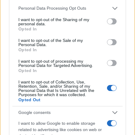
Puoi effettuare l'accesso andando nella
Please note that this website/app uses one or more Google
Personal Data Processing Opt Outs
sezione
Login
dal menù del sito o
services and may gather and store information including but
cliccando
qui
not limited to your visit or usage behaviour. You may click to
I want to opt-out of the Sharing of my
personal data.
grant or deny consent to Google and its third-party tags to
Opted In
use your data for below specified purposes in below Google
consent section.
I want to opt-out of the Sale of my
TEMI:
Cala D'ambra Music Festival
Personal Data.
Opted In
Cala D'ambra San Teodoro
Eventi San Teodoro
I want to opt-out of processing my
Inviaci le tue segnalazioni,
Personal Data for Targeted Advertising.
Opted In
i tuoi video e le tue foto
Su WhatsApp al numero +39
I want to opt-out of Collection, Use,
Retention, Sale, and/or Sharing of my
345 356 7512
Personal Data that Is Unrelated with the
Purposes for which it was collected.
Opted Out
Google consents
Notizie in tempo reale?
I want to allow Google to enable storage
Entra nel canale telegram di
related to advertising like cookies on web or
GalluraOggi.it