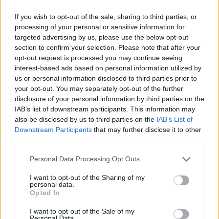
a
w
n
h
h
If you wish to opt-out of the sale, sharing to third parties, or
ce
it
te
at
a
Articolo precedente
processing of your personal or sensitive information for
b
te
re
s
re
targeted advertising by us, please use the below opt-out
Prossimo articolo
section to confirm your selection. Please note that after your
o
r
st
A
opt-out request is processed you may continue seeing
o
p
interest-based ads based on personal information utilized by
NOTIZIE RECENTI
us or personal information disclosed to third parties prior to
k
p
your opt-out. You may separately opt-out of the further
disclosure of your personal information by third parties on the
Salvini al concerto per De Andrè, la nipote: “Mio
IAB’s list of downstream participants. This information may
also be disclosed by us to third parties on the
IAB’s List of
nonno gli avrebbe chiesto che cazzo ci faceva”
Downstream Participants
that may further disclose it to other
third parties.
Stop ai cantieri privati a Olbia, nuove regole
Please note that this website/app uses one or more Google
Personal Data Processing Opt Outs
anche a San Pantaleo
services and may gather and store information including but
not limited to your visit or usage behaviour. You may click to
I want to opt-out of the Sharing of my
personal data.
grant or deny consent to Google and its third-party tags to
Rapina a Porto Rotondo, due uomini fermati dai
Opted In
use your data for below specified purposes in below Google
carabinieri
consent section.
I want to opt-out of the Sale of my
Personal Data.