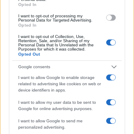
Opted In
Auto prende fuoco sulla strada statale 125 a
Olbia, cosa è successo
I want to opt-out of processing my
Personal Data for Targeted Advertising.
Opted In
Incidente sulla 125 a Olbia, due auto coinvolte:
I want to opt-out of Collection, Use,
danni ingenti
Retention, Sale, and/or Sharing of my
Personal Data that Is Unrelated with the
Purposes for which it was collected.
Opted Out
Auto finisce contro un muretto, un ferito ad
Arzachena
Google consents
I want to allow Google to enable storage
Incidente a Baia Sardinia, scontro tra auto e
related to advertising like cookies on web or
device identifiers in apps.
moto: un ferito
I want to allow my user data to be sent to
Google for online advertising purposes.
I want to allow Google to send me
personalized advertising.