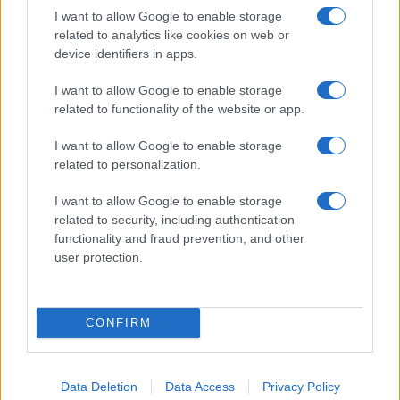
I want to allow Google to enable storage
related to analytics like cookies on web or
device identifiers in apps.
I want to allow Google to enable storage
NECROLOGIE
related to functionality of the website or app.
I want to allow Google to enable storage
Mario Malu
related to personalization.
I want to allow Google to enable storage
related to security, including authentication
Paolo Pinna
functionality and fraud prevention, and other
user protection.
Martina Agostina Diturco
CONFIRM
I nostri cari
Data Deletion
Data Access
Privacy Policy