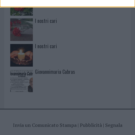
I nostri cari
I nostri cari
Giovannimaria Cabras
Invia un Comunicato Stampa
|
Pubblicità
|
Segnala