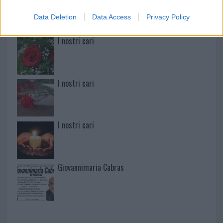
Data Deletion
Data Access
Privacy Policy
I nostri cari
I nostri cari
I nostri cari
Giovannimaria Cabras