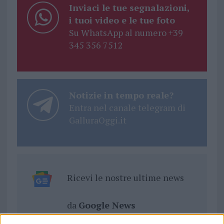
Inviaci le tue segnalazioni,
i tuoi video e le tue foto
Su WhatsApp al numero +39
345 356 7512
Notizie in tempo reale?
Entra nel canale telegram di
GalluraOggi.it
Ricevi le nostre ultime news
da
Google News