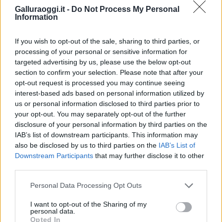
Galluraoggi.it -
Do Not Process My Personal
Information
Condividi l'articolo
F
T
Pi
W
S
If you wish to opt-out of the sale, sharing to third parties, or
a
w
n
h
h
processing of your personal or sensitive information for
targeted advertising by us, please use the below opt-out
ce
it
te
at
a
section to confirm your selection. Please note that after your
Articolo precedente
opt-out request is processed you may continue seeing
b
te
re
s
re
Prossimo articolo
interest-based ads based on personal information utilized by
o
r
st
A
us or personal information disclosed to third parties prior to
your opt-out. You may separately opt-out of the further
o
p
disclosure of your personal information by third parties on the
NOTIZIE RECENTI
k
p
IAB’s list of downstream participants. This information may
also be disclosed by us to third parties on the
IAB’s List of
Downstream Participants
that may further disclose it to other
Sangue, musica e solidarietà con Avis Olbia al
third parties.
Delta Center
Please note that this website/app uses one or more Google
Personal Data Processing Opt Outs
services and may gather and store information including but
Meteo Olbia 9 agosto, temperature in calo
not limited to your visit or usage behaviour. You may click to
I want to opt-out of the Sharing of my
personal data.
grant or deny consent to Google and its third-party tags to
Opted In