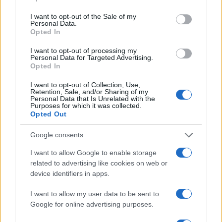
use your data for below specified purposes in below Google
consent section.
I want to opt-out of the Sale of my
Salmo finisce in ospedale a Catania, ma il tour
Personal Data.
Opted In
va avanti: “Sicilia, ci sono”
I want to opt-out of processing my
Personal Data for Targeted Advertising.
Jovanotti, Gabry Ponte e Alfa: Olbia ombelico del
Opted In
mondo per una notte
I want to opt-out of Collection, Use,
Retention, Sale, and/or Sharing of my
Personal Data that Is Unrelated with the
Giorgia Meloni a La Maddalena, la vicesindaco:
Purposes for which it was collected.
Opted Out
“Orgoglio e discrezione per visita privata̶…
Google consents
Incendio nella notte a Olbia, a fuoco due furgoni
I want to allow Google to enable storage
related to advertising like cookies on web or
device identifiers in apps.
A fuoco un deposito con bombole, intervento dei
I want to allow my user data to be sent to
vigili del fuoco a Rudalza
Google for online advertising purposes.