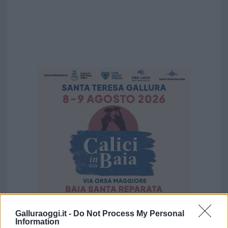
Galluraoggi.it -
Do Not Process My Personal
Vuoi rimuovere le pubblicità nazionali?
Information