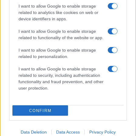
a
w
n
h
h
I want to allow Google to enable storage
related to analytics like cookies on web or
ce
it
te
at
a
Articolo precedente
device identifiers in apps.
b
te
re
s
re
Prossimo articolo
I want to allow Google to enable storage
o
r
st
A
related to functionality of the website or app.
o
p
NOTIZIE RECENTI
I want to allow Google to enable storage
k
p
related to personalization.
Ristorante distrutto dalle fiamme a La
I want to allow Google to enable storage
related to security, including authentication
Maddalena, incendio a Monti d’à rena
functionality and fraud prevention, and other
user protection.
Le previsioni meteo per il weekend a Olbia e in
Gallura
CONFIRM
Michelle Hunziker in Gallura, bella anche dal
vivo: un amico vip svela come fa
Data Deletion
Data Access
Privacy Policy