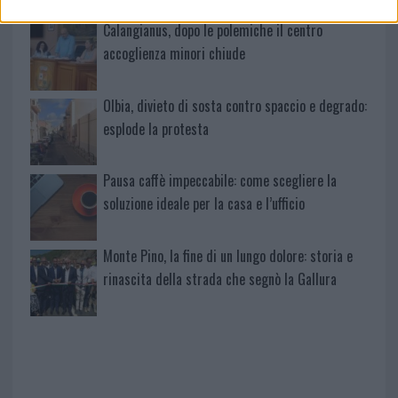
Calangianus, dopo le polemiche il centro
accoglienza minori chiude
Olbia, divieto di sosta contro spaccio e degrado:
esplode la protesta
Pausa caffè impeccabile: come scegliere la
soluzione ideale per la casa e l’ufficio
Monte Pino, la fine di un lungo dolore: storia e
rinascita della strada che segnò la Gallura