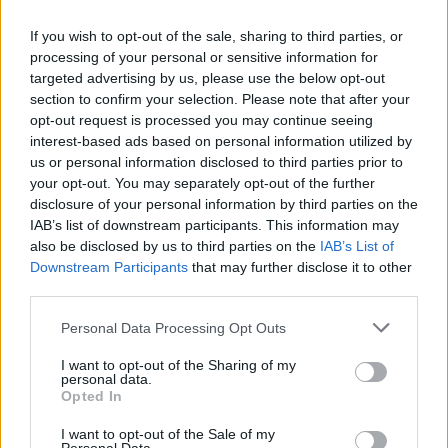
Puoi abbonarti a
soli € 1,10 al mese
If you wish to opt-out of the sale, sharing to third parties, or
processing of your personal or sensitive information for
cliccando
qui
targeted advertising by us, please use the below opt-out
section to confirm your selection. Please note that after your
Sei già abbonato?
opt-out request is processed you may continue seeing
interest-based ads based on personal information utilized by
us or personal information disclosed to third parties prior to
Puoi effettuare l'accesso andando nella
your opt-out. You may separately opt-out of the further
sezione
Login
dal menù del sito o
disclosure of your personal information by third parties on the
cliccando
qui
IAB’s list of downstream participants. This information may
also be disclosed by us to third parties on the
IAB’s List of
Downstream Participants
that may further disclose it to other
third parties.
TEMI:
Tartaruga Capo Testa
Tartaruga Caretta Caretta
Tartaruga Plastica
Please note that this website/app uses one or more Google
Personal Data Processing Opt Outs
services and may gather and store information including but
not limited to your visit or usage behaviour. You may click to
I want to opt-out of the Sharing of my
Inviaci le tue segnalazioni,
personal data.
grant or deny consent to Google and its third-party tags to
i tuoi video e le tue foto
Opted In
use your data for below specified purposes in below Google
Su WhatsApp al numero +39
consent section.
I want to opt-out of the Sale of my
345 356 7512