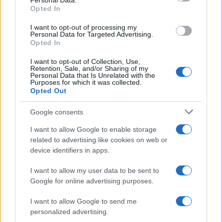
Personal Data.
Opted In
I want to opt-out of processing my
Personal Data for Targeted Advertising.
Opted In
Notizie in tempo reale?
Entra nel canale telegram di
I want to opt-out of Collection, Use,
Retention, Sale, and/or Sharing of my
GalluraOggi.it
Personal Data that Is Unrelated with the
Purposes for which it was collected.
Opted Out
Google consents
Ricevi le nostre ultime news
I want to allow Google to enable storage
related to advertising like cookies on web or
device identifiers in apps.
da
Google News
I want to allow my user data to be sent to
Google for online advertising purposes.
Condividi l'articolo
I want to allow Google to send me
F
T
Pi
W
S
personalized advertising.