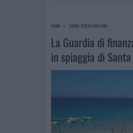
7 AGOSTO 2026
|
PAUSA CAFFÈ IMPECCABILE: COME 
7 AGOSTO 2026
|
MONTE PINO, LA FINE DI UN LUN
7 AGOSTO 2026
|
RAID NELLE CAMPAGNE DI BERCHI
HOME
SANTA TERESA GALLURA
7 AGOSTO 2026
|
CALANGIANUS, DOPO LE POLEMIC
La Guardia di finanz
in spiaggia di Santa