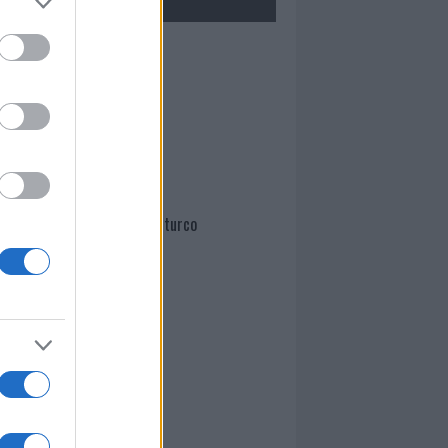
Mario Malu
Paolo Pinna
Martina Agostina Diturco
I nostri cari
I nostri cari