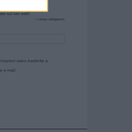
cate sul sito web!
*
campo obbligatorio
rmazioni siano trasferite a
e e-mail.