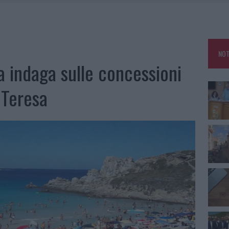
SCEGLIERE LA SOLUZIONE IDEALE PER LA CASA E L’UFFICIO
GO DOLORE: STORIA E RINASCITA DELLA STRADA CHE SEGNÒ LA GALLURA
DDA, RISCHIO PER LA RETE ELETTRICA
NOT
HE IL CENTRO ACCOGLIENZA MINORI CHIUDE
a indaga sulle concessioni
 Teresa