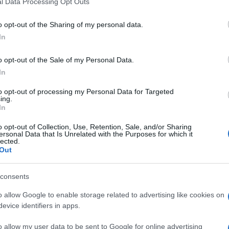
l Data Processing Opt Outs
do nella sezione
Login
dal menù del sito o
o opt-out of the Sharing of my personal data.
In
o opt-out of the Sale of my Personal Data.
In
to opt-out of processing my Personal Data for Targeted
lazioni, i tuoi video e le tue foto
ing.
In
ro +39 345 356 7512
o opt-out of Collection, Use, Retention, Sale, and/or Sharing
ersonal Data that Is Unrelated with the Purposes for which it
lected.
Out
eale?
gram di GalluraOggi.it
consents
o allow Google to enable storage related to advertising like cookies on
evice identifiers in apps.
o allow my user data to be sent to Google for online advertising