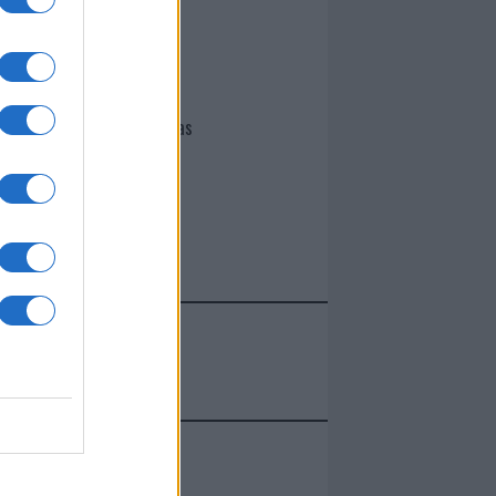
I nostri cari
Giovannimaria Cabras