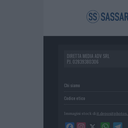
DIRETTA MEDIA ADV SRL
P.I. 02839380306
Chi siamo
Codice etico
Immagini stock di
it.depositphotos