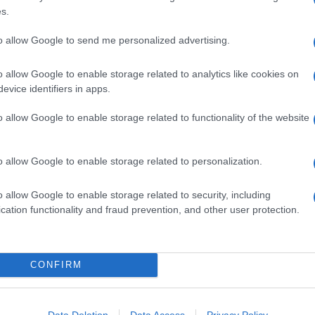
ime news da
Google News
s.
to allow Google to send me personalized advertising.
o allow Google to enable storage related to analytics like cookies on
evice identifiers in apps.
o allow Google to enable storage related to functionality of the website
dente
Prossimo articolo
o allow Google to enable storage related to personalization.
o allow Google to enable storage related to security, including
cation functionality and fraud prevention, and other user protection.
Invia un Comunicato Stampa
|
Pubblicità
|
Segnala
CONFIRM
Data Deletion
Data Access
Privacy Policy