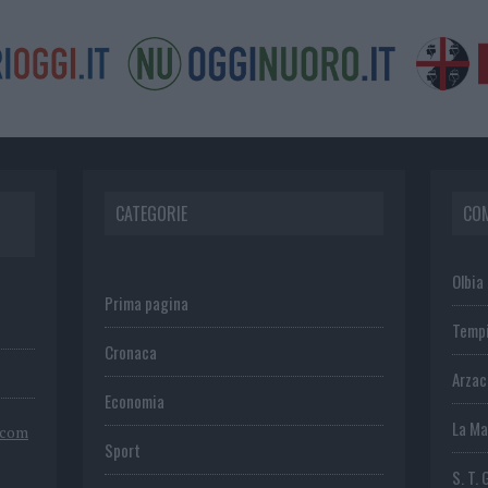
CATEGORIE
CO
Olbia
Prima pagina
Temp
Cronaca
Arza
Economia
La Ma
.com
Sport
S. T. 