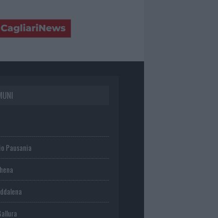
MUNI
io Pausania
chena
ddalena
Gallura