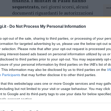
finanza. I militari di Palau hanno
sequestrato,
nei giorni scorsi, alcuni
documenti riguardanti le autorizzazioni
concesse sulle spiagge del territorio, sia
le nuove che quelle prolungate.
i.it -
Do Not Process My Personal Information
trolli della
Guardia di finanza sarebbero
to opt-out of the sale, sharing to third parties, or processing of your per
ta arrivare in Procura.
Al momento, non
formation for targeted advertising by us, please use the below opt-out s
 trattarebbe di normali controlli per verificare
r selection. Please note that after your opt-out request is processed y
eing interest-based ads based on personal information utilized by us or
.
disclosed to third parties prior to your opt-out. You may separately opt-
losure of your personal information by third parties on the IAB’s list of
. This information may also be disclosed by us to third parties on the
IA
Participants
that may further disclose it to other third parties.
azionali?
 that this website/app uses one or more Google services and may gath
including but not limited to your visit or usage behaviour. You may click 
 to Google and its third-party tags to use your data for below specifi
 mese
cliccando
qui
ogle consent section.
NEC