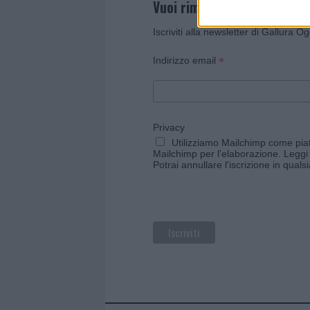
Vuoi rimanere sempre agg
Iscriviti alla newsletter di Gallura O
*
Indirizzo email
Privacy
Utilizziamo Mailchimp come piatt
Mailchimp per l'elaborazione.
Leggi 
Potrai annullare l'iscrizione in qual