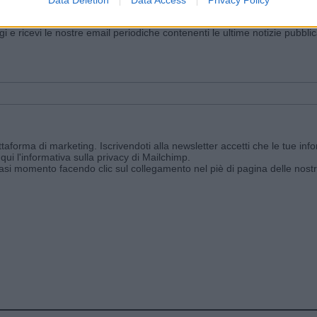
iornato?
ggi e ricevi le nostre email periodiche contenenti le ultime notizie pubbli
aforma di marketing. Iscrivendoti alla newsletter accetti che le tue info
qui l'informativa sulla privacy di Mailchimp
.
siasi momento facendo clic sul collegamento nel piè di pagina delle nostr