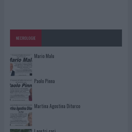
NECROLOGIE
Mario Malu
Paolo Pinna
Martina Agostina Diturco
I nostri cari