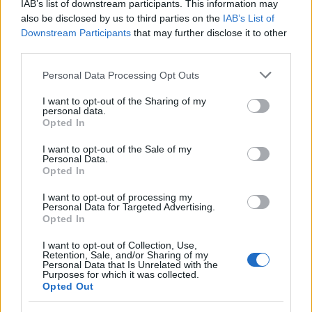
345 356 7512
IAB’s list of downstream participants. This information may
also be disclosed by us to third parties on the
IAB’s List of
Downstream Participants
that may further disclose it to other
third parties.
Notizie in tempo reale?
Please note that this website/app uses one or more Google
Personal Data Processing Opt Outs
services and may gather and store information including but
Entra nel canale telegram di
not limited to your visit or usage behaviour. You may click to
I want to opt-out of the Sharing of my
GalluraOggi.it
personal data.
grant or deny consent to Google and its third-party tags to
Opted In
use your data for below specified purposes in below Google
consent section.
I want to opt-out of the Sale of my
Personal Data.
Opted In
Ricevi le nostre ultime news
I want to opt-out of processing my
Personal Data for Targeted Advertising.
Opted In
da
Google News
I want to opt-out of Collection, Use,
Retention, Sale, and/or Sharing of my
Personal Data that Is Unrelated with the
Purposes for which it was collected.
Condividi l'articolo
Opted Out
F
T
Pi
W
S