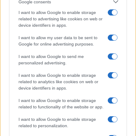
Google consents
a
w
n
h
h
I want to allow Google to enable storage
ce
it
te
at
a
related to advertising like cookies on web or
Articolo precedente
b
te
re
s
re
device identifiers in apps.
Prossimo articolo
o
r
st
A
I want to allow my user data to be sent to
Google for online advertising purposes.
o
p
NOTIZIE RECENTI
k
p
I want to allow Google to send me
personalized advertising.
Incendio nella notte a Olbia, a fuoco due furgoni
I want to allow Google to enable storage
related to analytics like cookies on web or
device identifiers in apps.
A fuoco un deposito con bombole, intervento dei
I want to allow Google to enable storage
vigili del fuoco a Rudalza
related to functionality of the website or app.
I want to allow Google to enable storage
Ristorante distrutto dalle fiamme a La
related to personalization.
Maddalena, incendio a Monti d’à rena