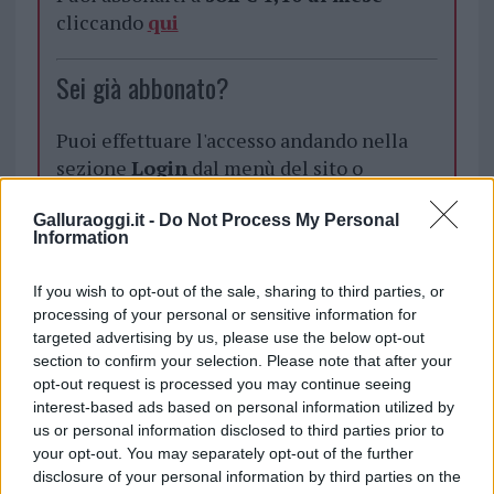
cliccando
qui
Sei già abbonato?
Puoi effettuare l'accesso andando nella
sezione
Login
dal menù del sito o
cliccando
qui
Galluraoggi.it -
Do Not Process My Personal
Information
TEMI:
Dario Giagoni
Domenico Casula
If you wish to opt-out of the sale, sharing to third parties, or
Frontale Chiaramonti
Mortale Santa Teresa
processing of your personal or sensitive information for
Notizie Chiaramonti
Notizie Santa Teresa
targeted advertising by us, please use the below opt-out
section to confirm your selection. Please note that after your
Scontro Tra Panda
Statale 672
opt-out request is processed you may continue seeing
interest-based ads based on personal information utilized by
Inviaci le tue segnalazioni,
us or personal information disclosed to third parties prior to
i tuoi video e le tue foto
your opt-out. You may separately opt-out of the further
Su WhatsApp al numero +39
disclosure of your personal information by third parties on the