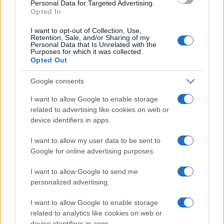
Personal Data for Targeted Advertising.
o
p
Opted In
NOTIZIE RECENTI
k
p
I want to opt-out of Collection, Use,
Retention, Sale, and/or Sharing of my
Personal Data that Is Unrelated with the
Le previsioni meteo per il weekend a Olbia e in
Purposes for which it was collected.
Opted Out
Gallura
Google consents
Michelle Hunziker in Gallura, bella anche dal
I want to allow Google to enable storage
vivo: un amico vip svela come fa
related to advertising like cookies on web or
device identifiers in apps.
Calangianus, dopo le polemiche il centro
I want to allow my user data to be sent to
accoglienza minori chiude
Google for online advertising purposes.
I want to allow Google to send me
Olbia, divieto di sosta contro spaccio e degrado:
personalized advertising.
esplode la protesta
I want to allow Google to enable storage
related to analytics like cookies on web or
Pausa caffè impeccabile: come scegliere la
device identifiers in apps.