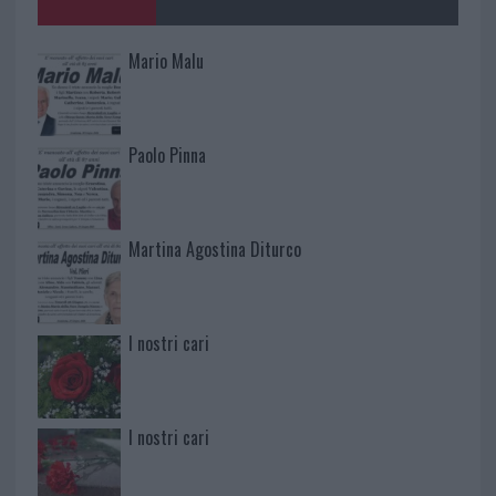
Mario Malu
Paolo Pinna
Martina Agostina Diturco
I nostri cari
I nostri cari