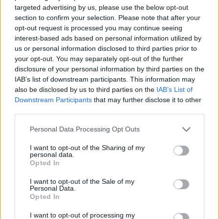
targeted advertising by us, please use the below opt-out
GalluraOggi.it
section to confirm your selection. Please note that after your
opt-out request is processed you may continue seeing
interest-based ads based on personal information utilized by
us or personal information disclosed to third parties prior to
your opt-out. You may separately opt-out of the further
Ricevi le nostre ultime news
disclosure of your personal information by third parties on the
IAB’s list of downstream participants. This information may
also be disclosed by us to third parties on the
IAB’s List of
da
Google News
Downstream Participants
that may further disclose it to other
third parties.
Please note that this website/app uses one or more Google
Condividi l'articolo
Personal Data Processing Opt Outs
services and may gather and store information including but
F
T
Pi
W
S
not limited to your visit or usage behaviour. You may click to
I want to opt-out of the Sharing of my
personal data.
grant or deny consent to Google and its third-party tags to
a
w
n
h
h
Opted In
use your data for below specified purposes in below Google
ce
it
te
at
a
consent section.
I want to opt-out of the Sale of my
Articolo precedente
Personal Data.
b
te
re
s
re
Opted In
Prossimo articolo
o
r
st
A
I want to opt-out of processing my