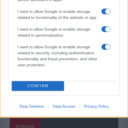
soluzione ideale per la casa e l’ufficio
I want to allow Google to enable storage
related to functionality of the website or app.
Monte Pino, la fine di un lungo dolore: storia e
rinascita della strada che segnò la Gallura
I want to allow Google to enable storage
related to personalization.
Raid nelle campagne di Berchidda, rischio per
I want to allow Google to enable storage
la rete elettrica
related to security, including authentication
functionality and fraud prevention, and other
user protection.
CONFIRM
Data Deletion
Data Access
Privacy Policy
NECROLOGIE