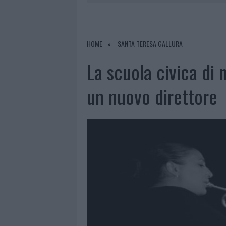
6 AGOSTO 2026
|
GALLURA, FINTI CLIENTI SVUOTA
7 AGOSTO 2026
|
MIGLIORI CLINICHE DI ESTETICA 
PER I TRATTAMENTI LASER NON INVASIVI
HOME
SANTA TERESA GALLURA
6 AGOSTO 2026
|
INCENDI, A SAN PASQUALE ARRIV
La scuola civica di
6 AGOSTO 2026
|
ANDREA MURA CONQUISTA PALAU
un nuovo direttore