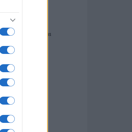
I nostri cari
Giovannimaria Cabras