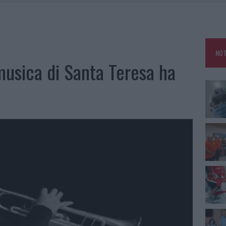
NO LE SUITE: FURTO DA 50MILA NEL RESORT
MEDICALE AVANZATA IN EUROPA: CLASSIFICA DEI 5 CENTRI DI RIFERIMENTO
NOT
A IL CAMPO BASE: L’INAUGURAZIONE
 musica di Santa Teresa ha
: GRANDE PARTECIPAZIONE PER IL SUO RACCONTO