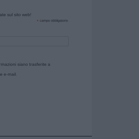
cate sul sito web!
*
campo obbligatorio
rmazioni siano trasferite a
e e-mail.