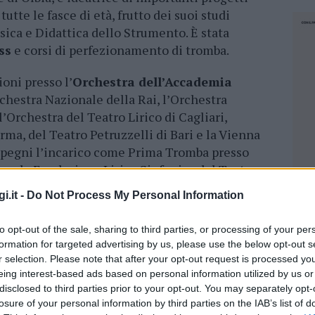
utte le fasce di età, frutto dei suoi studi
usica e Didattica dello Strumento. È stata
ss
e corsi di perfezionamento di tromba.
oni presso l’
Orchestra dell’Accademia
rchestra Nazionale della Rai, l’Orchestra
’Orchestra del Teatro Lirico di Cagliari,
rma, del Teatro Petruzzelli di Bari e la Vienna
impegni l’incarico come Prima Tromba presso
se
e la Fondazione Lirico Sinfonica del Teatro
i.it -
Do Not Process My Personal Information
quali ha lavorato riportiamo nomi celebri come
to opt-out of the sale, sharing to third parties, or processing of your per
le Spotti, Fabio Luisi e tantissimi altri.
formation for targeted advertising by us, please use the below opt-out s
 tutta Europa in qualità di solista ed esecutore
r selection. Please note that after your opt-out request is processed y
de pregio sono le sue numerose incisioni come
eing interest-based ads based on personal information utilized by us or
el
panorama internazionale
.
disclosed to third parties prior to your opt-out. You may separately opt-
losure of your personal information by third parties on the IAB’s list of
NEC