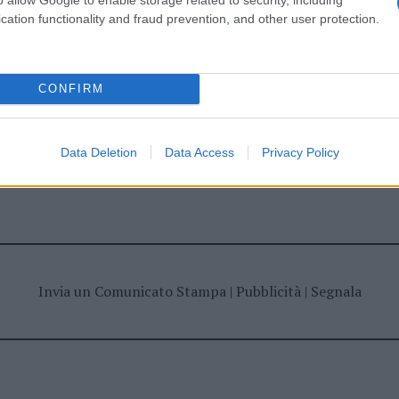
cation functionality and fraud prevention, and other user protection.
resa Gallura
Scuola Civica Musica Gallura
CONFIRM
Data Deletion
Data Access
Privacy Policy
dente
Prossimo articolo
Invia un Comunicato Stampa
|
Pubblicità
|
Segnala