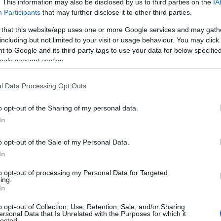
. This information may also be disclosed by us to third parties on the
IA
lo in Tromba e
Didattica della Musica
ha
Participants
that may further disclose it to other third parties.
 di secondo livello per la Formazione dei
da Camera. È laureata in Scienze Politiche e ha
 that this website/app uses one or more Google services and may gath
scolastica e il Master in politiche
including but not limited to your visit or usage behaviour. You may click 
 to Google and its third-party tags to use your data for below specifi
ogle consent section.
questo ruolo:
lo scorso anno scolastico
è
l Data Processing Opt Outs
a di Macomer, per la quale ha svolto un lavoro
ofuso anche nella gestione della Direzione
o opt-out of the Sharing of my personal data.
ale Contrapunctum di Sassari e di due
In
i alla
musica
per tutti i generi e gusti del
o opt-out of the Sale of my Personal Data.
In
istituzione sovracomunale con capofila
Santa
torio lontano da conservatori ha un’importanza
to opt-out of processing my Personal Data for Targeted
ing.
to per i più giovani, ai quali è data la
In
scipline che altrimenti resterebbero
o opt-out of Collection, Use, Retention, Sale, and/or Sharing
ersonal Data that Is Unrelated with the Purposes for which it
lected.