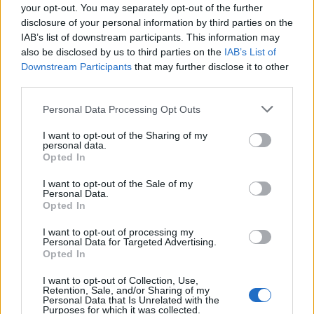
your opt-out. You may separately opt-out of the further
Inviaci le tue segnalazioni,
disclosure of your personal information by third parties on the
i tuoi video e le tue foto
IAB’s list of downstream participants. This information may
Su WhatsApp al numero +39
also be disclosed by us to third parties on the
IAB’s List of
Downstream Participants
that may further disclose it to other
345 356 7512
third parties.
Please note that this website/app uses one or more Google
Personal Data Processing Opt Outs
services and may gather and store information including but
not limited to your visit or usage behaviour. You may click to
I want to opt-out of the Sharing of my
Notizie in tempo reale?
personal data.
grant or deny consent to Google and its third-party tags to
Entra nel canale telegram di
Opted In
use your data for below specified purposes in below Google
GalluraOggi.it
consent section.
I want to opt-out of the Sale of my
Personal Data.
Opted In
I want to opt-out of processing my
Personal Data for Targeted Advertising.
Opted In
Ricevi le nostre ultime news
I want to opt-out of Collection, Use,
Retention, Sale, and/or Sharing of my
da
Google News
Personal Data that Is Unrelated with the
Purposes for which it was collected.