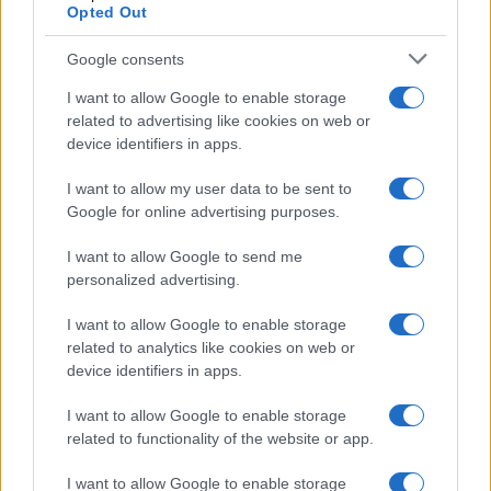
Opted Out
Condividi l'articolo
Google consents
F
T
Pi
W
S
I want to allow Google to enable storage
related to advertising like cookies on web or
a
w
n
h
h
device identifiers in apps.
ce
it
te
at
a
Articolo precedente
I want to allow my user data to be sent to
b
te
re
s
re
Prossimo articolo
Google for online advertising purposes.
o
r
st
A
I want to allow Google to send me
o
p
personalized advertising.
NOTIZIE RECENTI
k
p
I want to allow Google to enable storage
related to analytics like cookies on web or
Sangue, musica e solidarietà con Avis Olbia al
device identifiers in apps.
Delta Center
I want to allow Google to enable storage
related to functionality of the website or app.
Meteo Olbia 9 agosto, temperature in calo
I want to allow Google to enable storage