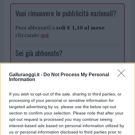
Vuoi rimuovere le pubblicità nazionali?
Puoi abbonarti a
soli € 1,10 al mese
cliccando
qui
Sei già abbonato?
Puoi effettuare l'accesso andando nella
sezione
Login
dal menù del sito o
Galluraoggi.it -
Do Not Process My Personal
Information
cliccando
qui
If you wish to opt-out of the sale, sharing to third parties, or
processing of your personal or sensitive information for
TEMI:
Davide Maria Boncompagni
targeted advertising by us, please use the below opt-out
Ndrangheta Sardegna
Notizie Santa Teresa Gallura
section to confirm your selection. Please note that after your
opt-out request is processed you may continue seeing
Notizie Sardegna
interest-based ads based on personal information utilized by
Sequestro Case Santa Teresa Gallura
us or personal information disclosed to third parties prior to