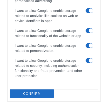
personalized advertising.
caviale e sabbia rubata
I want to allow Google to enable storage
related to analytics like cookies on web or
Migliori cliniche di estetica medicale avanzata
device identifiers in apps.
in Europa: classifica dei 5 centri di riferimento
I want to allow Google to enable storage
pe…
related to functionality of the website or app.
Incendi, a San Pasquale arriva il Campo Base:
l’inaugurazione
I want to allow Google to enable storage
related to personalization.
Andrea Mura conquista Palau: grande
I want to allow Google to enable storage
related to security, including authentication
partecipazione per il suo racconto
functionality and fraud prevention, and other
user protection.
Calangianus, allarme sul centro accoglienza
minori, Albieri: “Episodi gravissimi”
CONFIRM