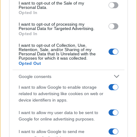
consent section.
I want to opt-out of the Sale of my
Personal Data.
F
T
Pi
W
S
Opted In
a
w
n
h
h
I want to opt-out of processing my
ce
it
te
at
a
Personal Data for Targeted Advertising.
Articolo precedente
Opted In
b
te
re
s
re
Prossimo articolo
I want to opt-out of Collection, Use,
o
r
st
A
Retention, Sale, and/or Sharing of my
Personal Data that Is Unrelated with the
o
p
Purposes for which it was collected.
Opted Out
NOTIZIE RECENTI
k
p
Google consents
Film internazionale, casting per comparse in
I want to allow Google to enable storage
Costa Smeralda
related to advertising like cookies on web or
device identifiers in apps.
Porto Rotondo ospita la grande sfida della vela
I want to allow my user data to be sent to
nell’estate 2026
Google for online advertising purposes.
I want to allow Google to send me
Controlli all’aeroporto di Olbia, sequestrati