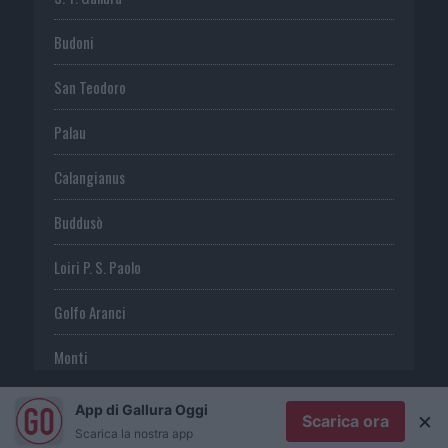
Budoni
San Teodoro
Palau
Calangianus
Buddusò
Loiri P. S. Paolo
Golfo Aranci
Monti
Telti
App di Gallura Oggi
×
Scarica ora
Scarica la nostra app
S. Antonio di G.