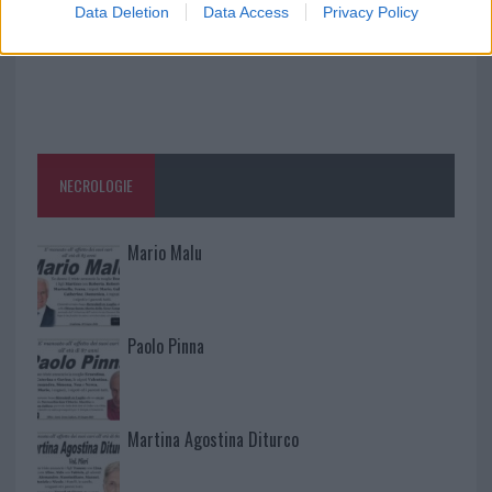
Data Deletion
Data Access
Privacy Policy
NECROLOGIE
Mario Malu
Paolo Pinna
Martina Agostina Diturco