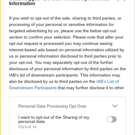
stagione”.
Information
Vuoi rimuovere le pubblicità nazionali?
If you wish to opt-out of the sale, sharing to third parties, or
processing of your personal or sensitive information for
targeted advertising by us, please use the below opt-out
Puoi abbonarti a
soli € 1,10 al mese
section to confirm your selection. Please note that after your
cliccando
qui
opt-out request is processed you may continue seeing
interest-based ads based on personal information utilized by
us or personal information disclosed to third parties prior to
Sei già abbonato?
your opt-out. You may separately opt-out of the further
disclosure of your personal information by third parties on the
Puoi effettuare l'accesso andando nella
IAB’s list of downstream participants. This information may
sezione
Login
dal menù del sito o
also be disclosed by us to third parties on the
IAB’s List of
Downstream Participants
that may further disclose it to other
cliccando
qui
third parties.
Please note that this website/app uses one or more Google
Personal Data Processing Opt Outs
services and may gather and store information including but
TEMI:
Bonus Vacanze Sardegna
not limited to your visit or usage behaviour. You may click to
I want to opt-out of the Sharing of my
Turismo Santa Teresa
Turismo Sardegna
personal data.
grant or deny consent to Google and its third-party tags to
Opted In
use your data for below specified purposes in below Google
Condividi l'articolo