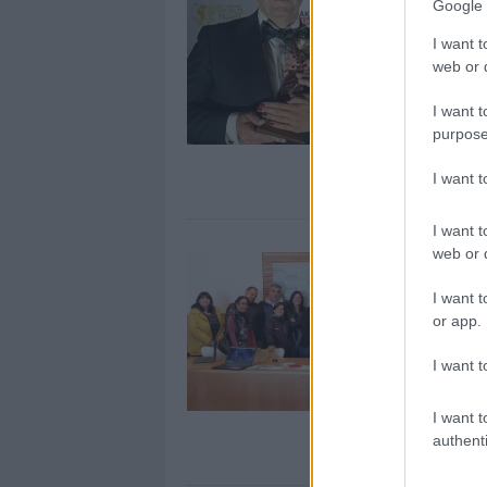
Google 
I want t
web or d
I want t
purpose
I want 
I want t
web or d
I want t
or app.
I want t
I want t
authenti