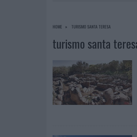
7 AGOSTO 2026
|
CALANGIANUS, DOPO LE POLEMIC
7 AGOSTO 2026
|
OLBIA, DIVIETO DI SOSTA CONT
7 AGOSTO 2026
|
PAUSA CAFFÈ IMPECCABILE: COME 
HOME
TURISMO SANTA TERESA
7 AGOSTO 2026
|
LE PREVISIONI METEO PER IL WEE
turismo santa teres