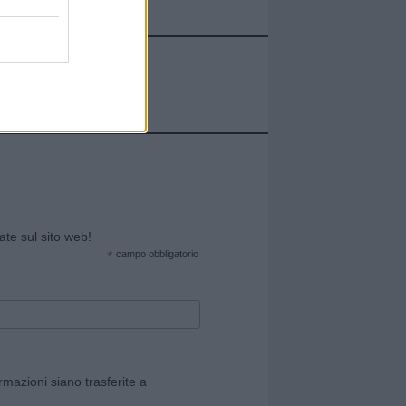
cate sul sito web!
*
campo obbligatorio
rmazioni siano trasferite a