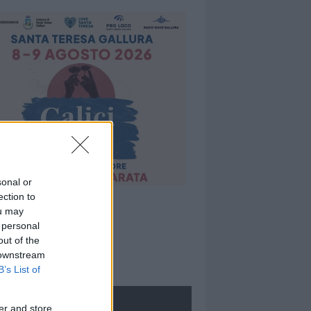
sonal or
ection to
ou may
 personal
out of the
 downstream
B’s List of
ROLOGIE
er and store