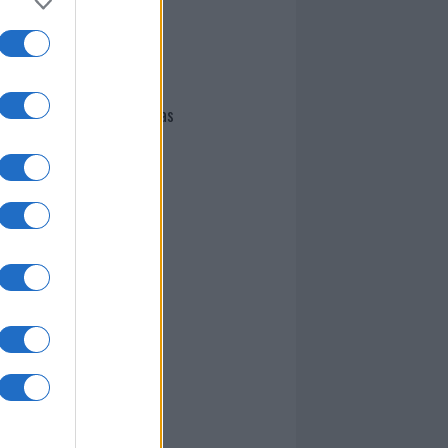
I nostri cari
Giovannimaria Cabras