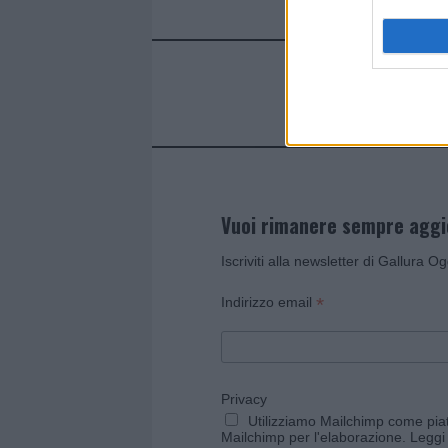
Vuoi rimanere sempre agg
Iscriviti alla newsletter di Gallura O
*
Indirizzo email
Privacy
Utilizziamo Mailchimp come piatt
Mailchimp per l'elaborazione.
Leggi 