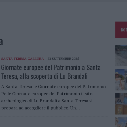
HE IL CENTRO ACCOGLIENZA MINORI CHIUDE
RO SPACCIO E DEGRADO: ESPLODE LA PROTESTA
SCEGLIERE LA SOLUZIONE IDEALE PER LA CASA E L’UFFICIO
NOT
KEND A OLBIA E IN GALLURA
a
SANTA TERESA GALLURA
22 SETTEMBRE 2025
Giornate europee del Patrimonio a Santa
Teresa, alla scoperta di Lu Brandali
A Santa Teresa le Giornate europee del Patrimonio
Pe le Giornate europee del Patrimonio il sito
archeologico di Lu Brandali a Santa Teresa si
prepara ad accogliere il pubblico. Un…