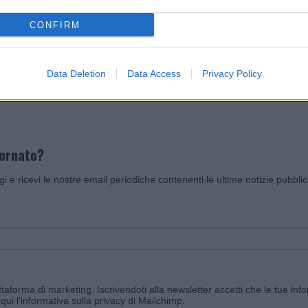
CONFIRM
Invia un Comunicato Stampa
|
Pubblicità
|
Segnala
Data Deletion
Data Access
Privacy Policy
iornato?
ggi e ricevi le nostre email periodiche contenenti le ultime notizie pubbli
aforma di marketing. Iscrivendoti alla newsletter accetti che le tue info
qui l'informativa sulla privacy di Mailchimp
.