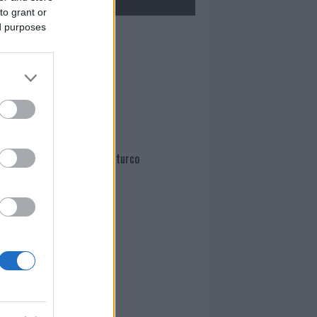
to grant or
ed purposes
Mario Malu
Paolo Pinna
Martina Agostina Diturco
I nostri cari
I nostri cari