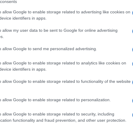
consents
Si trova a Santa Teresa il miglior green
o allow Google to enable storage related to advertising like cookies on
resort d’Europa
evice identifiers in apps.
Un grande riconoscimento per la Gallura. Si è
o allow my user data to be sent to Google for online advertising
riunito a Madeira (Portogallo) l’olimpo del turismo
s.
internazionale: i World Travel Award, i premi più
to allow Google to send me personalized advertising.
ambiti dal mondo dei viaggi, hanno incoronato…
o allow Google to enable storage related to analytics like cookies on
evice identifiers in apps.
SANTA TERESA GALLURA
12 APRILE 2019
Due imprese di Santa Teresa ottengono il
o allow Google to enable storage related to functionality of the website
nuovo marchio per il turismo sostenibile
o allow Google to enable storage related to personalization.
Sono 15 le aziende sarde che hanno ottenuto la
certificazione. Voglia di fare rete, di incontrarsi e
o allow Google to enable storage related to security, including
avanzare piani di sviluppo e riconoscersi in un unico
cation functionality and fraud prevention, and other user protection.
marchio come volano per…