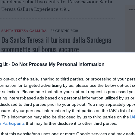
pandemia: obiettivo centrato. L’associazione Santa
Teresa Gallura Experience si è…
SANTA TERESA GALLURA
26 GIUGNO 2020
Da Santa Teresa il turismo della Sardegna
scommette sul bonus vacanze
Un occhio di riguardo anche al turismo di
i.it -
Do Not Process My Personal Information
prossimità. I comuni turistici sardi scommettono
sul bonus vacanze per aiutare le famiglie e il settore
to opt-out of the sale, sharing to third parties, or processing of your per
in questo momento di difficoltà per la stagione…
formation for targeted advertising by us, please use the below opt-out s
r selection. Please note that after your opt-out request is processed y
eing interest-based ads based on personal information utilized by us or
disclosed to third parties prior to your opt-out. You may separately opt-
CRONACA
27 MAGGIO 2020
Più di 50 imprenditori per rilanciare il
losure of your personal information by third parties on the IAB’s list of
. This information may also be disclosed by us to third parties on the
IA
turismo con la Santa Teresa Gallura
Participants
that may further disclose it to other third parties.
Experience
NEC
 that this website/app uses one or more Google services and may gath