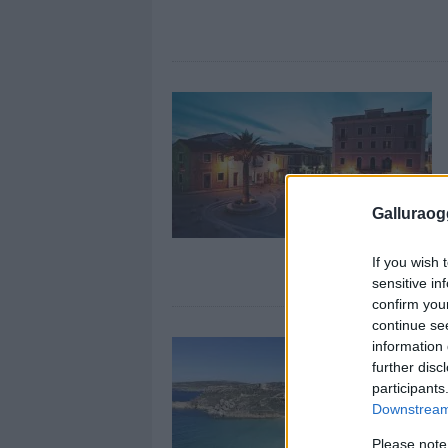
Galluraogg
If you wish 
sensitive in
confirm you
continue se
information 
further disc
participants
Downstream 
Please note