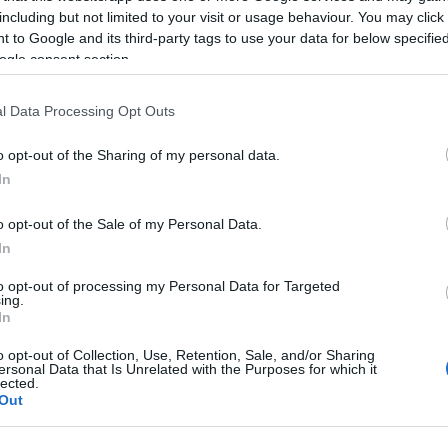
including but not limited to your visit or usage behaviour. You may click 
La nuova associazione per il turismo a Santa Teresa.
 to Google and its third-party tags to use your data for below specifi
Migliorare l’attività di accoglienza del visitatore
ogle consent section.
puntando sempre di più sulla qualità di tutti i
servizi proposti e sul turismo esperienziale;…
l Data Processing Opt Outs
o opt-out of the Sharing of my personal data.
SANTA TERESA GALLURA
20 MAGGIO 2020
In
Parte da Santa Teresa il progetto per
o opt-out of the Sale of my Personal Data.
rilanciare il turismo con il bonus vacanza
In
Il progetto dei bonus vacanza a Santa Teresa. Parte
to opt-out of processing my Personal Data for Targeted
da Santa Teresa Gallura la campagna di
ing.
In
sensibilizzazione verso i clienti residenti nel
territorio nazionale, intenzionati a trascorrere la
o opt-out of Collection, Use, Retention, Sale, and/or Sharing
ersonal Data that Is Unrelated with the Purposes for which it
loro villeggiatura…
lected.
Out
SANTA TERESA GALLURA
10 GIUGNO 2019