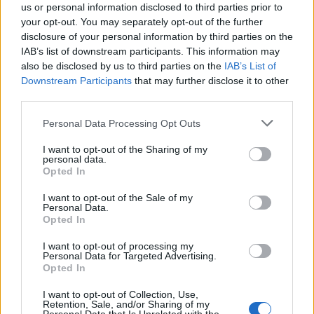
us or personal information disclosed to third parties prior to
Vetrine Più Belle Santa Teresa
your opt-out. You may separately opt-out of the further
disclosure of your personal information by third parties on the
Inviaci le tue segnalazioni,
IAB’s list of downstream participants. This information may
i tuoi video e le tue foto
also be disclosed by us to third parties on the
IAB’s List of
Su WhatsApp al numero +39
Downstream Participants
that may further disclose it to other
third parties.
345 356 7512
Please note that this website/app uses one or more Google
Personal Data Processing Opt Outs
services and may gather and store information including but
not limited to your visit or usage behaviour. You may click to
I want to opt-out of the Sharing of my
personal data.
grant or deny consent to Google and its third-party tags to
Notizie in tempo reale?
Opted In
use your data for below specified purposes in below Google
Entra nel canale telegram di
consent section.
I want to opt-out of the Sale of my
GalluraOggi.it
Personal Data.
Opted In
I want to opt-out of processing my
Personal Data for Targeted Advertising.
Opted In
Ricevi le nostre ultime news
I want to opt-out of Collection, Use,
Retention, Sale, and/or Sharing of my