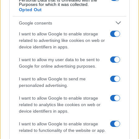
Personal Data that Is Unrelated with the
da
Google News
Purposes for which it was collected.
Opted Out
Google consents
Condividi l'articolo
I want to allow Google to enable storage
F
T
Pi
W
S
related to advertising like cookies on web or
device identifiers in apps.
a
w
n
h
h
ce
it
te
at
a
I want to allow my user data to be sent to
Articolo precedente
Google for online advertising purposes.
b
te
re
s
re
Prossimo articolo
o
r
st
A
I want to allow Google to send me
personalized advertising.
o
p
NOTIZIE RECENTI
k
p
I want to allow Google to enable storage
related to analytics like cookies on web or
device identifiers in apps.
Sangue, musica e solidarietà con Avis Olbia al
Delta Center
I want to allow Google to enable storage
related to functionality of the website or app.