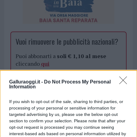
Vuoi rimuovere le pubblicità nazionali?
Puoi abbonarti a
soli € 1,10 al mese
cliccando
qui
Sei già abbonato?
Galluraoggi.it -
Do Not Process My Personal
Information
Puoi effettuare l'accesso andando nella
If you wish to opt-out of the sale, sharing to third parties, or
sezione
Login
dal menù del sito o
processing of your personal or sensitive information for
cliccando
qui
targeted advertising by us, please use the below opt-out
section to confirm your selection. Please note that after your
opt-out request is processed you may continue seeing
interest-based ads based on personal information utilized by
TEMI:
Natale Santa Teresa
Notizie Santa Teresa