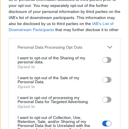
your opt-out. You may separately opt-out of the further
disclosure of your personal information by third parties on the
IAB’s list of downstream participants. This information may
also be disclosed by us to third parties on the
IAB’s List of
Downstream Participants
that may further disclose it to other
third parties.
Please note that this website/app uses one or more Google
Personal Data Processing Opt Outs
services and may gather and store information including but
not limited to your visit or usage behaviour. You may click to
I want to opt-out of the Sharing of my
personal data.
grant or deny consent to Google and its third-party tags to
Opted In
NECROLOGIE
use your data for below specified purposes in below Google
consent section.
I want to opt-out of the Sale of my
Personal Data.
Mario Malu
Opted In
I want to opt-out of processing my
Personal Data for Targeted Advertising.
Opted In
Paolo Pinna
I want to opt-out of Collection, Use,
Retention, Sale, and/or Sharing of my
Personal Data that Is Unrelated with the