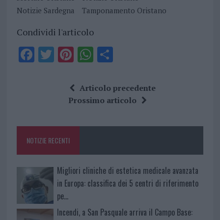
Notizie Sardegna
Tamponamento Oristano
Condividi l'articolo
F
T
Pi
W
S
a
w
n
h
h
ce
it
te
at
a
Articolo precedente
b
te
re
s
re
Prossimo articolo
o
r
st
A
o
p
NOTIZIE RECENTI
k
p
Migliori cliniche di estetica medicale avanzata
in Europa: classifica dei 5 centri di riferimento
pe…
Incendi, a San Pasquale arriva il Campo Base: