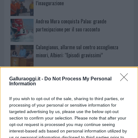
l’inaugurazione
Andrea Mura conquista Palau: grande
partecipazione per il suo racconto
Calangianus, allarme sul centro accoglienza
minori, Albieri: “Episodi gravissimi”
Gallura, finti clienti svuotano le suite: furto da
Galluraoggi.it -
Do Not Process My Personal
50mila nel resort
Information
Meteo Olbia 7 agosto, sole e caldo tornano
If you wish to opt-out of the sale, sharing to third parties, or
processing of your personal or sensitive information for
protagonisti
targeted advertising by us, please use the below opt-out
section to confirm your selection. Please note that after your
Test tunnel Olbia: rampe chiuse ancora fino a
opt-out request is processed you may continue seeing
interest-based ads based on personal information utilized by
fine agosto
us or personal information disclosed to third parties prior to