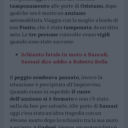
tamponamento
alle porte di
Oristano
, dopo
qualche ora è morto un
anziano
automobilista. Viaggia con la moglie a bordo di
una
Punto
, che è stata
tamponata
da un’altra
auto. Le
tre persone
coinvolte erano
vigili
quando sono state soccorse.
Schianto fatale in moto a Bancali,
Sassari dice addio a Roberto Bella
Il
peggio sembrava passato
, invece la
situazione è precipitata all’improvviso.
Quando erano in ospedale
il cuore
dell’anziano si è fermato
e non c’è stato
nulla da fare per salvarlo. Alle porte di
Sassari
oggi c’era stata un’altra tragedia con un
49enne morto dopo lo schianto tra la sua moto
e un’auto. A
Gadoni
, invece, un motociclista è