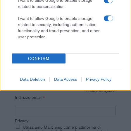
I want to allow Google to enable storage
related to personalization.
I want to allow Google to enable storage
related to security, including authentication
Invia un Comunicato Stampa
|
Pubblicità
|
Segnala
functionality and fraud prevention, and other
user protection.
CONFIRM
Vuoi rimanere sempre aggiornato?
Iscriviti alla newsletter di Gallura Oggi e ricevi le nostre
Data Deletion
Data Access
Privacy Policy
email periodiche contenenti le ultime notizie pubblicate
sul sito web!
*
campo obbligatorio
*
Indirizzo email
Privacy
Utilizziamo Mailchimp come piattaforma di