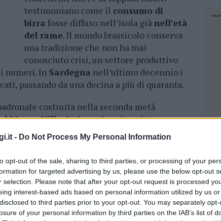
testimoniano come il
consumo di
birra
fosse diffuso nell’isola già
nell’età
del rame
. Il mondo brassicolo conserva
una tradizione che non ha mai
conosciuto crisi, un settore produttivo
 i numeri. In
Sardegna
nell’ultimo decennio i
icati, passando da una decina a più di quaranta.
 padronale costruita nella seconda metà
el Mare
a
Villasimius
, ad ospitare la terza
ete da Luppoli
, la mostra itinerante dedicata
i.it -
Do Not Process My Personal Information
i in Sardegna. Dal 4 all’8 settembre dalle 18
positiva
della mostra: un percorso che
to opt-out of the sale, sharing to third parties, or processing of your per
nel mondo e concentrandosi poi sulla sua storia
formation for targeted advertising by us, please use the below opt-out s
nnelli con foto, grafici e testi, conduce il
r selection. Please note that after your opt-out request is processed y
ardo.
eing interest-based ads based on personal information utilized by us or
disclosed to third parties prior to your opt-out. You may separately opt-
losure of your personal information by third parties on the IAB’s list of
ata si terrà una degustazione guidata, che avrà
NEC