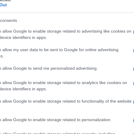
azionali?
Out
consents
 mese
cliccando
qui
o allow Google to enable storage related to advertising like cookies on
evice identifiers in apps.
o allow my user data to be sent to Google for online advertising
do nella sezione
Login
dal menù del sito o
s.
to allow Google to send me personalized advertising.
o allow Google to enable storage related to analytics like cookies on
simius
evice identifiers in apps.
lazioni, i tuoi video e le tue foto
o allow Google to enable storage related to functionality of the website
ro +39 345 356 7512
o allow Google to enable storage related to personalization.
o allow Google to enable storage related to security, including