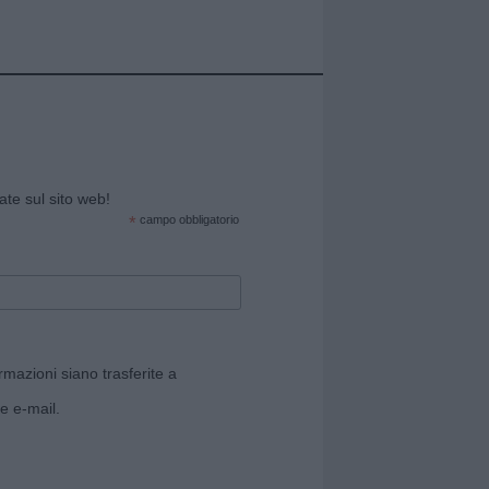
cate sul sito web!
*
campo obbligatorio
rmazioni siano trasferite a
e e-mail.