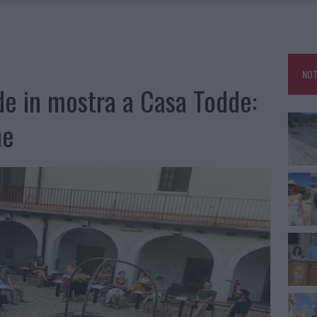
HE IL CENTRO ACCOGLIENZA MINORI CHIUDE
RO SPACCIO E DEGRADO: ESPLODE LA PROTESTA
SCEGLIERE LA SOLUZIONE IDEALE PER LA CASA E L’UFFICIO
NOT
KEND A OLBIA E IN GALLURA
rde in mostra a Casa Todde:
ne