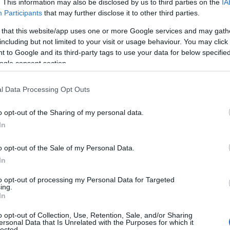
. This information may also be disclosed by us to third parties on the
IA
tigianale sardo.
Lunedì 4
sarà la serata del
Participants
that may further disclose it to other third parties.
i casa il mastro birraio
Damiano
i
Pino Dessì e Francesco Alborghetti
,
 that this website/app uses one or more Google services and may gath
including but not limited to your visit or usage behaviour. You may click 
ta delle birre di
Shardana
.
Mercoledì 6
sarà la
 to Google and its third-party tags to use your data for below specifi
 presentarlo il produttore
Fabio Ledda
.
Giovedì
ogle consent section.
e Italiana Sommelier
Simona Gulli
guiderà
ay
. Chiuderà la mostra l’
8 settembre
un altro
l Data Processing Opt Outs
ondi
che accompagnerà i visitatori a conoscere
o opt-out of the Sharing of my personal data.
In
ozione turistica e importante vetrina delle
izzato dall’
Associazione Welcome Wine
o opt-out of the Sale of my Personal Data.
ondazione Sardegna
e del
Comune di
In
tuitamente alle degustazioni è
obbligatorio
to opt-out of processing my Personal Data for Targeted
ing.
In
o opt-out of Collection, Use, Retention, Sale, and/or Sharing
ersonal Data that Is Unrelated with the Purposes for which it
lected.