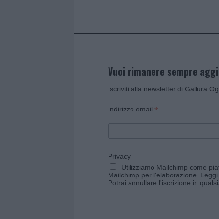
k
p
Vuoi rimanere sempre agg
Iscriviti alla newsletter di Gallura O
*
Indirizzo email
Privacy
Utilizziamo Mailchimp come piatt
Mailchimp per l'elaborazione.
Leggi 
Potrai annullare l'iscrizione in qual