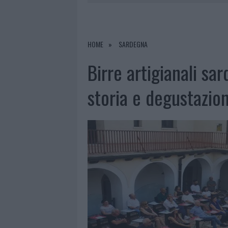
7 AGOSTO 2026
|
CALANGIANUS, DOPO LE POLEMIC
7 AGOSTO 2026
|
OLBIA, DIVIETO DI SOSTA CONT
7 AGOSTO 2026
|
PAUSA CAFFÈ IMPECCABILE: COME 
HOME
SARDEGNA
7 AGOSTO 2026
|
LE PREVISIONI METEO PER IL WEE
Birre artigianali sa
storia e degustazio