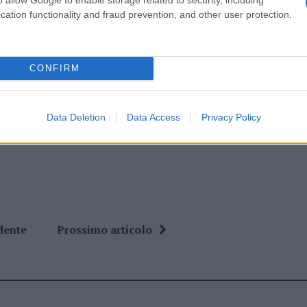
eale?
cation functionality and fraud prevention, and other user protection.
gram di GalluraOggi.it
CONFIRM
ime news da
Google News
Data Deletion
Data Access
Privacy Policy
dente
Prossimo articolo