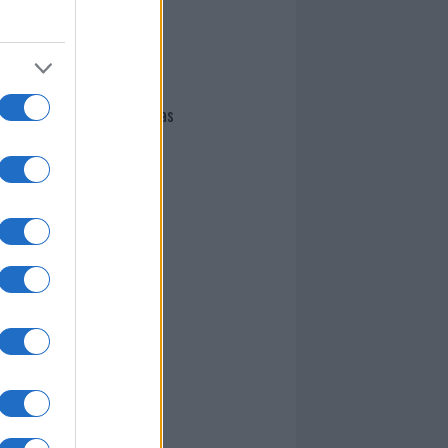
I nostri cari
Giovannimaria Cabras