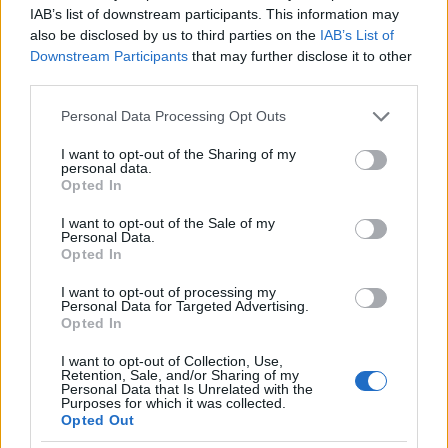
IAB’s list of downstream participants. This information may
also be disclosed by us to third parties on the
IAB’s List of
Downstream Participants
that may further disclose it to other
third parties.
Please note that this website/app uses one or more Google
Personal Data Processing Opt Outs
services and may gather and store information including but
NECROLOGIE
not limited to your visit or usage behaviour. You may click to
I want to opt-out of the Sharing of my
personal data.
grant or deny consent to Google and its third-party tags to
Opted In
use your data for below specified purposes in below Google
Mario Malu
consent section.
I want to opt-out of the Sale of my
Personal Data.
Opted In
Paolo Pinna
I want to opt-out of processing my
Personal Data for Targeted Advertising.
Opted In
I want to opt-out of Collection, Use,
Martina Agostina Diturco
Retention, Sale, and/or Sharing of my
Personal Data that Is Unrelated with the
Purposes for which it was collected.
Opted Out