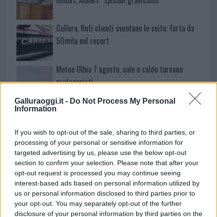
Gallura, finti clienti svuotano le suite: furto da
50mila nel resort
Meteo Olbia 7 agosto, sole e caldo tornano
protagonisti
Galluraoggi.it -
Do Not Process My Personal
Information
Test tunnel Olbia: rampe chiuse ancora fino a
fine agosto
If you wish to opt-out of the sale, sharing to third parties, or
processing of your personal or sensitive information for
Aggius conquista la classifica delle mete più
targeted advertising by us, please use the below opt-out
amate dell’estate 2026
section to confirm your selection. Please note that after your
opt-out request is processed you may continue seeing
interest-based ads based on personal information utilized by
us or personal information disclosed to third parties prior to
your opt-out. You may separately opt-out of the further
disclosure of your personal information by third parties on the