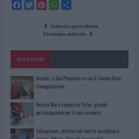
F
T
Pi
W
S
a
w
n
h
h
ce
it
te
at
a
Articolo precedente
b
te
re
s
re
Prossimo articolo
o
r
st
A
o
p
NOTIZIE RECENTI
k
p
Incendi, a San Pasquale arriva il Campo Base:
l’inaugurazione
Andrea Mura conquista Palau: grande
partecipazione per il suo racconto
Calangianus, allarme sul centro accoglienza
minori, Albieri: “Episodi gravissimi”