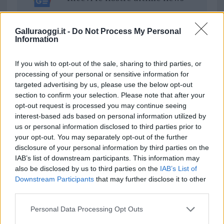
da
Google News
Galluraoggi.it -
Do Not Process My Personal
Information
Condividi l'articolo
If you wish to opt-out of the sale, sharing to third parties, or
processing of your personal or sensitive information for
F
T
Pi
W
S
targeted advertising by us, please use the below opt-out
section to confirm your selection. Please note that after your
a
w
n
h
h
opt-out request is processed you may continue seeing
ce
it
te
at
a
interest-based ads based on personal information utilized by
Articolo precedente
us or personal information disclosed to third parties prior to
b
te
re
s
re
Prossimo articolo
your opt-out. You may separately opt-out of the further
o
r
st
A
disclosure of your personal information by third parties on the
IAB’s list of downstream participants. This information may
o
p
also be disclosed by us to third parties on the
IAB’s List of
NOTIZIE RECENTI
k
p
Downstream Participants
that may further disclose it to other
third parties.
Pausa caffè impeccabile: come scegliere la
Please note that this website/app uses one or more Google
Personal Data Processing Opt Outs
soluzione ideale per la casa e l’ufficio
services and may gather and store information including but