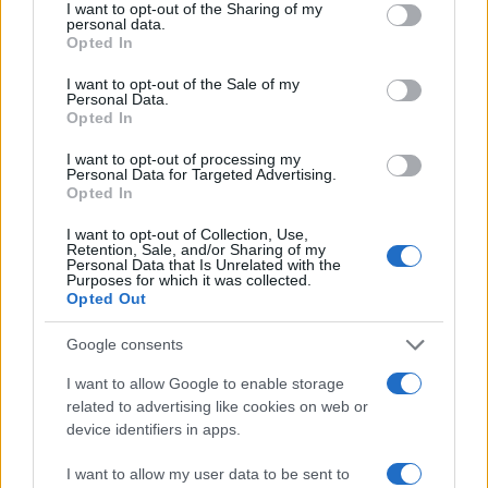
not limited to your visit or usage behaviour. You may click to
I want to opt-out of the Sharing of my
personal data.
grant or deny consent to Google and its third-party tags to
Opted In
Monte Pino, la fine di un lungo dolore: storia e
use your data for below specified purposes in below Google
rinascita della strada che segnò la Gallura
consent section.
I want to opt-out of the Sale of my
Personal Data.
Opted In
Raid nelle campagne di Berchidda, rischio per
I want to opt-out of processing my
la rete elettrica
Personal Data for Targeted Advertising.
Opted In
Monte Pino, via i cancelli del cantiere: la Gallura
I want to opt-out of Collection, Use,
Retention, Sale, and/or Sharing of my
ritrova la strada
Personal Data that Is Unrelated with the
Purposes for which it was collected.
Opted Out
Nuovi stalli residenti a Palau, il Comune
Google consents
completa l’iter
I want to allow Google to enable storage
related to advertising like cookies on web or
Film internazionale, casting per comparse in
device identifiers in apps.
Costa Smeralda
I want to allow my user data to be sent to