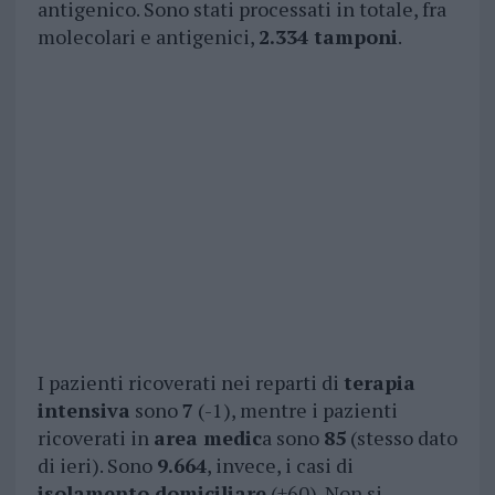
antigenico. Sono stati processati in totale, fra
molecolari e antigenici,
2.334 tamponi
.
I pazienti ricoverati nei reparti di
terapia
intensiva
sono
7
(-1), mentre i pazienti
ricoverati in
area medic
a sono
85
(stesso dato
di ieri). Sono
9.664
, invece, i casi di
isolamento domiciliare
(+60). Non si