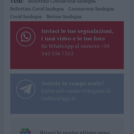
TEMI:
Bollettino Coronavirus Sardegna
Bollettino Covid Sardegna
Coronavirus Sardegna
Covid Sardegna
Notizie Sardegna
Inviaci le tue segnalazioni,
i tuoi video e le tue foto
Su WhatsApp al numero +39
345 356 7512
Notizie in tempo reale?
Entra nel canale telegram di
GalluraOggi.it
Ricevi le nostre ultime news