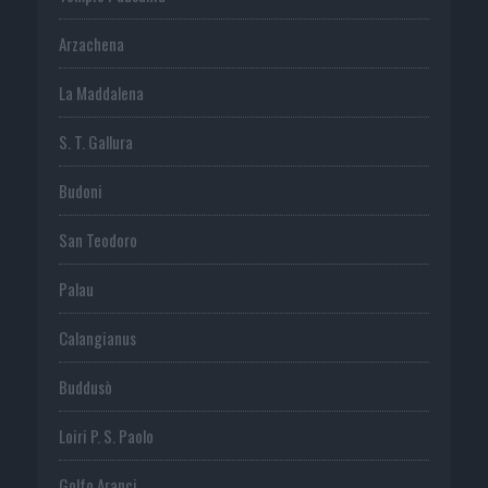
Arzachena
La Maddalena
S. T. Gallura
Budoni
San Teodoro
Palau
Calangianus
Buddusò
Loiri P. S. Paolo
Golfo Aranci