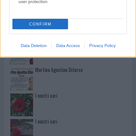
user protection.
Mario Malu
CONFIRM
Paolo Pinna
Data Deletion
Data Access
Privacy Policy
Martina Agostina Diturco
I nostri cari
I nostri cari