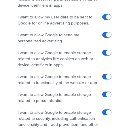
device identifiers in apps.
vivo: un amico vip svela come fa
I want to allow my user data to be sent to
Calangianus, dopo le polemiche il centro
Google for online advertising purposes.
accoglienza minori chiude
I want to allow Google to send me
personalized advertising.
Olbia, divieto di sosta contro spaccio e degrado:
I want to allow Google to enable storage
esplode la protesta
related to analytics like cookies on web or
device identifiers in apps.
I want to allow Google to enable storage
related to functionality of the website or app.
I want to allow Google to enable storage
related to personalization.
I want to allow Google to enable storage
related to security, including authentication
functionality and fraud prevention, and other
NECROLOGIE