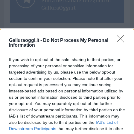
Entra nel canale telegram di
GalluraOggi.it
Galluraoggi.it -
Do Not Process My Personal
Ricevi le nostre ultime news
Information
da
Google News
If you wish to opt-out of the sale, sharing to third parties, or
processing of your personal or sensitive information for
targeted advertising by us, please use the below opt-out
section to confirm your selection. Please note that after your
Condividi l'articolo
opt-out request is processed you may continue seeing
F
T
Pi
W
S
interest-based ads based on personal information utilized by
us or personal information disclosed to third parties prior to
a
w
n
h
h
your opt-out. You may separately opt-out of the further
disclosure of your personal information by third parties on the
ce
it
te
at
a
Articolo precedente
IAB’s list of downstream participants. This information may
b
te
re
s
re
Prossimo articolo
also be disclosed by us to third parties on the
IAB’s List of
Downstream Participants
that may further disclose it to other
o
r
st
A