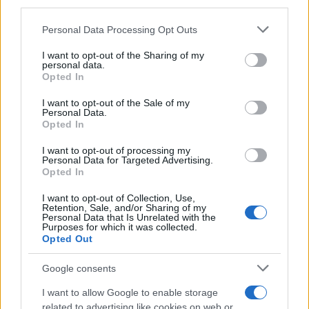
third parties.
o
p
Please note that this website/app uses one or more Google
NOTIZIE RECENTI
Personal Data Processing Opt Outs
k
p
services and may gather and store information including but
not limited to your visit or usage behaviour. You may click to
I want to opt-out of the Sharing of my
personal data.
Incendio nella notte a Olbia, a fuoco due furgoni
grant or deny consent to Google and its third-party tags to
Opted In
use your data for below specified purposes in below Google
consent section.
I want to opt-out of the Sale of my
Personal Data.
Opted In
A fuoco un deposito con bombole, intervento dei
vigili del fuoco a Rudalza
I want to opt-out of processing my
Personal Data for Targeted Advertising.
Opted In
Ristorante distrutto dalle fiamme a La
I want to opt-out of Collection, Use,
Maddalena, incendio a Monti d’à rena
Retention, Sale, and/or Sharing of my
Personal Data that Is Unrelated with the
Purposes for which it was collected.
Opted Out
Le previsioni meteo per il weekend a Olbia e in
Gallura
Google consents
I want to allow Google to enable storage
Michelle Hunziker in Gallura, bella anche dal
related to advertising like cookies on web or