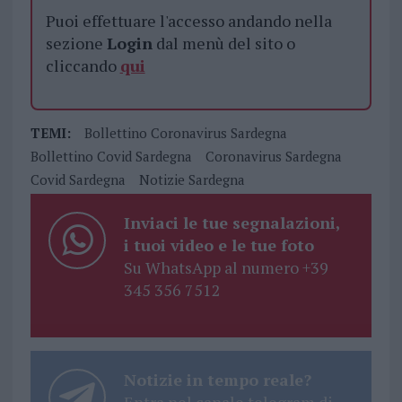
Puoi effettuare l'accesso andando nella
sezione
Login
dal menù del sito o
cliccando
qui
TEMI:
Bollettino Coronavirus Sardegna
Bollettino Covid Sardegna
Coronavirus Sardegna
Covid Sardegna
Notizie Sardegna
Inviaci le tue segnalazioni,
i tuoi video e le tue foto
Su WhatsApp al numero +39
345 356 7512
Notizie in tempo reale?