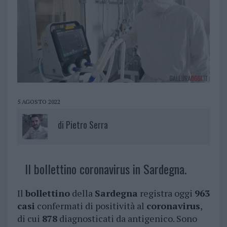
5 AGOSTO 2022
di
Pietro Serra
Il bollettino coronavirus in Sardegna.
Il
bollettino
della
Sardegna
registra oggi
963
casi
confermati di positività al
coronavirus
,
di cui
878
diagnosticati da antigenico. Sono