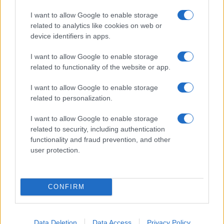
I nostri cari
I want to allow Google to enable storage
related to analytics like cookies on web or
device identifiers in apps.
I nostri cari
I want to allow Google to enable storage
related to functionality of the website or app.
I nostri cari
I want to allow Google to enable storage
related to personalization.
I want to allow Google to enable storage
related to security, including authentication
Giovannimaria Cabras
functionality and fraud prevention, and other
user protection.
CONFIRM
Invia un Comunicato Stampa
|
Pubblicità
|
Segnala
Data Deletion
Data Access
Privacy Policy