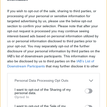
If you wish to opt-out of the sale, sharing to third parties, or
Gallura, finti clienti svuotano le suite: furto da
processing of your personal or sensitive information for
50mila nel resort
targeted advertising by us, please use the below opt-out
section to confirm your selection. Please note that after your
opt-out request is processed you may continue seeing
Meteo Olbia 7 agosto, sole e caldo tornano
interest-based ads based on personal information utilized by
protagonisti
us or personal information disclosed to third parties prior to
your opt-out. You may separately opt-out of the further
disclosure of your personal information by third parties on the
Test tunnel Olbia: rampe chiuse ancora fino a
IAB’s list of downstream participants. This information may
fine agosto
also be disclosed by us to third parties on the
IAB’s List of
Downstream Participants
that may further disclose it to other
third parties.
Aggius conquista la classifica delle mete più
amate dell’estate 2026
Please note that this website/app uses one or more Google
Personal Data Processing Opt Outs
services and may gather and store information including but
not limited to your visit or usage behaviour. You may click to
I want to opt-out of the Sharing of my
personal data.
grant or deny consent to Google and its third-party tags to
Opted In
use your data for below specified purposes in below Google
consent section.
I want to opt-out of the Sale of my