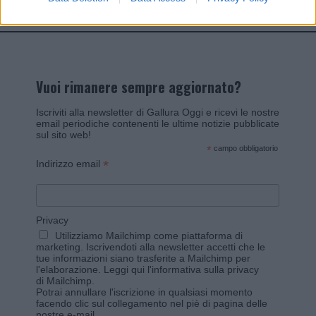
Vuoi rimanere sempre aggiornato?
Iscriviti alla newsletter di Gallura Oggi e ricevi le nostre
email periodiche contenenti le ultime notizie pubblicate
sul sito web!
*
campo obbligatorio
*
Indirizzo email
Privacy
Utilizziamo Mailchimp come piattaforma di
marketing. Iscrivendoti alla newsletter accetti che le
tue informazioni siano trasferite a Mailchimp per
l'elaborazione.
Leggi qui l'informativa sulla privacy
di Mailchimp
.
Potrai annullare l'iscrizione in qualsiasi momento
facendo clic sul collegamento nel piè di pagina delle
nostre e-mail.