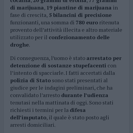
cocaina
,
20 grammi di eroina
,
77 grammi
di marijuana
,
19 piantine di marijuana
in
fase di crescita,
5 bilancini di precisione
funzionanti, una somma di
780 euro
ritenuta
provento dell’attività illecita e altro materiale
utilizzato per il
confezionamento delle
droghe
.
Di conseguenza, l’uomo è stato
arrestato per
detenzione di sostanze stupefacenti
con
l’intento di spacciarle. I fatti accertati dalla
polizia di Stato
sono stati presentati al
giudice per le indagini preliminari, che ha
convalidato l’arresto
durante l’udienza
tenutasi nella mattinata di oggi. Sono stati
richiesti i termini per la
difesa
dell’imputato
, il quale è stato posto agli
arresti domiciliari.