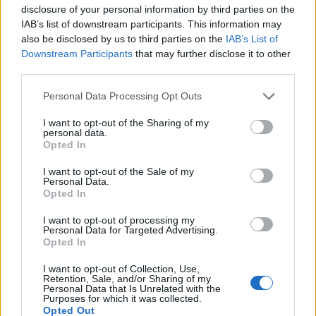
Condividi l'articolo
disclosure of your personal information by third parties on the
IAB’s list of downstream participants. This information may
F
T
Pi
W
S
also be disclosed by us to third parties on the
IAB’s List of
a
w
n
h
h
Downstream Participants
that may further disclose it to other
third parties.
ce
it
te
at
a
Articolo precedente
Please note that this website/app uses one or more Google
Personal Data Processing Opt Outs
b
te
re
s
re
Prossimo articolo
services and may gather and store information including but
o
r
st
A
not limited to your visit or usage behaviour. You may click to
I want to opt-out of the Sharing of my
personal data.
grant or deny consent to Google and its third-party tags to
o
p
Opted In
use your data for below specified purposes in below Google
NOTIZIE RECENTI
k
p
consent section.
I want to opt-out of the Sale of my
Personal Data.
Opted In
Auto finisce contro un muretto, un ferito ad
I want to opt-out of processing my
Arzachena
Personal Data for Targeted Advertising.
Opted In
Incidente a Baia Sardinia, scontro tra auto e
I want to opt-out of Collection, Use,
Retention, Sale, and/or Sharing of my
moto: un ferito
Personal Data that Is Unrelated with the
Purposes for which it was collected.
Opted Out