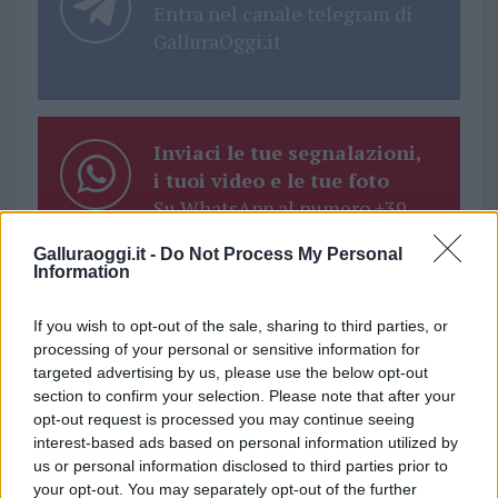
Entra nel canale telegram di
GalluraOggi.it
Inviaci le tue segnalazioni,
i tuoi video e le tue foto
Su WhatsApp al numero +39
345 356 7512
Galluraoggi.it -
Do Not Process My Personal
Information
If you wish to opt-out of the sale, sharing to third parties, or
processing of your personal or sensitive information for
Ricevi le nostre ultime news
targeted advertising by us, please use the below opt-out
section to confirm your selection. Please note that after your
opt-out request is processed you may continue seeing
da
Google News
interest-based ads based on personal information utilized by
us or personal information disclosed to third parties prior to
your opt-out. You may separately opt-out of the further