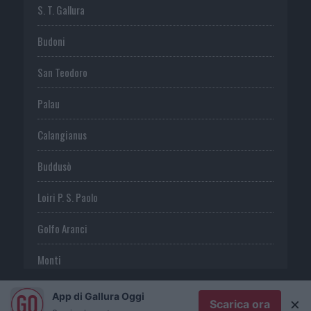
S. T. Gallura
Budoni
San Teodoro
Palau
Calangianus
Buddusò
Loiri P. S. Paolo
Golfo Aranci
Monti
Telti
App di Gallura Oggi
×
Scarica ora