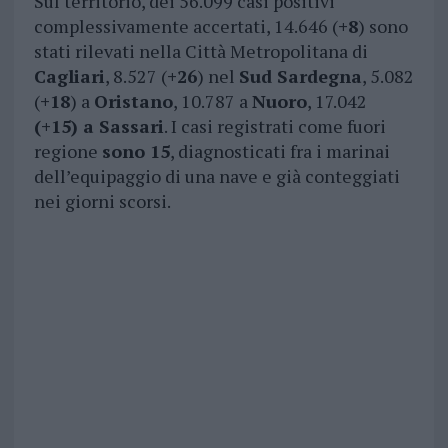
Sul territorio, dei 56.099 casi positivi
complessivamente accertati, 14.646 (
+8
) sono
stati rilevati nella Città Metropolitana di
Cagliari
, 8.527 (
+26
) nel
Sud Sardegna
, 5.082
(
+18
) a
Oristano
, 10.787 a
Nuoro
, 17.042
(+15) a Sassari
. I casi registrati come fuori
regione
sono 15
, diagnosticati fra i marinai
dell’equipaggio di una nave e già conteggiati
nei giorni scorsi.