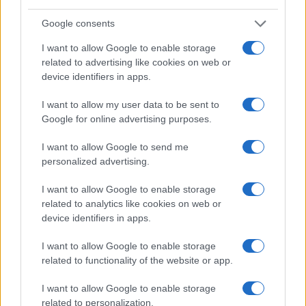
Olbia, le previsioni meteo per lunedì 10 agosto
Google consents
2026
I want to allow Google to enable storage
related to advertising like cookies on web or
Le ultime offerte di lavoro a Olbia e in Gallura
device identifiers in apps.
I want to allow my user data to be sent to
Google for online advertising purposes.
Cumuli di rifiuti a Santa Teresa Gallura, la
segnalazione dei residenti
I want to allow Google to send me
personalized advertising.
Incendi in Gallura, devastati un chiosco e due
I want to allow Google to enable storage
furgoni: le indagini
related to analytics like cookies on web or
device identifiers in apps.
Cannigione celebra la cultura gallurese con il
I want to allow Google to enable storage
“Poker letterario”
related to functionality of the website or app.
I want to allow Google to enable storage
related to personalization.