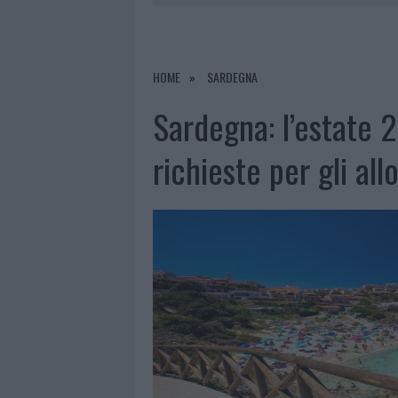
8 AGOSTO 2026
|
RISTORANTE DISTRUTTO DALLE F
7 AGOSTO 2026
|
LE PREVISIONI METEO PER IL WEE
7 AGOSTO 2026
|
MICHELLE HUNZIKER IN GALLURA,
HOME
SARDEGNA
8 AGOSTO 2026
|
INCENDIO NELLA NOTTE A OLBIA,
Sardegna: l’estate 
richieste per gli all