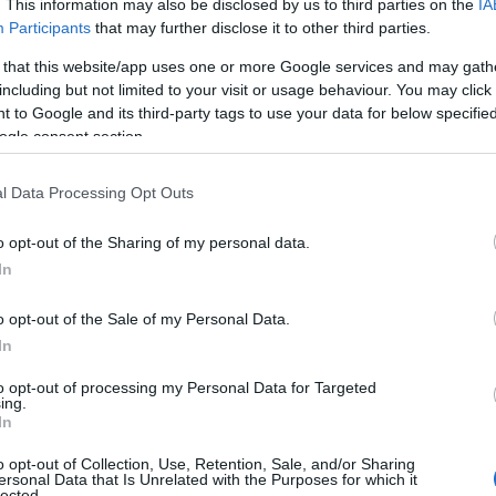
. This information may also be disclosed by us to third parties on the
IA
di garantire una vacanza ricca di storia,
Participants
that may further disclose it to other third parties.
 enogastronomiche.
 that this website/app uses one or more Google services and may gath
sissime – dalle città turistiche ai piccoli
including but not limited to your visit or usage behaviour. You may click 
spiagge bianche ai territori più selvaggi – e
 to Google and its third-party tags to use your data for below specifi
ogle consent section.
za indimenticabile
alla scoperta di una
a sua vocazione.
l Data Processing Opt Outs
Cagliari e le sue spiagge più belle
o opt-out of the Sharing of my personal data.
In
 più visitate dai turisti nel corso dell’estate
 che racchiude in sé l’attitudine di una città
o opt-out of the Sale of my Personal Data.
elle sue tradizioni, offre una
vacanza
In
resenza di torri, mura, palazzi nobiliari
to opt-out of processing my Personal Data for Targeted
ing.
In
la suggestiva passeggiata panoramica attraverso
t Remy
, simbolo della città, e l’
anfiteatro
o opt-out of Collection, Use, Retention, Sale, and/or Sharing
ersonal Data that Is Unrelated with the Purposes for which it
i staglia in una valle naturale, costruito
lected.