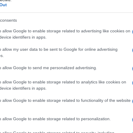
Out
alcune delle spiagge più belle della Sardegna.
consents
cola lingua di sabbia bianca baciata da acque
o allow Google to enable storage related to advertising like cookies on
sant’Elena
, e la spiaggia di
Mari Pintau
, un
evice identifiers in apps.
ari naturali in cui l’azzurro del mare incontra il
a mediterranea. Anche l’offerta alberghiera è
o allow my user data to be sent to Google for online advertising
s.
otel, villaggi, residence B&B e hotel club
vi dell’isola.
to allow Google to send me personalized advertising.
vacanze d’élite per eccellenza
o allow Google to enable storage related to analytics like cookies on
evice identifiers in apps.
 system internazionale, la
Costa Smeralda
è
d esclusive della Sardegna.
o allow Google to enable storage related to functionality of the website
ismo di élite che non ha eguali in tutto il
o allow Google to enable storage related to personalization.
itorio aperto alla mondanità e al contempo
ontesto naturale, è perfetta anche per chi
o allow Google to enable storage related to security, including