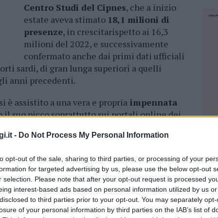
Centro Studi del Cipnes
, che a inizio
estate aveva stimato
18,1 milioni di
presenze
, in crescitarispetto ai 16,3
milioni del 2022, e successivamente
confermato anche dai primi dati ufficiali
orti sardi, di gran lunga superiori a quelli
gli anni precedenti.
i è assistito a una vera e propria
impennata
 il suo picco soprattutto sui portali online dei
 costituisce un esempio
Imperatore Travel
i.it -
Do Not Process My Personal Information
er una selezione di
alloggi per vacanze in
otel, villaggi, B&B e tanto altro.
to opt-out of the sale, sharing to third parties, or processing of your per
formation for targeted advertising by us, please use the below opt-out s
n Sardegna
r selection. Please note that after your opt-out request is processed y
eing interest-based ads based on personal information utilized by us or
travolge la Sardegna è possibile individuare
disclosed to third parties prior to your opt-out. You may separately opt-
ai consolidato
turismo balneare
un’offerta
losure of your personal information by third parties on the IAB’s list of
NEC