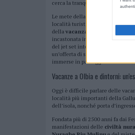
cerca la tranquillità di
spiagge ri
authenti
Le mete della Costa Smeralda son
località turistica mondana per a
della
vacanza di lusso
per eccel
incastonata in un paesaggio immer
del jet set internazionale in uno s
un’offerta di spiagge dalle
sabbie
immerse in paesaggi naturali dal f
Vacanze a Olbia e dintorni: un’es
Oggi è difficile parlare delle vac
località più importanti della Gallur
dell’isola, nonché porta d’ingres
Fondata più di 2500 anni fa dai Fen
manifestazioni delle
civiltà nur
Nuraghe Riu Mulinu
e del mist