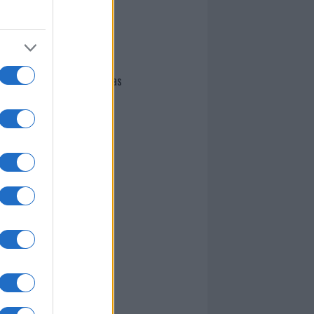
I nostri cari
Giovannimaria Cabras