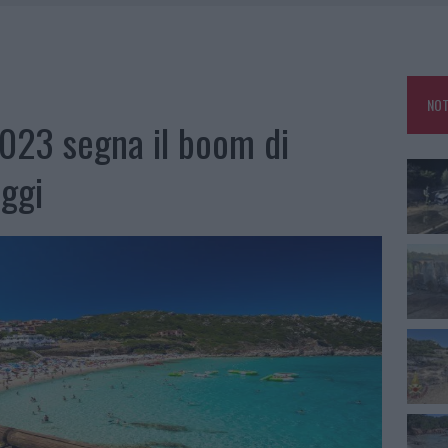
IAMME A LA MADDALENA, INCENDIO A MONTI D’À RENA
KEND A OLBIA E IN GALLURA
 BELLA ANCHE DAL VIVO: UN AMICO VIP SVELA COME FA
NOT
 A FUOCO DUE FURGONI
2023 segna il boom di
oggi