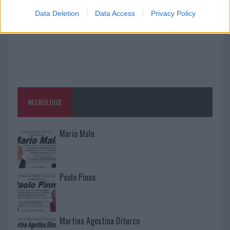
Data Deletion
Data Access
Privacy Policy
NECROLOGIE
Mario Malu
Paolo Pinna
Martina Agostina Diturco