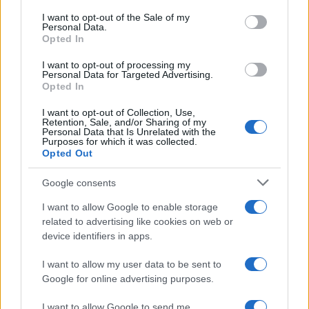
consent section.
Condividi l'articolo
I want to opt-out of the Sale of my
Personal Data.
F
T
Pi
W
S
Opted In
a
w
n
h
h
I want to opt-out of processing my
Personal Data for Targeted Advertising.
ce
it
te
at
a
Opted In
Articolo precedente
b
te
re
s
re
Prossimo articolo
I want to opt-out of Collection, Use,
Retention, Sale, and/or Sharing of my
o
r
st
A
Personal Data that Is Unrelated with the
Purposes for which it was collected.
o
p
Opted Out
NOTIZIE RECENTI
k
p
Google consents
I want to allow Google to enable storage
Michelle Hunziker in Gallura, bella anche dal
related to advertising like cookies on web or
vivo: un amico vip svela come fa
device identifiers in apps.
I want to allow my user data to be sent to
Calangianus, dopo le polemiche il centro
Google for online advertising purposes.
accoglienza minori chiude
I want to allow Google to send me