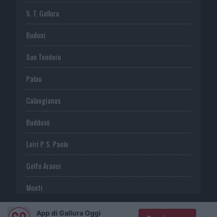
S. T. Gallura
Budoni
San Teodoro
Palau
Calangianus
Buddusò
Loiri P. S. Paolo
Golfo Aranci
Monti
Telti
App di Gallura Oggi