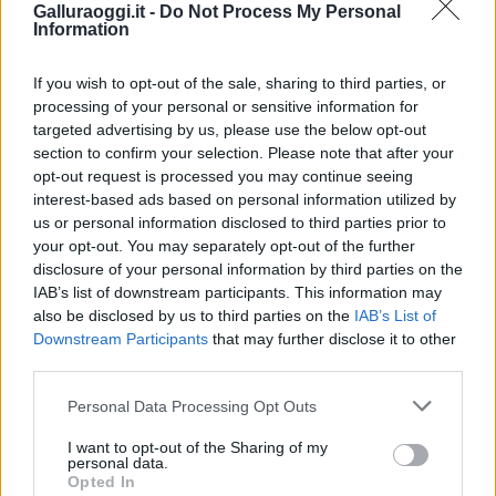
Inviaci le tue segnalazioni,
Galluraoggi.it -
Do Not Process My Personal
i tuoi video e le tue foto
Information
Su WhatsApp al numero +39
345 356 7512
If you wish to opt-out of the sale, sharing to third parties, or
processing of your personal or sensitive information for
targeted advertising by us, please use the below opt-out
section to confirm your selection. Please note that after your
opt-out request is processed you may continue seeing
Notizie in tempo reale?
interest-based ads based on personal information utilized by
Entra nel canale telegram di
us or personal information disclosed to third parties prior to
GalluraOggi.it
your opt-out. You may separately opt-out of the further
disclosure of your personal information by third parties on the
IAB’s list of downstream participants. This information may
also be disclosed by us to third parties on the
IAB’s List of
Downstream Participants
that may further disclose it to other
third parties.
Ricevi le nostre ultime news
Please note that this website/app uses one or more Google
Personal Data Processing Opt Outs
services and may gather and store information including but
da
Google News
not limited to your visit or usage behaviour. You may click to
I want to opt-out of the Sharing of my
personal data.
grant or deny consent to Google and its third-party tags to
Opted In
use your data for below specified purposes in below Google