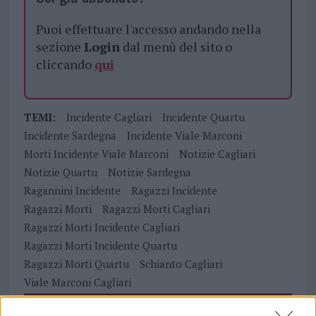
Puoi effettuare l'accesso andando nella
sezione
Login
dal menù del sito o
cliccando
qui
TEMI:
Incidente Cagliari
Incidente Quartu
Incidente Sardegna
Incidente Viale Marconi
Morti Incidente Viale Marconi
Notizie Cagliari
Notizie Quartu
Notizie Sardegna
Ragannini Incidente
Ragazzi Incidente
Ragazzi Morti
Ragazzi Morti Cagliari
Ragazzi Morti Incidente Cagliari
Ragazzi Morti Incidente Quartu
Ragazzi Morti Quartu
Schianto Cagliari
Viale Marconi Cagliari