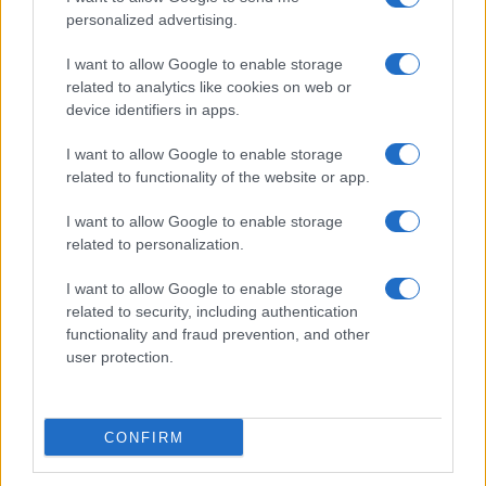
personalized advertising.
Olbia, divieto di sosta contro spaccio e degrado:
esplode la protesta
I want to allow Google to enable storage
related to analytics like cookies on web or
device identifiers in apps.
Pausa caffè impeccabile: come scegliere la
soluzione ideale per la casa e l’ufficio
I want to allow Google to enable storage
related to functionality of the website or app.
Monte Pino, la fine di un lungo dolore: storia e
I want to allow Google to enable storage
rinascita della strada che segnò la Gallura
related to personalization.
I want to allow Google to enable storage
Raid nelle campagne di Berchidda, rischio per
related to security, including authentication
la rete elettrica
functionality and fraud prevention, and other
user protection.
Monte Pino, via i cancelli del cantiere: la Gallura
ritrova la strada
CONFIRM