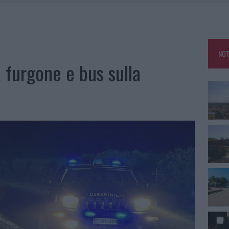
DE SFIDA DELLA VELA NELL’ESTATE 2026
DDA, RISCHIO PER LA RETE ELETTRICA
L CANTIERE: LA GALLURA RITROVA LA STRADA
NOT
U, IL COMUNE COMPLETA L’ITER
a furgone e bus sulla