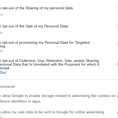
o opt-out of the Sharing of my personal data.
In
tizie Sardegna
Sebastiano Chessa
o opt-out of the Sale of my Personal Data.
In
to opt-out of processing my Personal Data for Targeted
ing.
In
dente
Prossimo articolo
o opt-out of Collection, Use, Retention, Sale, and/or Sharing
ersonal Data that Is Unrelated with the Purposes for which it
lected.
Out
consents
o allow Google to enable storage related to advertising like cookies on
evice identifiers in apps.
o allow my user data to be sent to Google for online advertising
s.