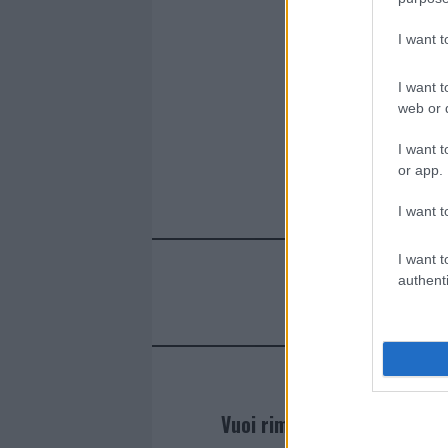
I want 
I want t
web or d
I want t
or app.
I want t
I want t
authenti
Vuoi rimanere sempre agg