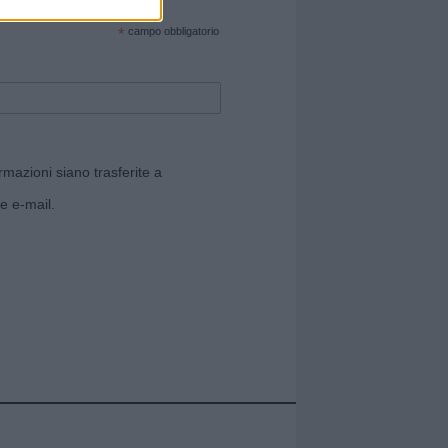
cate sul sito web!
*
campo obbligatorio
rmazioni siano trasferite a
e e-mail.