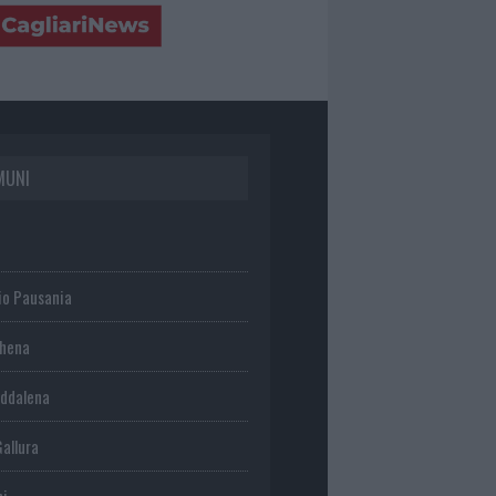
MUNI
io Pausania
chena
ddalena
Gallura