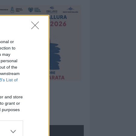
sonal or
ection to
ou may
 personal
out of the
 downstream
B’s List of
er and store
to grant or
ed purposes
ROLOGIE