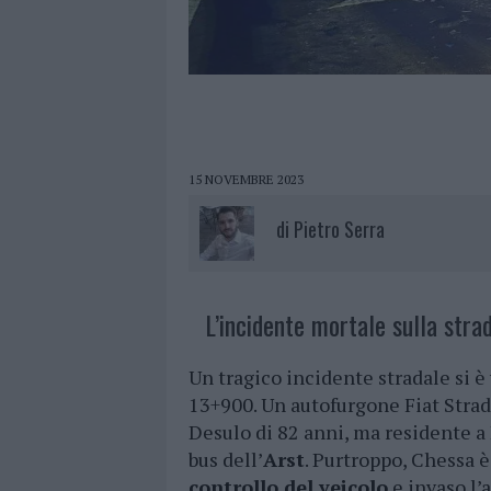
15 NOVEMBRE 2023
di
Pietro Serra
L’incidente mortale sulla stra
Un tragico incidente stradale si è
13+900. Un autofurgone Fiat Stra
Desulo di 82 anni, ma residente a 
bus dell’
Arst
. Purtroppo, Chessa è
controllo del veicolo
e invaso l’a