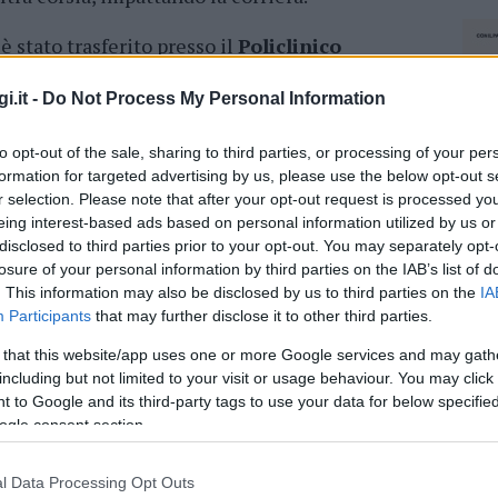
è stato trasferito presso il
Policlinico
lievi traumi. A bordo del bus c’erano 6
tà compresa
tra i 18 e i 27 anni
.
i.it -
Do Not Process My Personal Information
amente recuperati da un altro pullman. La
to opt-out of the sale, sharing to third parties, or processing of your per
ata al cimitero di Villasor a disposizione dei
formation for targeted advertising by us, please use the below opt-out s
terrotta per oltre 3 ore
, deviata su percorsi
r selection. Please note that after your opt-out request is processed y
eing interest-based ads based on personal information utilized by us or
disclosed to third parties prior to your opt-out. You may separately opt-
losure of your personal information by third parties on the IAB’s list of
azionali?
. This information may also be disclosed by us to third parties on the
IA
Participants
that may further disclose it to other third parties.
 mese
cliccando
qui
 that this website/app uses one or more Google services and may gath
including but not limited to your visit or usage behaviour. You may click 
 to Google and its third-party tags to use your data for below specifi
ogle consent section.
do nella sezione
Login
dal menù del sito o
l Data Processing Opt Outs
NEC