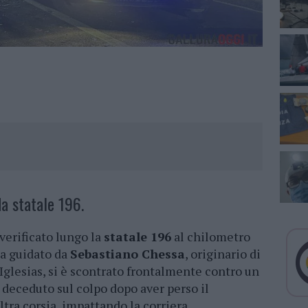
da statale 196.
 verificato lungo la
statale 196
al chilometro
da guidato da
Sebastiano Chessa
, originario di
Iglesias, si è scontrato frontalmente contro un
 deceduto sul colpo dopo aver perso il
ltra corsia, impattando la corriera.