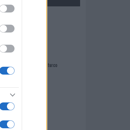
Mario Malu
Paolo Pinna
Martina Agostina Diturco
I nostri cari
I nostri cari