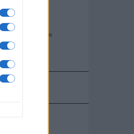
I nostri cari
Giovannimaria Cabras