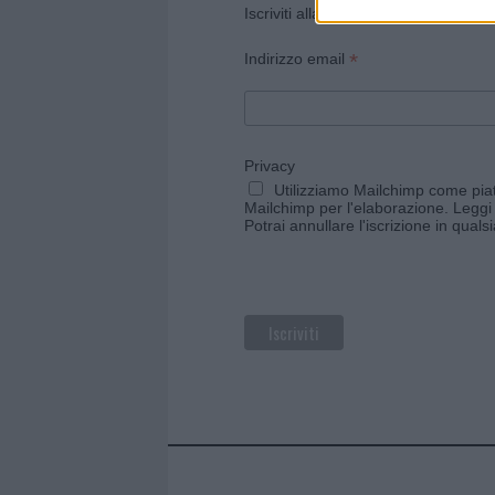
Iscriviti alla newsletter di Gallura O
*
Indirizzo email
Privacy
Utilizziamo Mailchimp come piatt
Mailchimp per l'elaborazione.
Leggi 
Potrai annullare l'iscrizione in qual