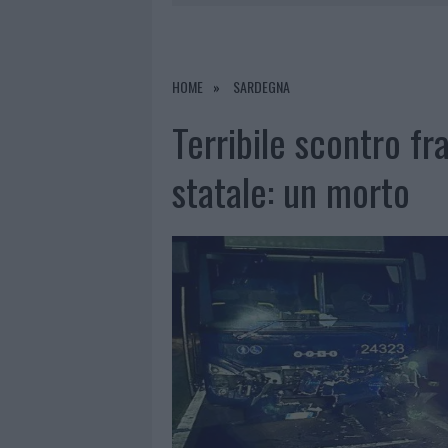
7 AGOSTO 2026
|
PORTO ROTONDO OSPITA LA GRAN
7 AGOSTO 2026
|
RAID NELLE CAMPAGNE DI BERCHI
7 AGOSTO 2026
|
MONTE PINO, VIA I CANCELLI DE
HOME
SARDEGNA
7 AGOSTO 2026
|
NUOVI STALLI RESIDENTI A PALA
Terribile scontro fr
statale: un morto