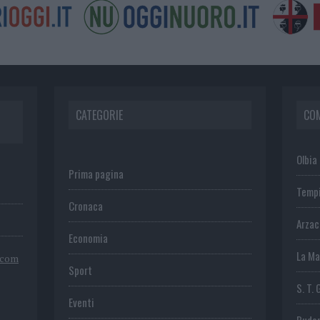
CATEGORIE
CO
Olbia
Prima pagina
Temp
Cronaca
Arza
Economia
La Ma
.com
Sport
S. T. 
Eventi