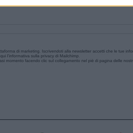
ggi e ricevi le nostre email periodiche contenenti le ultime notizie pubbli
aforma di marketing. Iscrivendoti alla newsletter accetti che le tue info
qui l'informativa sulla privacy di Mailchimp
.
siasi momento facendo clic sul collegamento nel piè di pagina delle nostr